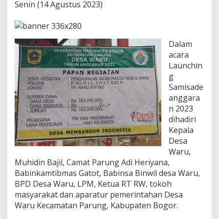
a
Senin (14 Agustus 2023)
n
d
i
D
Dalam
e
acara
s
a
Launchin
W
g
a
Samisade
r
anggara
u
n 2023
K
e
dihadiri
c
Kepala
a
Desa
m
Waru,
a
t
Muhidin Bajil, Camat Parung Adi Heriyana,
a
Babinkamtibmas Gatot, Babinsa Binwil desa Waru,
n
BPD Desa Waru, LPM, Ketua RT RW, tokoh
P
masyarakat dan aparatur pemerintahan Desa
a
Waru Kecamatan Parung, Kabupaten Bogor.
r
u