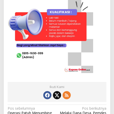
Ikuti Kami
N
Pos sebelumnya
Pos berikutnya
Operasi Patuh Menumbing
Melalui Dana Desa. Pemdes