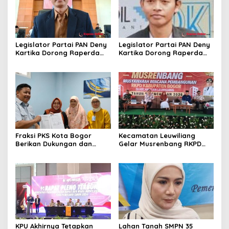
Legislator Partai PAN Deny
Legislator Partai PAN Deny
Kartika Dorong Raperda
Kartika Dorong Raperda
Pembangunan Industri
Pembangunan Industri
Mampu Tarik Minat Investor
Mampu Tarik Minat Investor
ke Kota Depok
ke Kota Depok
Fraksi PKS Kota Bogor
Kecamatan Leuwiliang
Berikan Dukungan dan
Gelar Musrenbang RKPD
Bantuan untuk RSUD Kota
Kab. Bogor Tahun
Bogor
Perencanaan 2026
KPU Akhirnya Tetapkan
Lahan Tanah SMPN 35