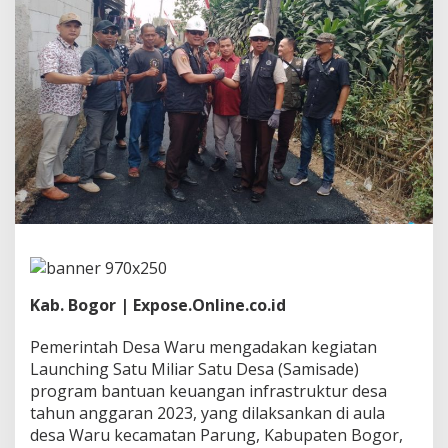
e
P
e
r
b
a
i
k
i
I
n
f
r
a
s
t
r
Kab. Bogor | Expose.Online.co.id
u
k
t
Pemerintah Desa Waru mengadakan kegiatan
u
Launching Satu Miliar Satu Desa (Samisade)
r
program bantuan keuangan infrastruktur desa
J
tahun anggaran 2023, yang dilaksankan di aula
a
desa Waru kecamatan Parung, Kabupaten Bogor,
l