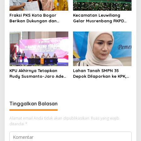
Fraksi PKS Kota Bogor
Kecamatan Leuwiliang
Berikan Dukungan dan
Gelar Musrenbang RKPD
Bantuan untuk RSUD Kota
Kab. Bogor Tahun
Bogor
Perencanaan 2026
KPU Akhirnya Tetapkan
Lahan Tanah SMPN 35
Rudy Susmanto-Jaro Ade
Depok Dilaporkan ke KPK,
sebagai Bupati dan Wakil
Ketua LSM Gelombang :
Bupati Bogor Terpilih
Pernyataan Wakil Ketua
DPRD Ambivalen, Mau Pake
Dana Aspirasi 10 Miliar
Tinggalkan Balasan
Untuk Akses Masuk Menuju
Sekolah
Alamat email Anda tidak akan dipublikasikan.
Ruas yang wajib
ditandai
*