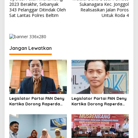
a
2023 Berakhir, Sebanyak
Sukanagara Kec. Jonggol
v
343 Pelanggar Ditindak Oleh
Realisasikan Jalan Poros
Sat Lantas Polres Beltim
Untuk Roda 4
i
g
a
s
Jangan Lewatkan
i
p
o
s
Legislator Partai PAN Deny
Legislator Partai PAN Deny
Kartika Dorong Raperda
Kartika Dorong Raperda
Pembangunan Industri
Pembangunan Industri
Mampu Tarik Minat Investor
Mampu Tarik Minat Investor
ke Kota Depok
ke Kota Depok