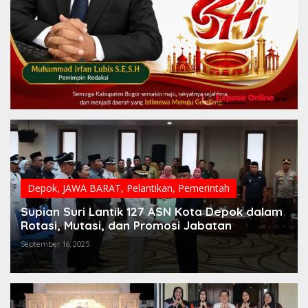
Depok
,
JAWA BARAT
,
Pelantikan
,
Pemerintah
Supian Suri Lantik 127 ASN Kota Depok dalam
Rotasi, Mutasi, dan Promosi Jabatan
September 16, 2025