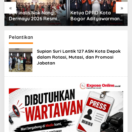
«
»
30 Finalis Nok Nang
Ketua DPRD Kota
Dermayu 2026 Resmi
Bogor Adityawarman
Dikukuhkan,
Adil Ajak Warga
Perjalanan Menuju
Dukung Sensus
Duta Daerah
Ekonomi 2026
Pelantikan
Supian Suri Lantik 127 ASN Kota Depok
dalam Rotasi, Mutasi, dan Promosi
Jabatan