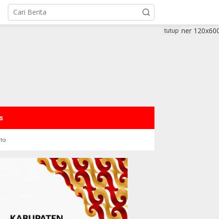
tutup
s
rta