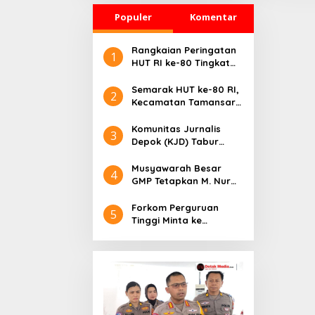
Populer
Komentar
Rangkaian Peringatan
1
HUT RI ke-80 Tingkat
Kecamatan Parung,
Berlangsung Meriah
Semarak HUT ke-80 RI,
2
Kecamatan Tamansari
Gelar Upacara di
Lapangan Kemang
Komunitas Jurnalis
3
Depok (KJD) Tabur
Ikan, Lomba Mancing di
Hut Kemerdekaan RI
Musyawarah Besar
4
ke-80
GMP Tetapkan M. Nur
Talaohu sebagai Ketua
Umum periode 2025-
Forkom Perguruan
5
2028
Tinggi Minta ke
Adityawarman
Alokasikan Beasiswa
untuk Mahasiswa