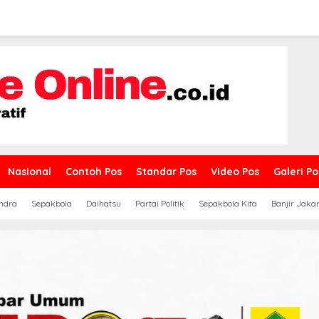
Nasional
Contoh Pos
Standar Pos
Video Pos
Galeri Po
ndra
Sepakbola
Daihatsu
Partai Politik
Sepakbola Kita
Banjir Jaka