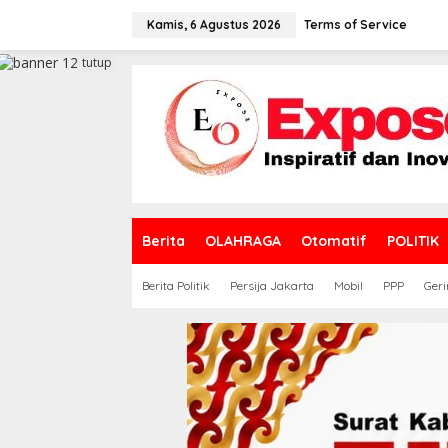
L
e
Kamis, 6 Agustus 2026
Terms of Service
w
a
tutup
t
i
k
e
k
o
n
t
e
Berita
OLAHRAGA
Otomatif
POLITIK
n
Berita Politik
Persija Jakarta
Mobil
PPP
Geri