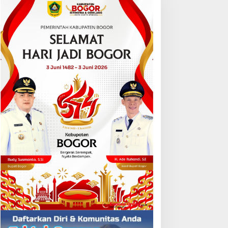
irjen Badilum: Pimpinan
30 Finalis Nok Nang
N Harus Utamakan
Dermayu 2026 Resmi
epentingan Lembaga dari
Dikukuhkan, Perjalanan
ribadi
Menuju Duta Daerah