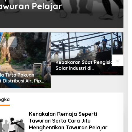
awuran Pelajar
»
Kebakaran Saat Pengisian
D
Solar Industri di
P
Karangsong, Tiga Kapal
K
a Tirta Pakuan
Nelayan Hangus, Polisi
P
 Distribusi Air, Pipa
Diminta Usut Tuntas
00 Mm Resmi
rasi
ngka
Kenakalan Remaja Seperti
Tawuran Serta Cara Jitu
Menghentikan Tawuran Pelajar