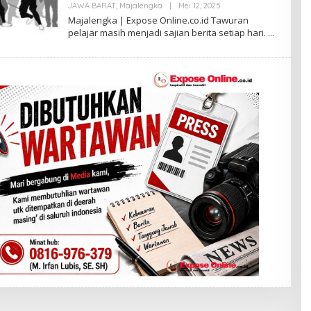
JAWA BARAT
,
Majalengka
|
Mei 12, 2025
O
L
Majalengka | Expose Online.co.id Tawuran
E
pelajar masih menjadi sajian berita setiap hari.
H
I
R
F
A
N
L
U
B
I
S