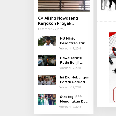
CV Alisha Nawasena
Kerjakan Proyek
Rehabilitasi SDN Ratu
Desember 29, 2025
Jaya 03 Depok Diduga
Langgar RAB
NU Minta
Pesantren Tak
Terprovokasi
Februari 19, 2018
Teror Orang Gila
Rawa Terate
Rutin Banjir,
Anies Bakal Cek
Februari 19, 2018
Pabrik Sekitar
Ini Dia Hubungan
Partai Garuda
dengan
Februari 19, 2018
Gerindra
Strategi PPP
Menangkan Duet
Ganjar dan Gus
Februari 19, 2018
Yasin