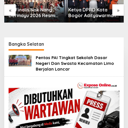
«
»
Ketua DPRD Kota
Bogor Adityawarman
Perumda Tirta Pakuan
Adil Ajak Warga
Perkuat Distribusi Air,
Dukung Sensus
Pipa Baru 500 Mm
Ekonomi 2026
Resmi Beroperasi
Bangka Selatan
Pentas PAI Tingkat Sekolah Dasar
Negeri Dan Swasta Kecamatan Limo
Berjalan Lancar