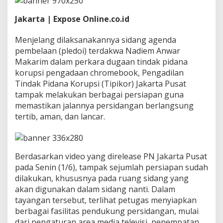
r
i
Jakarta | Expose Online.co.id
m
P
a
Menjelang dilaksanakannya sidang agenda
g
pembelaan (pledoi) terdakwa Nadiem Anwar
i
Makarim dalam perkara dugaan tindak pidana
I
korupsi pengadaan chromebook, Pengadilan
n
Tindak Pidana Korupsi (Tipikor) Jakarta Pusat
i
tampak melakukan berbagai persiapan guna
memastikan jalannya persidangan berlangsung
tertib, aman, dan lancar.
Berdasarkan video yang direlease PN Jakarta Pusat
pada Senin (1/6), tampak sejumlah persiapan sudah
dilakukan, khususnya pada ruang sidang yang
akan digunakan dalam sidang nanti. Dalam
tayangan tersebut, terlihat petugas menyiapkan
berbagai fasilitas pendukung persidangan, mulai
dari pengaturan area media televisi, penempatan