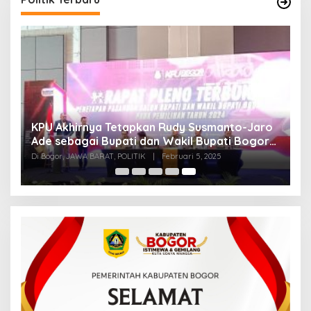
KPU Akhirnya Tetapkan Rudy Susmanto-Jaro
Ade sebagai Bupati dan Wakil Bupati Bogor
Terpilih
Di Bogor, JAWA BARAT, POLITIK
|
Februari 5, 2025