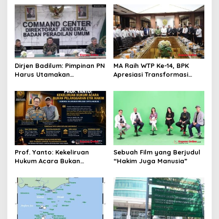
p
o
s
Dirjen Badilum: Pimpinan PN
MA Raih WTP Ke-14, BPK
Harus Utamakan
Apresiasi Transformasi
Kepentingan Lembaga dari
Digital Peradilan
Pribadi
Prof. Yanto: Kekeliruan
Sebuah Film yang Berjudul
Hukum Acara Bukan
“Hakim Juga Manusia”
Pelanggaran Etik Hakim,
Koreksi Dilakukan Melalui
Upaya Hukum