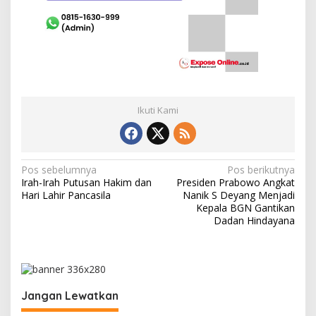
Ikuti Kami
N
Pos sebelumnya
Pos berikutnya
Irah-Irah Putusan Hakim dan
Presiden Prabowo Angkat
a
Hari Lahir Pancasila
Nanik S Deyang Menjadi
v
Kepala BGN Gantikan
Dadan Hindayana
i
g
a
s
Jangan Lewatkan
i