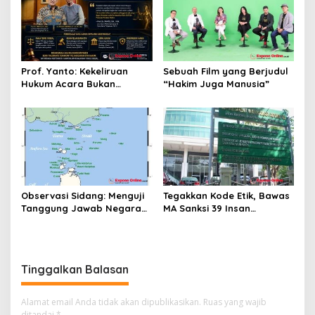
Prof. Yanto: Kekeliruan
Sebuah Film yang Berjudul
Hukum Acara Bukan
“Hakim Juga Manusia”
Pelanggaran Etik Hakim,
Koreksi Dilakukan Melalui
Upaya Hukum
Observasi Sidang: Menguji
Tegakkan Kode Etik, Bawas
Tanggung Jawab Negara
MA Sanksi 39 Insan
atas Iklim
Peradilan Pada Juli 2026
Tinggalkan Balasan
Alamat email Anda tidak akan dipublikasikan.
Ruas yang wajib
ditandai
*