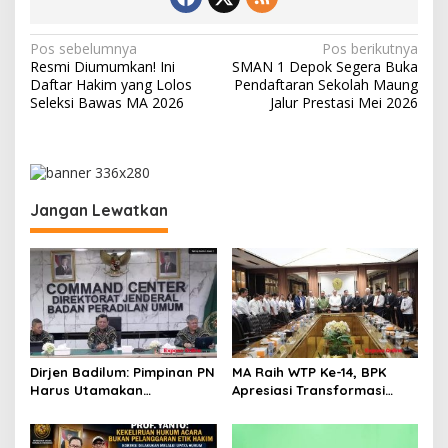
N
Pos sebelumnya
Pos berikutnya
Resmi Diumumkan! Ini
SMAN 1 Depok Segera Buka
a
Daftar Hakim yang Lolos
Pendaftaran Sekolah Maung
v
Seleksi Bawas MA 2026
Jalur Prestasi Mei 2026
i
g
a
Jangan Lewatkan
s
i
p
o
s
Dirjen Badilum: Pimpinan PN
MA Raih WTP Ke-14, BPK
Harus Utamakan
Apresiasi Transformasi
Kepentingan Lembaga dari
Digital Peradilan
Pribadi