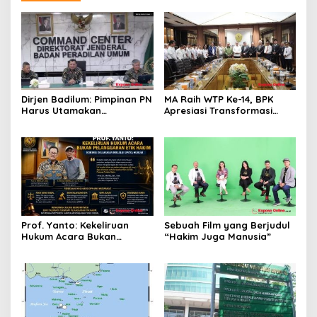
Dirjen Badilum: Pimpinan PN
MA Raih WTP Ke-14, BPK
Harus Utamakan
Apresiasi Transformasi
Kepentingan Lembaga dari
Digital Peradilan
Pribadi
Prof. Yanto: Kekeliruan
Sebuah Film yang Berjudul
Hukum Acara Bukan
“Hakim Juga Manusia”
Pelanggaran Etik Hakim,
Koreksi Dilakukan Melalui
Upaya Hukum