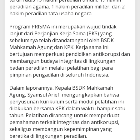
R
peradilan agama, 1 hakim peradilan militer, dan 2
I
hakim peradilan tata usaha negara.
S
M
A
Program PRISMA ini merupakan wujud tindak
G
lanjut dari Perjanjian Kerja Sama (PKS) yang
e
sebelumnya telah ditandatangani oleh BSDK
l
Mahkamah Agung dan KPK. Kerja sama ini
o
m
bertujuan memperkuat pendidikan antikorupsi dan
b
membangun budaya integritas di lingkungan
a
badan peradilan melalui pelatihan bagi para
n
pimpinan pengadilan di seluruh Indonesia.
g
I
Dalam laporannya, Kepala BSDK Mahkamah
Agung, Syamsul Arief, mengungkapkan bahwa
penyusunan kurikulum serta modul pelatihan ini
dilakukan bersama KPK dalam waktu hampir satu
tahun. Pelatihan dirancang untuk memperkuat
pemahaman terkait integritas dan antikorupsi,
sekaligus membangun kepemimpinan yang
beretika di lingkungan peradilan.