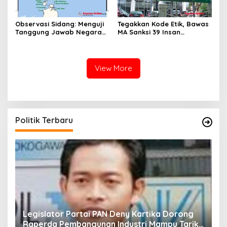
Observasi Sidang: Menguji
Tegakkan Kode Etik, Bawas
Tanggung Jawab Negara
MA Sanksi 39 Insan
atas Iklim
Peradilan Pada Juli 2026
View More
Politik Terbaru
Fraksi PKS Kota Bogor Berikan Dukungan dan
K
k
Bantuan untuk RSUD Kota Bogor
R