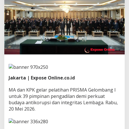
e
r
g
i
,
3
9
P
i
m
p
i
n
a
n
Jakarta | Expose Online.co.id
P
e
n
MA dan KPK gelar pelatihan PRISMA Gelombang I
g
untuk 39 pimpinan pengadilan demi perkuat
a
budaya antikorupsi dan integritas Lembaga. Rabu,
d
20 Mei 2026.
i
l
a
n