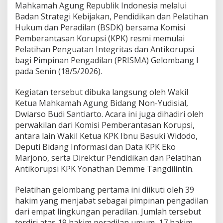
I
Mahkamah Agung Republik Indonesia melalui
k
Badan Strategi Kebijakan, Pendidikan dan Pelatihan
u
Hukum dan Peradilan (BSDK) bersama Komisi
t
Pemberantasan Korupsi (KPK) resmi memulai
i
P
Pelatihan Penguatan Integritas dan Antikorupsi
e
bagi Pimpinan Pengadilan (PRISMA) Gelombang I
l
pada Senin (18/5/2026).
a
t
Kegiatan tersebut dibuka langsung oleh Wakil
i
h
Ketua Mahkamah Agung Bidang Non-Yudisial,
a
Dwiarso Budi Santiarto. Acara ini juga dihadiri oleh
n
perwakilan dari Komisi Pemberantasan Korupsi,
I
antara lain Wakil Ketua KPK Ibnu Basuki Widodo,
n
t
Deputi Bidang Informasi dan Data KPK Eko
e
Marjono, serta Direktur Pendidikan dan Pelatihan
g
Antikorupsi KPK Yonathan Demme Tangdilintin.
r
i
Pelatihan gelombang pertama ini diikuti oleh 39
t
a
hakim yang menjabat sebagai pimpinan pengadilan
s
dari empat lingkungan peradilan. Jumlah tersebut
P
terdiri atas 19 hakim peradilan umum, 17 hakim