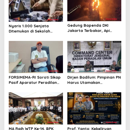
o
s
Gedung Bapenda DKI
Nyaris 1.000 Senjata
Jakarta Terbakar, Api
Ditemukan di Sekolah
Merambat hingga Lantai 16
Jakarta Selatan, Polisi
Turun Tangan
FORSIMEMA-RI Soroti Sikap
Dirjen Badilum: Pimpinan PN
Pasif Aparatur Peradilan
Harus Utamakan
Terhadap Media: Menutup
Kepentingan Lembaga dari
Diri Hanya Memperburuk
Pribadi
Citra Lembaga
MA Raih WTP Ke-14, BPK
Prof. Yanto: Kekeliruan