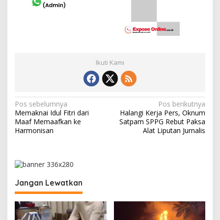
Ikuti Kami
N
Pos sebelumnya
Pos berikutnya
Memaknai Idul Fitri dari
Halangi Kerja Pers, Oknum
a
Maaf Memaafkan ke
Satpam SPPG Rebut Paksa
v
Harmonisan
Alat Liputan Jurnalis
i
g
a
Jangan Lewatkan
s
i
p