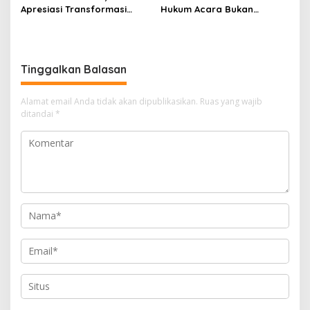
Apresiasi Transformasi
Hukum Acara Bukan
Digital Peradilan
Pelanggaran Etik Hakim,
Koreksi Dilakukan Melalui
Upaya Hukum
Tinggalkan Balasan
Alamat email Anda tidak akan dipublikasikan.
Ruas yang wajib
ditandai
*