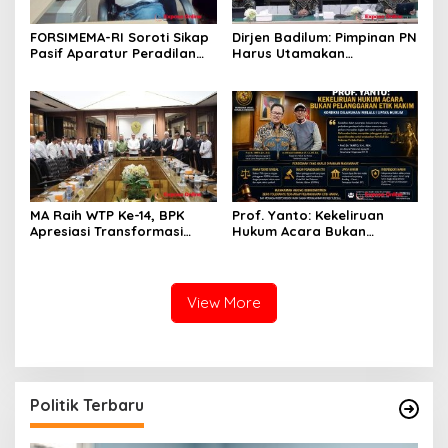
FORSIMEMA-RI Soroti Sikap
Dirjen Badilum: Pimpinan PN
Pasif Aparatur Peradilan
Harus Utamakan
Terhadap Media: Menutup
Kepentingan Lembaga dari
Diri Hanya Memperburuk
Pribadi
Citra Lembaga
MA Raih WTP Ke-14, BPK
Prof. Yanto: Kekeliruan
Apresiasi Transformasi
Hukum Acara Bukan
Digital Peradilan
Pelanggaran Etik Hakim,
Koreksi Dilakukan Melalui
Upaya Hukum
View More
Politik Terbaru