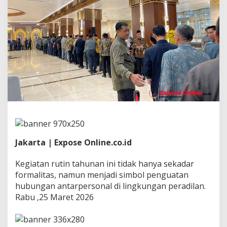
h
a
l
a
l
P
a
s
c
a
-
L
i
b
u
r
Jakarta | Expose Online.co.id
I
d
Kegiatan rutin tahunan ini tidak hanya sekadar
u
formalitas, namun menjadi simbol penguatan
l
f
hubungan antarpersonal di lingkungan peradilan.
i
Rabu ,25 Maret 2026
t
r
i