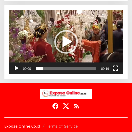
Pemutar
Video
00:00
00:19
Expose Online.Co.id
Terms of Service