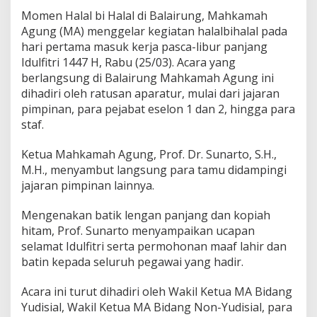
1
Momen Halal bi Halal di Balairung, Mahkamah
4
4
Agung (MA) menggelar kegiatan halalbihalal pada
7
hari pertama masuk kerja pasca-libur panjang
H
Idulfitri 1447 H, Rabu (25/03). Acara yang
berlangsung di Balairung Mahkamah Agung ini
dihadiri oleh ratusan aparatur, mulai dari jajaran
pimpinan, para pejabat eselon 1 dan 2, hingga para
staf.
Ketua Mahkamah Agung, Prof. Dr. Sunarto, S.H.,
M.H., menyambut langsung para tamu didampingi
jajaran pimpinan lainnya.
Mengenakan batik lengan panjang dan kopiah
hitam, Prof. Sunarto menyampaikan ucapan
selamat Idulfitri serta permohonan maaf lahir dan
batin kepada seluruh pegawai yang hadir.
Acara ini turut dihadiri oleh Wakil Ketua MA Bidang
Yudisial, Wakil Ketua MA Bidang Non-Yudisial, para