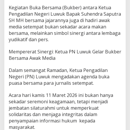
n
g
Kegiatan Buka Bersama (Bukber) antara Ketua
u
Pengadilan Negeri Luwuk Bapak Suhendra Saputra
n
SH MH bersama jajarannya juga di hadiri awak
S
media setempat bukan sekadar acara makan
i
l
bersama, melainkan simbol sinergi antara lembaga
a
yudikatif dan pers.
t
u
​​Mempererat Sinergi: Ketua PN Luwuk Gelar Bukber
r
Bersama Awak Media
a
h
m
​Dalam semangat Ramadan, Ketua Pengadilan
i
Negeri (PN) Luwuk mengadakan agenda buka
J
puasa bersama para jurnalis setempat.
u
g
Acara hari kamis 11 Maret 2026 ini bukan hanya
a
S
sekadar seremoni keagamaan, tetapi menjadi
o
jembatan silaturahmi untuk memperkuat
l
solidaritas dan menjaga integritas dalam
i
penyampaian informasi hukum kepada
d
a
masyarakat.