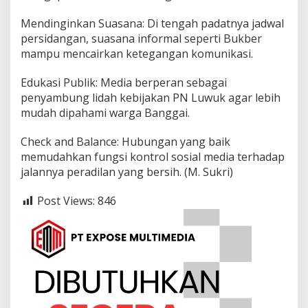
t
e
​Mendinginkan Suasana: Di tengah padatnya jadwal
g
persidangan, suasana informal seperti Bukber
r
mampu mencairkan ketegangan komunikasi.
i
t
a
​Edukasi Publik: Media berperan sebagai
s
penyambung lidah kebijakan PN Luwuk agar lebih
mudah dipahami warga Banggai.
​Check and Balance: Hubungan yang baik
memudahkan fungsi kontrol sosial media terhadap
jalannya peradilan yang bersih. (M. Sukri)
Post Views:
846