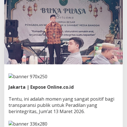
P
n
L
u
w
u
k
B
e
r
s
a
m
a
A
w
a
Jakarta | Expose Online.co.id
k
M
e
Tentu, ini adalah momen yang sangat positif bagi
d
transparansi publik untuk Peradilan yang
i
berintegritas, Jum’at 13 Maret 2026.
a
B
a