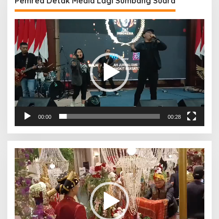
Pemred Detak Media Lagi Sumbang Suara
Pemutar
Video
00:00
00:28
Pemutar
Video