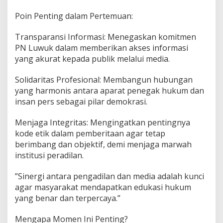
r
i
​Poin Penting dalam Pertemuan:
t
a
​Transparansi Informasi: Menegaskan komitmen
s
PN Luwuk dalam memberikan akses informasi
G
u
yang akurat kepada publik melalui media.
n
a
​Solidaritas Profesional: Membangun hubungan
W
yang harmonis antara aparat penegak hukum dan
u
insan pers sebagai pilar demokrasi.
j
u
d
​Menjaga Integritas: Mengingatkan pentingnya
k
kode etik dalam pemberitaan agar tetap
a
berimbang dan objektif, demi menjaga marwah
n
institusi peradilan.
S
e
b
​”Sinergi antara pengadilan dan media adalah kunci
u
agar masyarakat mendapatkan edukasi hukum
a
yang benar dan terpercaya.”
h
I
n
​Mengapa Momen Ini Penting?