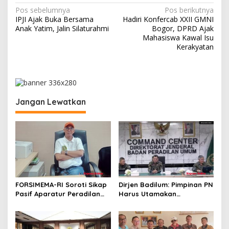
N
Pos sebelumnya
Pos berikutnya
IPJI Ajak Buka Bersama
Hadiri Konfercab XXII GMNI
a
Anak Yatim, Jalin Silaturahmi
Bogor, DPRD Ajak
v
Mahasiswa Kawal Isu
Kerakyatan
i
g
a
s
Jangan Lewatkan
i
p
o
s
FORSIMEMA-RI Soroti Sikap
Dirjen Badilum: Pimpinan PN
Pasif Aparatur Peradilan
Harus Utamakan
Terhadap Media: Menutup
Kepentingan Lembaga dari
Diri Hanya Memperburuk
Pribadi
Citra Lembaga