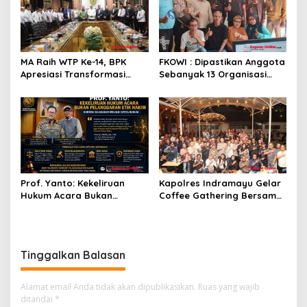
MA Raih WTP Ke-14, BPK
FKOWI : Dipastikan Anggota
Apresiasi Transformasi
Sebanyak 13 Organisasi
Digital Peradilan
Wartawan Sekabupaten
Indramayu
Prof. Yanto: Kekeliruan
Kapolres Indramayu Gelar
Hukum Acara Bukan
Coffee Gathering Bersama
Pelanggaran Etik Hakim,
Puluhan Insan Media
Koreksi Dilakukan Melalui
Upaya Hukum
Tinggalkan Balasan
Alamat email Anda tidak akan dipublikasikan.
Ruas yang wajib
ditandai
*