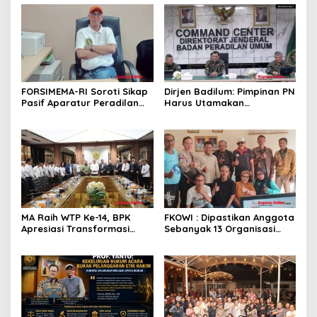
FORSIMEMA-RI Soroti Sikap
Dirjen Badilum: Pimpinan PN
Pasif Aparatur Peradilan
Harus Utamakan
Terhadap Media: Menutup
Kepentingan Lembaga dari
Diri Hanya Memperburuk
Pribadi
Citra Lembaga
MA Raih WTP Ke-14, BPK
FKOWI : Dipastikan Anggota
Apresiasi Transformasi
Sebanyak 13 Organisasi
Digital Peradilan
Wartawan Sekabupaten
Indramayu