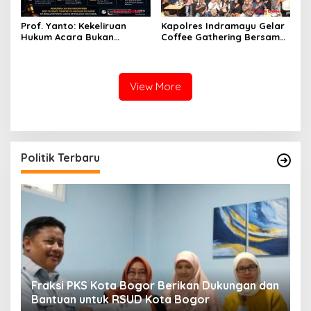
Prof. Yanto: Kekeliruan
Kapolres Indramayu Gelar
Hukum Acara Bukan
Coffee Gathering Bersama
Pelanggaran Etik Hakim,
Puluhan Insan Media
Koreksi Dilakukan Melalui
Upaya Hukum
View More
Politik Terbaru
Fraksi PKS Kota Bogor Berikan Dukungan dan
K
k
Bantuan untuk RSUD Kota Bogor
R