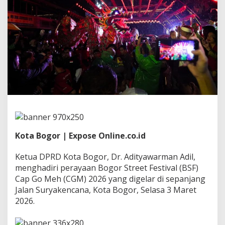
t
i
v
a
l
2
0
2
6
,
A
d
i
t
y
Kota Bogor | Expose Online.co.id
a
w
a
Ketua DPRD Kota Bogor, Dr. Adityawarman Adil,
r
menghadiri perayaan Bogor Street Festival (BSF)
m
Cap Go Meh (CGM) 2026 yang digelar di sepanjang
a
Jalan Suryakencana, Kota Bogor, Selasa 3 Maret
n
A
2026.
d
i