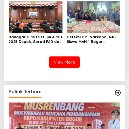
Banggar DPRD Setujui APBD
Deteksi Dini Narkoba, 640
2025 Depok, Soroti PAD dan
Siswa MAN 1 Bogor
SiLPA
Dinyatakan Bebas Zat
Berbahaya
View More
Politik Terbaru