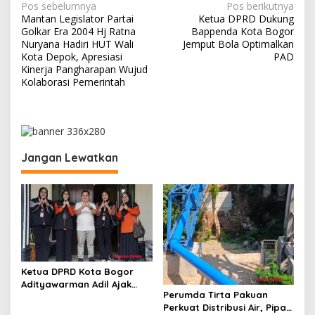
N
Pos sebelumnya
Pos berikutnya
Mantan Legislator Partai
Ketua DPRD Dukung
a
Golkar Era 2004 Hj Ratna
Bappenda Kota Bogor
v
Nuryana Hadiri HUT Wali
Jemput Bola Optimalkan
Kota Depok, Apresiasi
PAD
i
Kinerja Pangharapan Wujud
Kolaborasi Pemerintah
g
a
s
i
Jangan Lewatkan
p
o
s
Ketua DPRD Kota Bogor
Adityawarman Adil Ajak
Perumda Tirta Pakuan
Warga Dukung Sensus
Perkuat Distribusi Air, Pipa
Ekonomi 2026