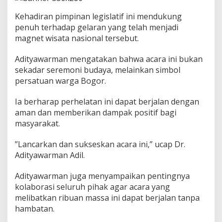
l
A
Kehadiran pimpinan legislatif ini mendukung
j
penuh terhadap gelaran yang telah menjadi
a
magnet wisata nasional tersebut.
k
M
a
Adityawarman mengatakan bahwa acara ini bukan
s
sekadar seremoni budaya, melainkan simbol
y
persatuan warga Bogor.
a
r
a
Ia berharap perhelatan ini dapat berjalan dengan
k
aman dan memberikan dampak positif bagi
a
masyarakat.
t
J
​”Lancarkan dan sukseskan acara ini,” ucap Dr.
a
g
Adityawarman Adil.
a
K
​Adityawarman juga menyampaikan pentingnya
e
kolaborasi seluruh pihak agar acara yang
b
melibatkan ribuan massa ini dapat berjalan tanpa
e
r
hambatan.
s