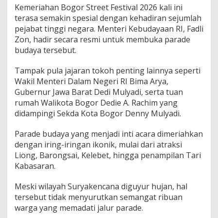
a
​Kemeriahan Bogor Street Festival 2026 kali ini
m
terasa semakin spesial dengan kehadiran sejumlah
a
pejabat tinggi negara. Menteri Kebudayaan RI, Fadli
a
n
Zon, hadir secara resmi untuk membuka parade
budaya tersebut.
​Tampak pula jajaran tokoh penting lainnya seperti
Wakil Menteri Dalam Negeri RI Bima Arya,
Gubernur Jawa Barat Dedi Mulyadi, serta tuan
rumah Walikota Bogor Dedie A. Rachim yang
didampingi Sekda Kota Bogor Denny Mulyadi.
​Parade budaya yang menjadi inti acara dimeriahkan
dengan iring-iringan ikonik, mulai dari atraksi
Liong, Barongsai, Kelebet, hingga penampilan Tari
Kabasaran.
Meski wilayah Suryakencana diguyur hujan, hal
tersebut tidak menyurutkan semangat ribuan
warga yang memadati jalur parade.