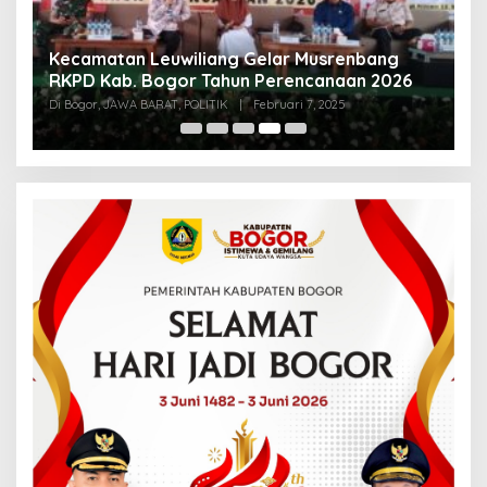
an
Kecamatan Leuwiliang Gelar Musrenbang
K
RKPD Kab. Bogor Tahun Perencanaan 2026
A
Te
Di Bogor, JAWA BARAT, POLITIK
|
Februari 7, 2025
Di