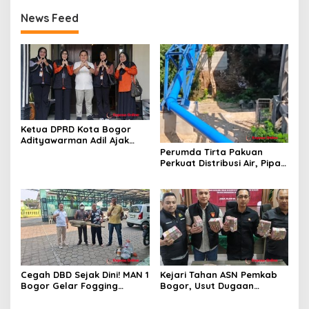
News Feed
Ketua DPRD Kota Bogor
Adityawarman Adil Ajak
Warga Dukung Sensus
Perumda Tirta Pakuan
Ekonomi 2026
Perkuat Distribusi Air, Pipa
Baru 500 Mm Resmi
Beroperasi
Cegah DBD Sejak Dini! MAN 1
Kejari Tahan ASN Pemkab
Bogor Gelar Fogging
Bogor, Usut Dugaan
Massal Demi Lingkungan
Korupsi Proyek RSUD Bogor
Belajar yang Aman
Utara Rp93 Miliar