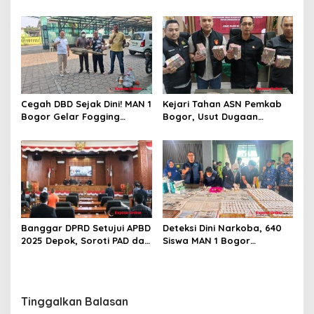
Baru 500 Mm Resmi
Beroperasi
Cegah DBD Sejak Dini! MAN 1
Kejari Tahan ASN Pemkab
Bogor Gelar Fogging
Bogor, Usut Dugaan
Massal Demi Lingkungan
Korupsi Proyek RSUD Bogor
Belajar yang Aman
Utara Rp93 Miliar
Banggar DPRD Setujui APBD
Deteksi Dini Narkoba, 640
2025 Depok, Soroti PAD dan
Siswa MAN 1 Bogor
SiLPA
Dinyatakan Bebas Zat
Berbahaya
Tinggalkan Balasan