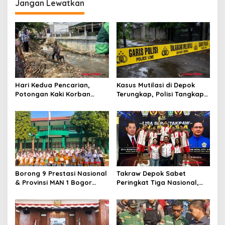
s
Jangan Lewatkan
i
p
o
s
Hari Kedua Pencarian,
Kasus Mutilasi di Depok
Potongan Kaki Korban
Terungkap, Polisi Tangkap
Mutilasi di Depok Belum
Pelaku dan Dalami Motif
Ditemukan
Pembunuhan
Borong 9 Prestasi Nasional
Takraw Depok Sabet
& Provinsi MAN 1 Bogor
Peringkat Tiga Nasional,
Buka Tahun Ajaran
Siap Kejar Tiga Emas di
2026/2027 degan Gemilang
Porprov Jabar