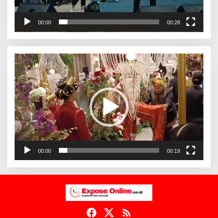
00:00
00:28
Pemutar
Video
00:00
00:19