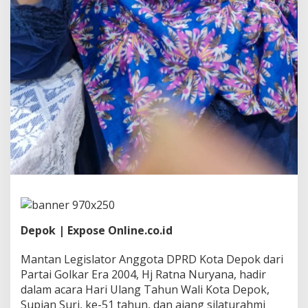
t
n
a
N
u
r
y
a
n
a
H
a
d
i
r
i
H
U
T
Depok | Expose Online.co.id
W
a
Mantan Legislator Anggota DPRD Kota Depok dari
l
Partai Golkar Era 2004, Hj Ratna Nuryana, hadir
i
K
dalam acara Hari Ulang Tahun Wali Kota Depok,
o
Supian Suri, ke-51 tahun, dan ajang silaturahmi