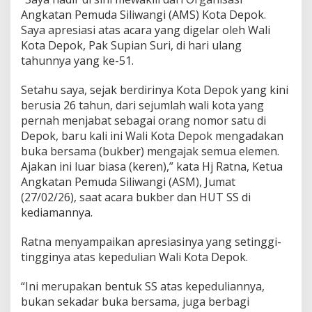
a
Angkatan Pemuda Siliwangi (AMS) Kota Depok.
n
Saya apresiasi atas acara yang digelar oleh Wali
g
h
Kota Depok, Pak Supian Suri, di hari ulang
a
tahunnya yang ke-51.
r
a
Setahu saya, sejak berdirinya Kota Depok yang kini
p
berusia 26 tahun, dari sejumlah wali kota yang
a
n
pernah menjabat sebagai orang nomor satu di
W
Depok, baru kali ini Wali Kota Depok mengadakan
u
buka bersama (bukber) mengajak semua elemen.
j
Ajakan ini luar biasa (keren),” kata Hj Ratna, Ketua
u
Angkatan Pemuda Siliwangi (ASM), Jumat
d
K
(27/02/26), saat acara bukber dan HUT SS di
o
kediamannya.
l
a
Ratna menyampaikan apresiasinya yang setinggi-
b
tingginya atas kepedulian Wali Kota Depok.
o
r
a
“Ini merupakan bentuk SS atas kepeduliannya,
s
bukan sekadar buka bersama, juga berbagi
i