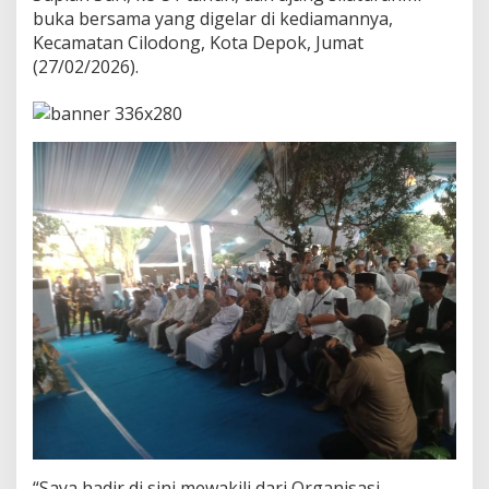
t
buka bersama yang digelar di kediamannya,
a
Kecamatan Cilodong, Kota Depok, Jumat
D
(27/02/2026).
e
p
o
k
,
A
p
r
e
s
i
a
s
i
K
i
n
e
r
j
a
P
“Saya hadir di sini mewakili dari Organisasi