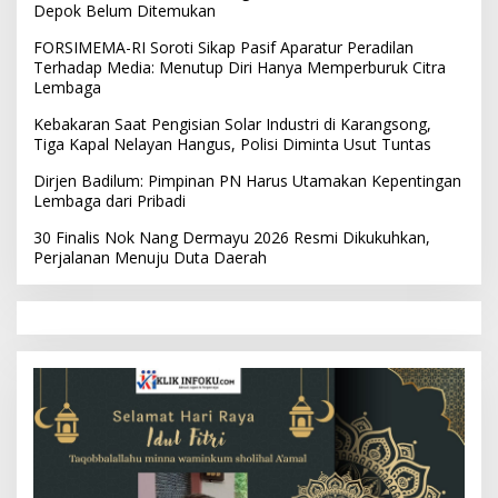
Depok Belum Ditemukan
FORSIMEMA-RI Soroti Sikap Pasif Aparatur Peradilan
Terhadap Media: Menutup Diri Hanya Memperburuk Citra
Lembaga
Kebakaran Saat Pengisian Solar Industri di Karangsong,
Tiga Kapal Nelayan Hangus, Polisi Diminta Usut Tuntas
Dirjen Badilum: Pimpinan PN Harus Utamakan Kepentingan
Lembaga dari Pribadi
30 Finalis Nok Nang Dermayu 2026 Resmi Dikukuhkan,
Perjalanan Menuju Duta Daerah