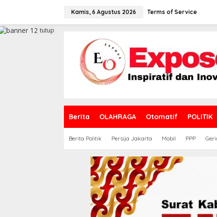
L
e
Kamis, 6 Agustus 2026
Terms of Service
w
a
tutup
t
i
k
e
k
o
n
t
e
Berita
OLAHRAGA
Otomatif
POLITIK
n
Berita Politik
Persija Jakarta
Mobil
PPP
Geri