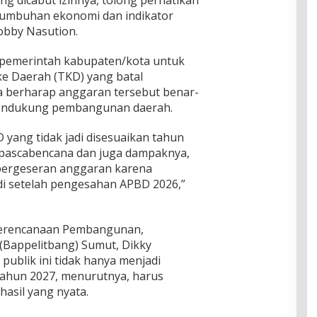
g dicabut izinnya, tolong perhatikan
pertumbuhan ekonomi dan indikator
obby Nasution.
pemerintah kabupaten/kota untuk
e Daerah (TKD) yang batal
Ia berharap anggaran tersebut benar-
endukung pembangunan daerah.
yang tidak jadi disesuaikan tahun
 pascabencana dan juga dampaknya,
pergeseran anggaran karena
adi setelah pengesahan APBD 2026,”
 Perencanaan Pembangunan,
(Bappelitbang) Sumut, Dikky
publik ini tidak hanya menjadi
tahun 2027, menurutnya, harus
sil yang nyata.