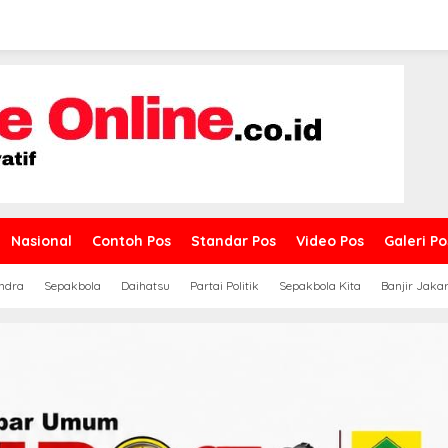
Nasional
Contoh Pos
Standar Pos
Video Pos
Galeri Po
ndra
Sepakbola
Daihatsu
Partai Politik
Sepakbola Kita
Banjir Jaka