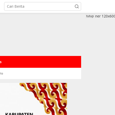
tutup
s
rta