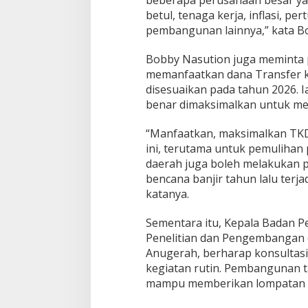
beberapa perusahaan besar yan
o
v
betul, tenaga kerja, inflasi, 
s
pembangunan lainnya,” kata B
u
2
Bobby Nasution juga meminta 
0
memanfaatkan dana Transfer k
2
7
disesuaikan pada tahun 2026. 
benar dimaksimalkan untuk m
“Manfaatkan, maksimalkan TKD 
ini, terutama untuk pemulihan
daerah juga boleh melakukan 
bencana banjir tahun lalu terj
katanya.
Sementara itu, Kepala Badan
Penelitian dan Pengembangan 
Anugerah, berharap konsultasi 
kegiatan rutin. Pembangunan 
mampu memberikan lompatan ha