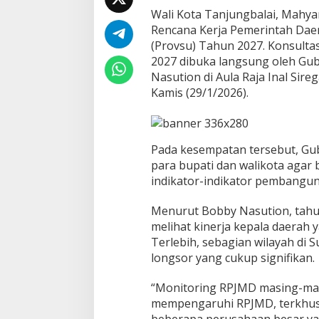
r
Wali Kota Tanjungbalai, Mahyar
i
Rencana Kerja Pemerintah Daer
K
(Provsu) Tahun 2027. Konsulta
o
2027 dibuka langsung oleh Gu
n
Nasution di Aula Raja Inal Sir
s
u
Kamis (29/1/2026).
l
t
a
s
Pada kesempatan tersebut, Gu
i
para bupati dan walikota aga
P
u
indikator-indikator pembangun
b
l
Menurut Bobby Nasution, tah
i
melihat kinerja kepala daerah y
k
Terlebih, sebagian wilayah di
R
K
longsor yang cukup signifikan.
P
D
“Monitoring RPJMD masing-ma
P
mempengaruhi RPJMD, terkhus
r