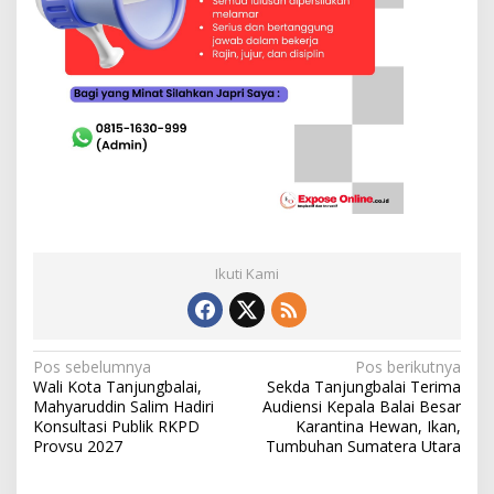
Ikuti Kami
N
Pos sebelumnya
Pos berikutnya
Wali Kota Tanjungbalai,
Sekda Tanjungbalai Terima
a
Mahyaruddin Salim Hadiri
Audiensi Kepala Balai Besar
v
Konsultasi Publik RKPD
Karantina Hewan, Ikan,
Provsu 2027
Tumbuhan Sumatera Utara
i