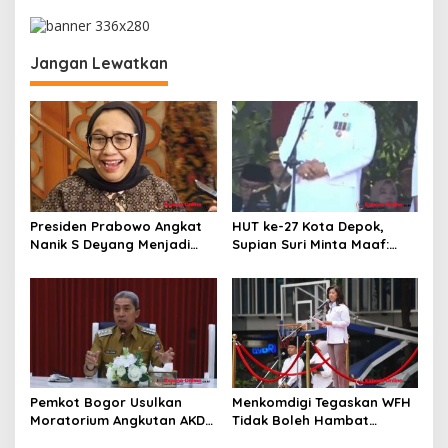
g
a
s
Jangan Lewatkan
i
p
o
s
Presiden Prabowo Angkat
HUT ke-27 Kota Depok,
Nanik S Deyang Menjadi
Supian Suri Minta Maaf:
Kepala BGN Gantikan
Akui Pelayanan Masih
Dadan Hindayana
Banyak Kekurangan
Pemkot Bogor Usulkan
Menkomdigi Tegaskan WFH
Moratorium Angkutan AKDP
Tidak Boleh Hambat
untuk Tekan Kemacetan
Pelayanan Publik