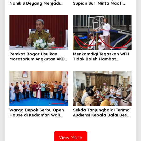
Nanik S Deyang Menjadi
Supian Suri Minta Maaf:
Kepala BGN Gantikan
Akui Pelayanan Masih
Dadan Hindayana
Banyak Kekurangan
Pemkot Bogor Usulkan
Menkomdigi Tegaskan WFH
Moratorium Angkutan AKDP
Tidak Boleh Hambat
untuk Tekan Kemacetan
Pelayanan Publik
Warga Depok Serbu Open
Sekda Tanjungbalai Terima
House di Kediaman Wali
Audiensi Kepala Balai Besar
Kota Depok Supian Suri
Karantina Hewan, Ikan,
Tumbuhan Sumatera Utara
View More