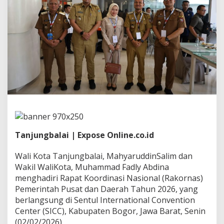
g
b
a
l
a
i
H
a
d
i
r
i
R
a
k
Tanjungbalai | Expose Online.co.id
o
r
n
Wali Kota Tanjungbalai, MahyaruddinSalim dan
a
Wakil WaliKota, Muhammad Fadly Abdina
s
menghadiri Rapat Koordinasi Nasional (Rakornas)
P
Pemerintah Pusat dan Daerah Tahun 2026, yang
e
berlangsung di Sentul International Convention
m
e
Center (SICC), Kabupaten Bogor, Jawa Barat, Senin
r
(02/02/2026).