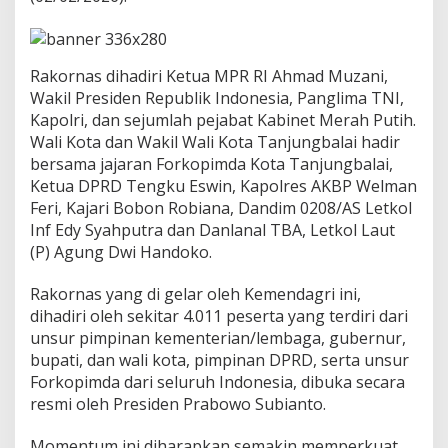
i
n
t
a
Rakornas dihadiri Ketua MPR RI Ahmad Muzani,
h
P
Wakil Presiden Republik Indonesia, Panglima TNI,
u
Kapolri, dan sejumlah pejabat Kabinet Merah Putih.
s
Wali Kota dan Wakil Wali Kota Tanjungbalai hadir
a
bersama jajaran Forkopimda Kota Tanjungbalai,
t
d
Ketua DPRD Tengku Eswin, Kapolres AKBP Welman
a
Feri, Kajari Bobon Robiana, Dandim 0208/AS Letkol
n
Inf Edy Syahputra dan Danlanal TBA, Letkol Laut
D
(P) Agung Dwi Handoko.
a
e
r
Rakornas yang di gelar oleh Kemendagri ini,
a
dihadiri oleh sekitar 4.011 peserta yang terdiri dari
h
unsur pimpinan kementerian/lembaga, gubernur,
T
bupati, dan wali kota, pimpinan DPRD, serta unsur
a
Forkopimda dari seluruh Indonesia, dibuka secara
h
u
resmi oleh Presiden Prabowo Subianto.
n
2
Momentum ini diharapkan semakin memperkuat