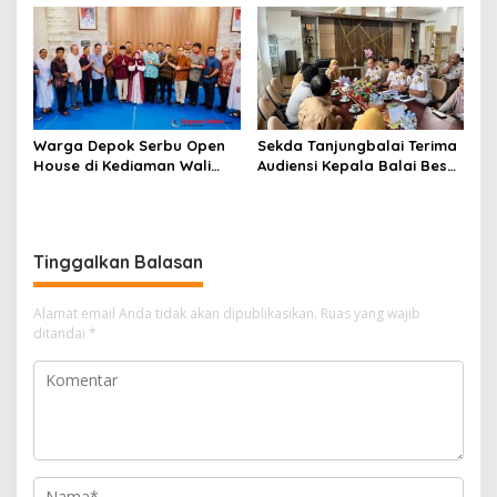
Warga Depok Serbu Open
Sekda Tanjungbalai Terima
House di Kediaman Wali
Audiensi Kepala Balai Besar
Kota Depok Supian Suri
Karantina Hewan, Ikan,
Tumbuhan Sumatera Utara
Tinggalkan Balasan
Alamat email Anda tidak akan dipublikasikan.
Ruas yang wajib
ditandai
*