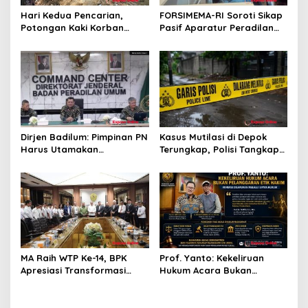
Hari Kedua Pencarian,
FORSIMEMA-RI Soroti Sikap
Potongan Kaki Korban
Pasif Aparatur Peradilan
Mutilasi di Depok Belum
Terhadap Media: Menutup
Ditemukan
Diri Hanya Memperburuk
Citra Lembaga
Dirjen Badilum: Pimpinan PN
Kasus Mutilasi di Depok
Harus Utamakan
Terungkap, Polisi Tangkap
Kepentingan Lembaga dari
Pelaku dan Dalami Motif
Pribadi
Pembunuhan
MA Raih WTP Ke-14, BPK
Prof. Yanto: Kekeliruan
Apresiasi Transformasi
Hukum Acara Bukan
Digital Peradilan
Pelanggaran Etik Hakim,
Koreksi Dilakukan Melalui
Upaya Hukum