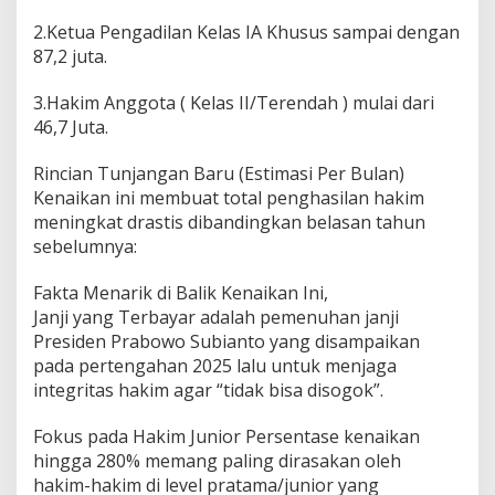
y
a
2.Ketua Pengadilan Kelas IA Khusus sampai dengan
R
87,2 juta.
e
a
3.Hakim Anggota ( Kelas II/Terendah ) mulai dari
l
46,7 Juta.
i
s
a
​Rincian Tunjangan Baru (Estimasi Per Bulan)
s
​Kenaikan ini membuat total penghasilan hakim
i
meningkat drastis dibandingkan belasan tahun
k
sebelumnya:
a
n
K
Fakta Menarik di Balik Kenaikan Ini,
e
​Janji yang Terbayar adalah pemenuhan janji
n
Presiden Prabowo Subianto yang disampaikan
a
pada pertengahan 2025 lalu untuk menjaga
i
k
integritas hakim agar “tidak bisa disogok”.
a
n
​Fokus pada Hakim Junior Persentase kenaikan
T
hingga 280% memang paling dirasakan oleh
u
hakim-hakim di level pratama/junior yang
n