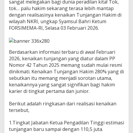
i
sangat melegakan bagi dunia peradilan kita! Tok,
d
tok… palu hakim sekarang terasa lebih mantap
e
dengan realisasinya kenaikan Tunjangan Hakim di
n
wilayah NKRI, ungkap Syamsul Bahri Ketum
P
FORSIMEMA-RI, Selasa 03 Februari 2026.
r
a
b
o
w
​Berdasarkan informasi terbaru di awal Februari
o
2026, kenaikan tunjangan yang diatur dalam PP
M
Nomor 42 Tahun 2025 memang sudah mulai resmi
e
m
dinikmati. Kenaikan Tunjangan Hakim 280% yang di
e
sebutkan itu memang menjadi sorotan utama,
n
kenaikannya yang sangat signifikan bagi hakim
u
karier di tingkat pertama dan junior.
h
i
J
​Berikut adalah ringkasan dari realisasi kenaikan
a
tersebut,
n
j
1.Tingkat Jabatan Ketua Pengadilan Tinggi estimasi
i
tunjangan baru sampai dengan 110,5 juta.
n