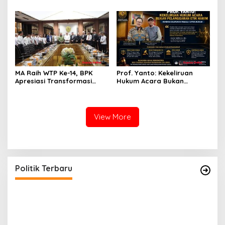
Pribadi
Pembunuhan
MA Raih WTP Ke-14, BPK
Prof. Yanto: Kekeliruan
Apresiasi Transformasi
Hukum Acara Bukan
Digital Peradilan
Pelanggaran Etik Hakim,
Koreksi Dilakukan Melalui
Upaya Hukum
View More
Politik Terbaru