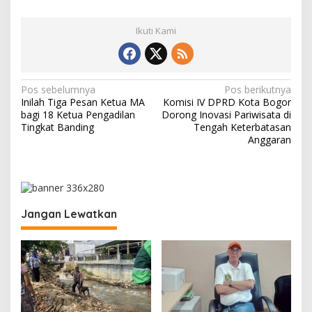
Ikuti Kami
N
Pos sebelumnya
Pos berikutnya
Inilah Tiga Pesan Ketua MA
Komisi IV DPRD Kota Bogor
a
bagi 18 Ketua Pengadilan
Dorong Inovasi Pariwisata di
v
Tingkat Banding
Tengah Keterbatasan
Anggaran
i
g
a
s
Jangan Lewatkan
i
p
o
s