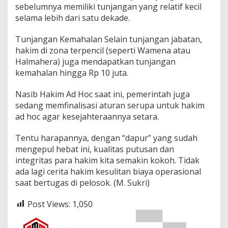
j
sebelumnya memiliki tunjangan yang relatif kecil
a
selama lebih dari satu dekade.
n
g
​Tunjangan Kemahalan Selain tunjangan jabatan,
a
hakim di zona terpencil (seperti Wamena atau
n
p
Halmahera) juga mendapatkan tunjangan
a
kemahalan hingga Rp 10 juta.
r
a
​Nasib Hakim Ad Hoc saat ini, pemerintah juga
H
sedang memfinalisasi aturan serupa untuk hakim
a
k
ad hoc agar kesejahteraannya setara.
i
m
​Tentu harapannya, dengan “dapur” yang sudah
d
mengepul hebat ini, kualitas putusan dan
i
integritas para hakim kita semakin kokoh. Tidak
I
n
ada lagi cerita hakim kesulitan biaya operasional
d
saat bertugas di pelosok. (M. Sukri)
o
n
Post Views:
1,050
e
s
i