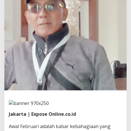
-
R
I
:
A
w
a
l
F
e
b
r
u
a
r
y
2
0
2
6
,
P
Jakarta | Expose Online.co.id
r
e
Awal Februari adalah kabar kebahagiaan yang
s