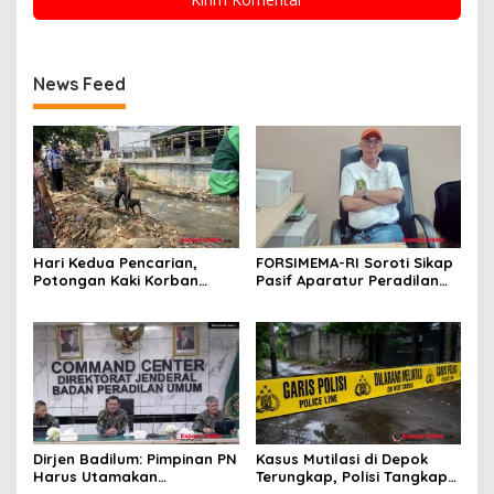
News Feed
Hari Kedua Pencarian,
FORSIMEMA-RI Soroti Sikap
Potongan Kaki Korban
Pasif Aparatur Peradilan
Mutilasi di Depok Belum
Terhadap Media: Menutup
Ditemukan
Diri Hanya Memperburuk
Citra Lembaga
Dirjen Badilum: Pimpinan PN
Kasus Mutilasi di Depok
Harus Utamakan
Terungkap, Polisi Tangkap
Kepentingan Lembaga dari
Pelaku dan Dalami Motif