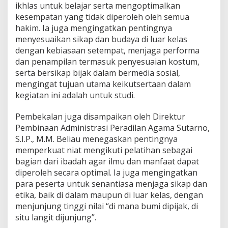
n
ikhlas untuk belajar serta mengoptimalkan
2
kesempatan yang tidak diperoleh oleh semua
0
hakim. Ia juga mengingatkan pentingnya
2
menyesuaikan sikap dan budaya di luar kelas
6
dengan kebiasaan setempat, menjaga performa
dan penampilan termasuk penyesuaian kostum,
serta bersikap bijak dalam bermedia sosial,
mengingat tujuan utama keikutsertaan dalam
kegiatan ini adalah untuk studi.
Pembekalan juga disampaikan oleh Direktur
Pembinaan Administrasi Peradilan Agama Sutarno,
S.I.P., M.M. Beliau menegaskan pentingnya
memperkuat niat mengikuti pelatihan sebagai
bagian dari ibadah agar ilmu dan manfaat dapat
diperoleh secara optimal. Ia juga mengingatkan
para peserta untuk senantiasa menjaga sikap dan
etika, baik di dalam maupun di luar kelas, dengan
menjunjung tinggi nilai “di mana bumi dipijak, di
situ langit dijunjung”.