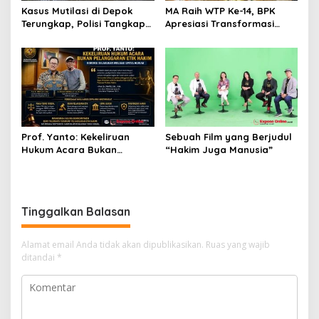
Kasus Mutilasi di Depok
MA Raih WTP Ke-14, BPK
Terungkap, Polisi Tangkap
Apresiasi Transformasi
Pelaku dan Dalami Motif
Digital Peradilan
Pembunuhan
Prof. Yanto: Kekeliruan
Sebuah Film yang Berjudul
Hukum Acara Bukan
“Hakim Juga Manusia”
Pelanggaran Etik Hakim,
Koreksi Dilakukan Melalui
Upaya Hukum
Tinggalkan Balasan
Alamat email Anda tidak akan dipublikasikan.
Ruas yang wajib
ditandai
*