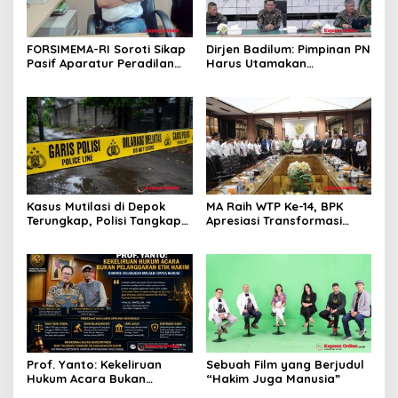
FORSIMEMA-RI Soroti Sikap
Dirjen Badilum: Pimpinan PN
Pasif Aparatur Peradilan
Harus Utamakan
Terhadap Media: Menutup
Kepentingan Lembaga dari
Diri Hanya Memperburuk
Pribadi
Citra Lembaga
Kasus Mutilasi di Depok
MA Raih WTP Ke-14, BPK
Terungkap, Polisi Tangkap
Apresiasi Transformasi
Pelaku dan Dalami Motif
Digital Peradilan
Pembunuhan
Prof. Yanto: Kekeliruan
Sebuah Film yang Berjudul
Hukum Acara Bukan
“Hakim Juga Manusia”
Pelanggaran Etik Hakim,