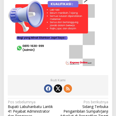
Ikuti Kami
N
Pos sebelumnya
Pos berikutnya
Bupati Labuhanbatu Lantik
Sidang Terbuka
a
41 Pejabat Administrator
Pengambilan Sumpah/Janji
dan Pengawas
Advokat di Pengadilan Tinggi