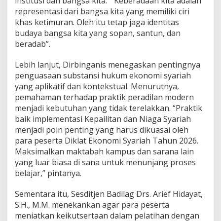
institusi dan bangsa kita. “Keberadaan kita adalah
k
representasi dari bangsa kita yang memiliki ciri
o
n
khas ketimuran. Oleh itu tetap jaga identitas
o
budaya bangsa kita yang sopan, santun, dan
m
beradab”.
i
S
Lebih lanjut, Dirbinganis menegaskan pentingnya
y
a
penguasaan substansi hukum ekonomi syariah
r
yang aplikatif dan kontekstual. Menurutnya,
i
pemahaman terhadap praktik peradilan modern
a
menjadi kebutuhan yang tidak terelakkan. “Praktik
h
baik implementasi Kepailitan dan Niaga Syariah
d
i
menjadi poin penting yang harus dikuasai oleh
R
para peserta Diklat Ekonomi Syariah Tahun 2026.
i
Maksimalkan maktabah kampus dan sarana lain
y
yang luar biasa di sana untuk menunjang proses
a
d
belajar,” pintanya.
h
T
Sementara itu, Sesditjen Badilag Drs. Arief Hidayat,
a
S.H., M.M. menekankan agar para peserta
h
meniatkan keikutsertaan dalam pelatihan dengan
u