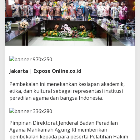
B
a
d
i
l
a
g
M
A
R
I
B
e
Jakarta | Expose Online.co.id
r
i
Pembekalan ini menekankan kesiapan akademik,
k
etika, dan kultural sebagai representasi institusi
a
n
peradilan agama dan bangsa Indonesia.
P
e
m
b
Pimpinan Direktorat Jenderal Badan Peradilan
e
Agama Mahkamah Agung RI memberikan
k
a
pembekalan kepada para peserta Pelatihan Hakim