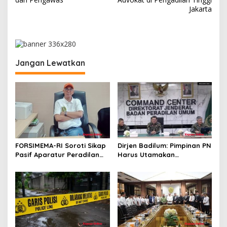
v
Jakarta
i
g
a
s
Jangan Lewatkan
i
p
o
s
FORSIMEMA-RI Soroti Sikap
Dirjen Badilum: Pimpinan PN
Pasif Aparatur Peradilan
Harus Utamakan
Terhadap Media: Menutup
Kepentingan Lembaga dari
Diri Hanya Memperburuk
Pribadi
Citra Lembaga