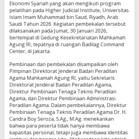
l
Ekonomi Syariah yang akan mengikuti program
a
pelatihan pada Higher Judicial Institute, Universitas
n
Islam Imam Muhammad bin Saud, Riyadh, Arab
P
Saudi Tahun 2026. Kegiatan pembekalan tersebut
e
s
dilaksanakan pada Jumat, 30 Januari 2026,
e
bertempat di Gedung Kesekretariatan Mahkamah
r
Agung RI, tepatnya di ruangan Badilag Command
t
Center, di Jakarta.
a
P
e
Pembinaan dan pembekalan disampaikan oleh
l
Pimpinan Direktorat Jenderal Badan Peradilan
a
Agama Mahkamah Agung RI, yaitu Sekretaris
t
Direktorat Jenderal Badan Peradilan Agama,
i
h
Direktur Pembinaan Tenaga Teknis Peradilan
a
Agama, dan Direktur Pembinaan Administrasi
n
Peradilan Agama. Dalam pembekalannya, Direktur
H
Pembinaan Tenaga Teknis Peradilan Agama Dr. H.
a
Candra Boy Seroza, S.Ag., M.Ag. menekankan
k
i
bahwa para peserta tidak hanya membawa
m
kapasitas personal, tetapi juga membawa identitas
E