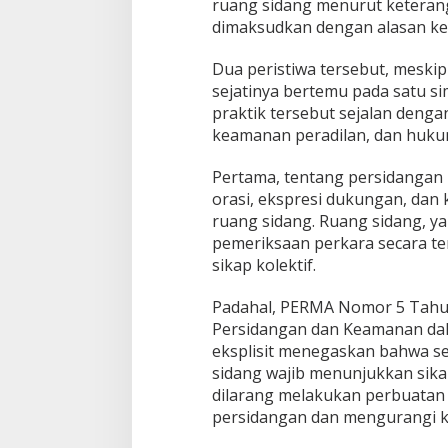
b
ruang sidang menurut ketera
a
dimaksudkan dengan alasan ke
n
h
Dua peristiwa tersebut, meski
i
sejatinya bertemu pada satu s
n
g
praktik tersebut sejalan denga
g
keamanan peradilan, dan hukum
a
C
Pertama, tentang persidangan 
o
orasi, ekspresi dukungan, dan 
n
t
ruang sidang. Ruang sidang, y
e
pemeriksaan perkara secara te
m
sikap kolektif.
p
t
Padahal, PERMA Nomor 5 Tahun
o
f
Persidangan dan Keamanan dal
C
eksplisit menegaskan bahwa se
o
sidang wajib menunjukkan sika
u
dilarang melakukan perbuatan
r
persidangan dan mengurangi 
t