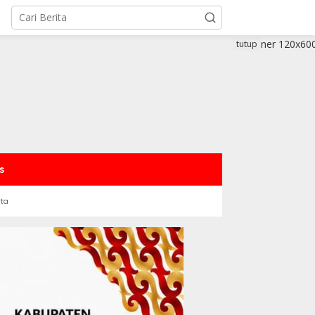
tutup
s
rta