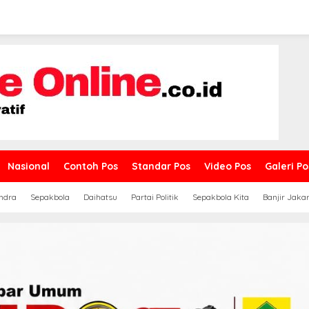
Nasional
Contoh Pos
Standar Pos
Video Pos
Galeri Po
ndra
Sepakbola
Daihatsu
Partai Politik
Sepakbola Kita
Banjir Jaka