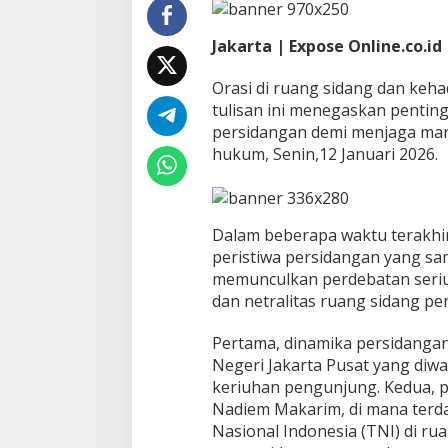
g
,
Jakarta | Expose Online.co.id
B
a
Orasi di ruang sidang dan kehad
t
a
tulisan ini menegaskan pentin
s
persidangan demi menjaga mar
K
hukum, Senin,12 Januari 2026.
e
b
e
b
Dalam beberapa waktu terakhir
a
s
peristiwa persidangan yang s
a
memunculkan perdebatan seriu
n
dan netralitas ruang sidang pe
,
K
Pertama, dinamika persidangan
e
t
Negeri Jakarta Pusat yang diwa
e
keriuhan pengunjung. Kedua, 
r
Nadiem Makarim, di mana terda
t
Nasional Indonesia (TNI) di rua
i