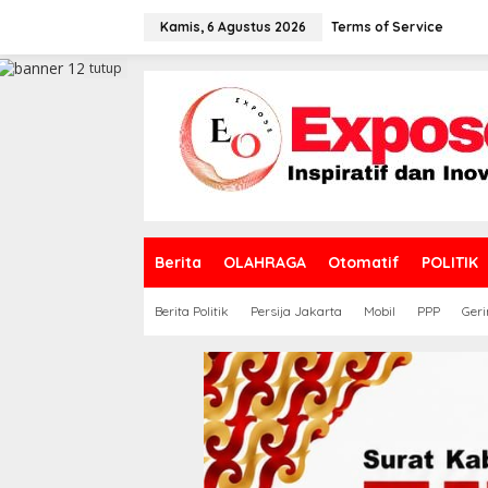
L
e
Kamis, 6 Agustus 2026
Terms of Service
w
a
tutup
t
i
k
e
k
o
n
t
e
Berita
OLAHRAGA
Otomatif
POLITIK
n
Berita Politik
Persija Jakarta
Mobil
PPP
Geri