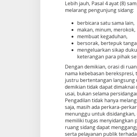
Lebih jauh, Pasal 4 ayat (8) sa
melarang pengunjung sidang:
berbicara satu sama lain,
makan, minum, merokok, b
membuat kegaduhan,
bersorak, bertepuk tanga
mengeluarkan sikap duku
keterangan para pihak s
Dengan demikian, orasi di rua
nama kebebasan berekspresi, t
justru bertentangan langsung 
demikian tidak dapat dimaknai
usai, bukan selama persidang
Pengadilan tidak hanya melan
saja, masih ada perkara-perkar
menunggu untuk disidangkan, d
memiliki tugas menyidangkan pe
ruang sidang dapat menggangg
serta pelayanan publik terhada