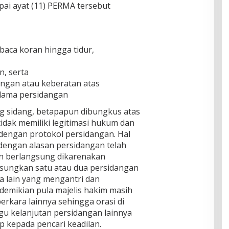
mpai ayat (11) PERMA tersebut
aca koran hingga tidur,
n, serta
ngan atau keberatan atas
elama persidangan
ng sidang, betapapun dibungkus atas
idak memiliki legitimasi hukum dan
dengan protokol persidangan. Hal
 dengan alasan persidangan telah
an berlangsung dikarenakan
gsungkan satu atau dua persidangan
a lain yang mengantri dan
emikian pula majelis hakim masih
rkara lainnya sehingga orasi di
u kelanjutan persidangan lainnya
p kepada pencari keadilan.