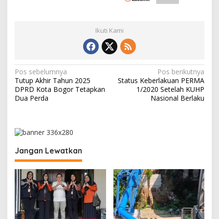
Ikuti Kami
N
Pos sebelumnya
Pos berikutnya
Tutup Akhir Tahun 2025
Status Keberlakuan PERMA
a
DPRD Kota Bogor Tetapkan
1/2020 Setelah KUHP
v
Dua Perda
Nasional Berlaku
i
g
a
Jangan Lewatkan
s
i
p
o
s