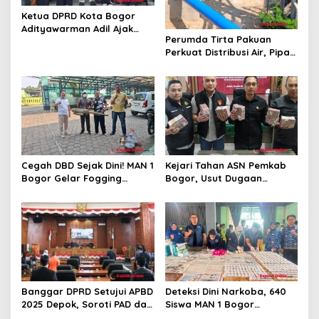
Ketua DPRD Kota Bogor
Adityawarman Adil Ajak
Perumda Tirta Pakuan
Warga Dukung Sensus
Perkuat Distribusi Air, Pipa
Ekonomi 2026
Baru 500 Mm Resmi
Beroperasi
Cegah DBD Sejak Dini! MAN 1
Kejari Tahan ASN Pemkab
Bogor Gelar Fogging
Bogor, Usut Dugaan
Massal Demi Lingkungan
Korupsi Proyek RSUD Bogor
Belajar yang Aman
Utara Rp93 Miliar
Banggar DPRD Setujui APBD
Deteksi Dini Narkoba, 640
2025 Depok, Soroti PAD dan
Siswa MAN 1 Bogor
SiLPA
Dinyatakan Bebas Zat