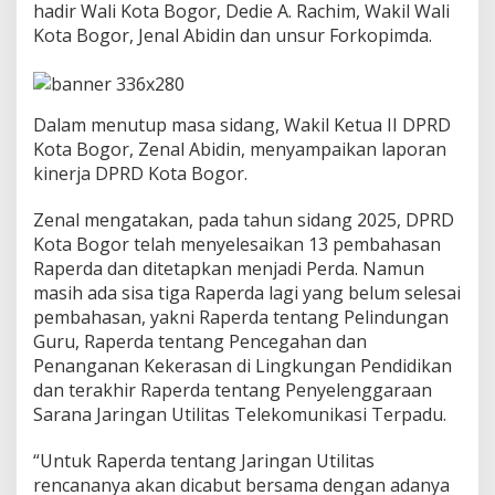
a
hadir Wali Kota Bogor, Dedie A. Rachim, Wakil Wali
n
Kota Bogor, Jenal Abidin dan unsur Forkopimda.
L
a
p
o
Dalam menutup masa sidang, Wakil Ketua II DPRD
r
a
Kota Bogor, Zenal Abidin, menyampaikan laporan
n
kinerja DPRD Kota Bogor.
K
i
Zenal mengatakan, pada tahun sidang 2025, DPRD
n
Kota Bogor telah menyelesaikan 13 pembahasan
e
r
Raperda dan ditetapkan menjadi Perda. Namun
j
masih ada sisa tiga Raperda lagi yang belum selesai
a
pembahasan, yakni Raperda tentang Pelindungan
d
Guru, Raperda tentang Pencegahan dan
a
n
Penanganan Kekerasan di Lingkungan Pendidikan
H
dan terakhir Raperda tentang Penyelenggaraan
a
Sarana Jaringan Utilitas Telekomunikasi Terpadu.
s
i
“Untuk Raperda tentang Jaringan Utilitas
l
R
rencananya akan dicabut bersama dengan adanya