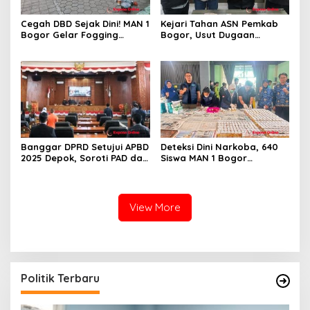
Cegah DBD Sejak Dini! MAN 1
Kejari Tahan ASN Pemkab
Bogor Gelar Fogging
Bogor, Usut Dugaan
Massal Demi Lingkungan
Korupsi Proyek RSUD Bogor
Belajar yang Aman
Utara Rp93 Miliar
Banggar DPRD Setujui APBD
Deteksi Dini Narkoba, 640
2025 Depok, Soroti PAD dan
Siswa MAN 1 Bogor
SiLPA
Dinyatakan Bebas Zat
Berbahaya
View More
Politik Terbaru