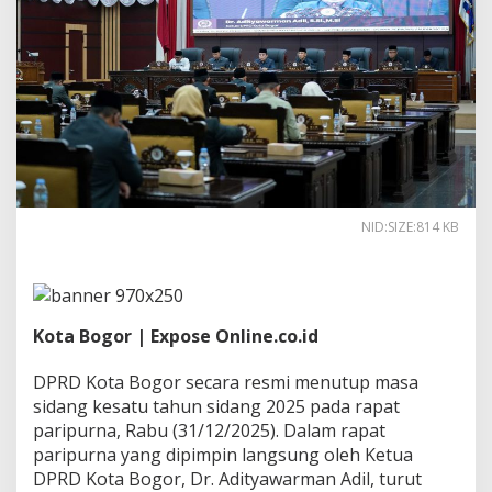
g
2
0
2
5
D
P
R
D
K
o
t
NID:SIZE:814 KB
a
B
o
g
o
Kota Bogor | Expose Online.co.id
r
S
a
DPRD Kota Bogor secara resmi menutup masa
m
sidang kesatu tahun sidang 2025 pada rapat
p
paripurna, Rabu (31/12/2025). Dalam rapat
a
paripurna yang dipimpin langsung oleh Ketua
i
k
DPRD Kota Bogor, Dr. Adityawarman Adil, turut