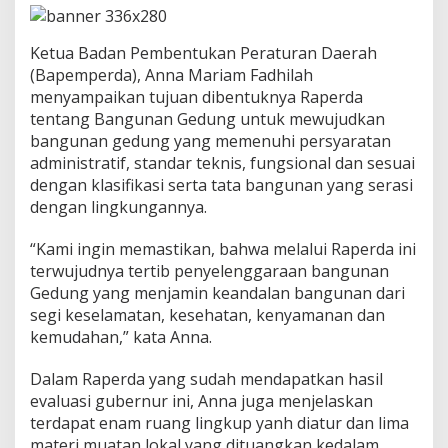
n
D
u
Ketua Badan Pembentukan Peraturan Daerah
a
(Bapemperda), Anna Mariam Fadhilah
P
e
menyampaikan tujuan dibentuknya Raperda
r
tentang Bangunan Gedung untuk mewujudkan
d
bangunan gedung yang memenuhi persyaratan
a
administratif, standar teknis, fungsional dan sesuai
dengan klasifikasi serta tata bangunan yang serasi
dengan lingkungannya.
“Kami ingin memastikan, bahwa melalui Raperda ini
terwujudnya tertib penyelenggaraan bangunan
Gedung yang menjamin keandalan bangunan dari
segi keselamatan, kesehatan, kenyamanan dan
kemudahan,” kata Anna.
Dalam Raperda yang sudah mendapatkan hasil
evaluasi gubernur ini, Anna juga menjelaskan
terdapat enam ruang lingkup yanh diatur dan lima
materi muatan lokal yang dituangkan kedalam