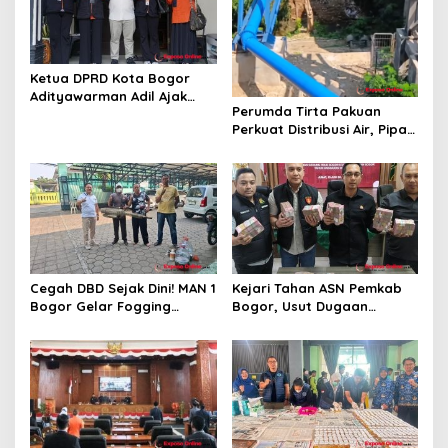
s
Ketua DPRD Kota Bogor
Adityawarman Adil Ajak
Perumda Tirta Pakuan
Warga Dukung Sensus
Perkuat Distribusi Air, Pipa
Ekonomi 2026
Baru 500 Mm Resmi
Beroperasi
Cegah DBD Sejak Dini! MAN 1
Kejari Tahan ASN Pemkab
Bogor Gelar Fogging
Bogor, Usut Dugaan
Massal Demi Lingkungan
Korupsi Proyek RSUD Bogor
Belajar yang Aman
Utara Rp93 Miliar