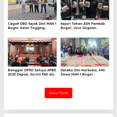
Cegah DBD Sejak Dini! MAN 1
Kejari Tahan ASN Pemkab
Bogor Gelar Fogging
Bogor, Usut Dugaan
Massal Demi Lingkungan
Korupsi Proyek RSUD Bogor
Belajar yang Aman
Utara Rp93 Miliar
Banggar DPRD Setujui APBD
Deteksi Dini Narkoba, 640
2025 Depok, Soroti PAD dan
Siswa MAN 1 Bogor
SiLPA
Dinyatakan Bebas Zat
Berbahaya
View More