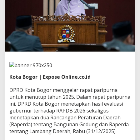
n
2
0
2
5
D
P
R
D
K
o
t
a
B
Kota Bogor | Expose Online.co.id
o
g
DPRD Kota Bogor menggelar rapat paripurna
o
r
untuk menutup tahun 2025. Dalam rapat paripurna
T
ini, DPRD Kota Bogor menetapkan hasil evaluasi
e
gubernur terhadap RAPDB 2026 sekaligus
t
menetapkan dua Rancangan Peraturan Daerah
a
(Raperda) tentang Bangunan Gedung dan Raperda
p
k
tentang Lambang Daerah, Rabu (31/12/2025).
a