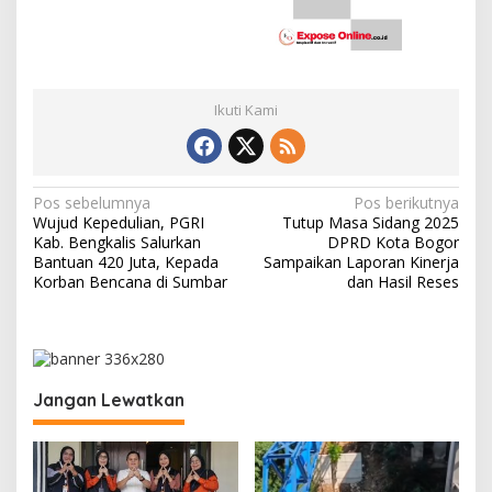
Ikuti Kami
N
Pos sebelumnya
Pos berikutnya
Wujud Kepedulian, PGRI
Tutup Masa Sidang 2025
a
Kab. Bengkalis Salurkan
DPRD Kota Bogor
v
Bantuan 420 Juta, Kepada
Sampaikan Laporan Kinerja
Korban Bencana di Sumbar
dan Hasil Reses
i
g
a
s
Jangan Lewatkan
i
p
o