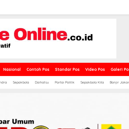
Nasional
Contoh Pos
Standar Pos
Video Pos
Galeri Po
ndra
Sepakbola
Daihatsu
Partai Politik
Sepakbola Kita
Banjir Jaka