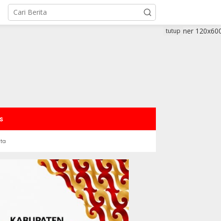
tutup
s
rta