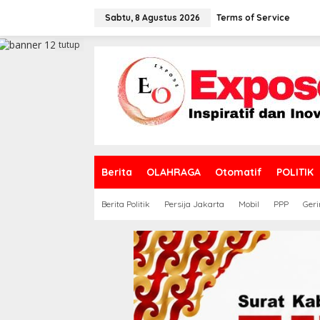
L
e
Sabtu, 8 Agustus 2026
Terms of Service
w
a
tutup
t
i
k
e
k
o
n
t
e
Berita
OLAHRAGA
Otomatif
POLITIK
n
Berita Politik
Persija Jakarta
Mobil
PPP
Geri