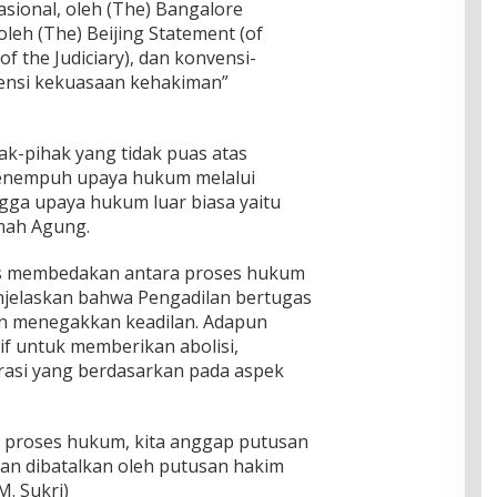
asional, oleh (The) Bangalore
, oleh (The) Beijing Statement (of
of the Judiciary), dan konvensi-
densi kekuasaan kehakiman”
hak-pihak yang tidak puas atas
enempuh upaya hukum melalui
gga upaya hukum luar biasa yaitu
mah Agung.
s membedakan antara proses hukum
njelaskan bahwa Pengadilan bertugas
 menegakkan keadilan. Adapun
if untuk memberikan abolisi,
grasi yang berdasarkan pada aspek
i proses hukum, kita anggap putusan
an dibatalkan oleh putusan hakim
M. Sukri)