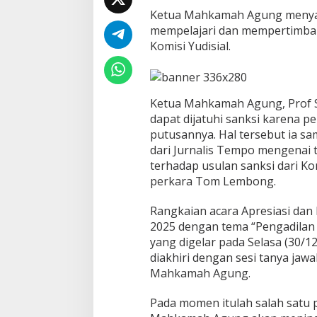
s
Ketua Mahkamah Agung menya
a
mempelajari dan mempertimban
n
Komisi Yudisial.
n
y
a
Ketua Mahkamah Agung, Prof 
dapat dijatuhi sanksi karena p
putusannya. Hal tersebut ia s
dari Jurnalis Tempo mengenai
terhadap usulan sanksi dari Ko
perkara Tom Lembong.
Rangkaian acara Apresiasi da
2025 dengan tema “Pengadilan
yang digelar pada Selasa (30/1
diakhiri dengan sesi tanya jaw
Mahkamah Agung.
Pada momen itulah salah satu