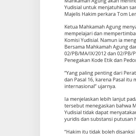
Mahkamah Agung akan meninda
Yudisial untuk menjatuhkan sa
Majelis Hakim perkara Tom L
Ketua Mahkamah Agung menya
mempelajari dan mempertimban
Komisi Yudisial. Namun ia men
Bersama Mahkamah Agung dan 
02/PB/MA/IX/2012 dan 02/PB/P
Penegakan Kode Etik dan Pedo
“Yang paling penting dari Pera
dan Pasal 16, karena Pasal it
internasional” ujarnya.
Ia menjelaskan lebih lanjut pa
tersebut menegaskan bahwa 
Yudisial tidak dapat menyatak
yuridis dan substansi putusan 
“Hakim itu tidak boleh disanks