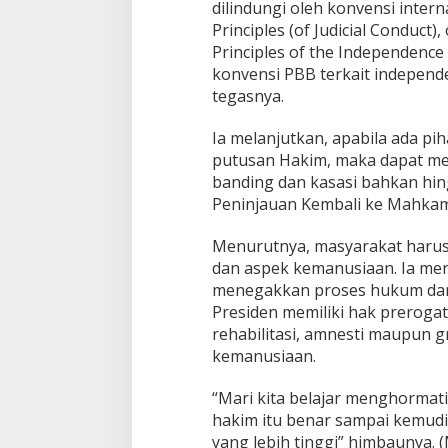
dilindungi oleh konvensi intern
Principles (of Judicial Conduct)
Principles of the Independence 
konvensi PBB terkait indepen
tegasnya.
Ia melanjutkan, apabila ada pi
putusan Hakim, maka dapat m
banding dan kasasi bahkan hin
Peninjauan Kembali ke Mahka
Menurutnya, masyarakat haru
dan aspek kemanusiaan. Ia me
menegakkan proses hukum dan
Presiden memiliki hak prerogat
rehabilitasi, amnesti maupun 
kemanusiaan.
“Mari kita belajar menghormat
hakim itu benar sampai kemudi
yang lebih tinggi” himbaunya. (