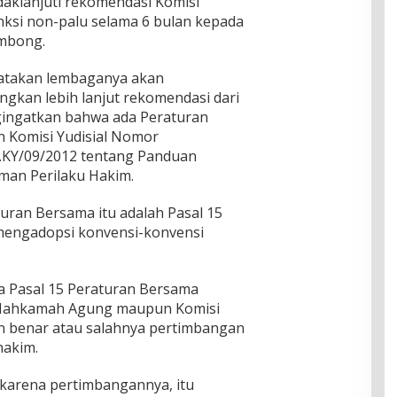
klanjuti rekomendasi Komisi
nksi non-palu selama 6 bulan kepada
embong.
takan lembaganya akan
gkan lebih lanjut rekomendasi dari
gingatkan bahwa ada Peraturan
Komisi Yudisial Nomor
.KY/09/2012 tentang Panduan
man Perilaku Hakim.
turan Bersama itu adalah Pasal 15
u mengadopsi konvensi-konvensi
da Pasal 15 Peraturan Bersama
Mahkamah Agung maupun Komisi
an benar atau salahnya pertimbangan
hakim.
i karena pertimbangannya, itu