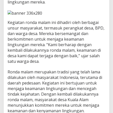
a
lingkungan mereka.
t
a
n
B
Kegiatan ronda malam ini dihadiri oleh berbagai
e
unsur masyarakat, termasuk perangkat desa, BPD,
n
g
dan warga desa. Mereka bersemangat dan
k
berkomitmen untuk menjaga keamanan
a
lingkungan mereka. “Kami berharap dengan
l
kembali dilakukannya ronda malam, keamanan di
i
desa kami dapat terjaga dengan baik,” ujar salah
s
satu warga desa.
Ronda malam merupakan tradisi yang telah lama
dilakukan oleh masyarakat Indonesia, terutama di
daerah pedesaan. Kegiatan ini bertujuan untuk
menjaga keamanan lingkungan dan mencegah
tindak kejahatan. Dengan kembali dilakukannya
ronda malam, masyarakat desa Kuala Alam
menunjukkan komitmen mereka untuk menjaga
keamanan dan kenyamanan lingkungan.