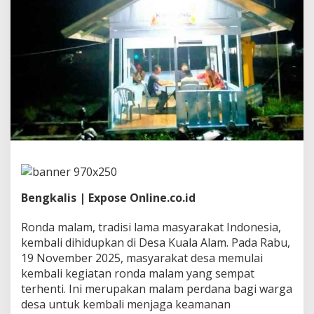
f
L
a
g
i
d
i
D
e
s
a
K
u
a
l
a
Bengkalis | Expose Online.co.id
A
l
Ronda malam, tradisi lama masyarakat Indonesia,
a
m
kembali dihidupkan di Desa Kuala Alam. Pada Rabu,
K
19 November 2025, masyarakat desa memulai
e
kembali kegiatan ronda malam yang sempat
c
terhenti. Ini merupakan malam perdana bagi warga
a
desa untuk kembali menjaga keamanan
m