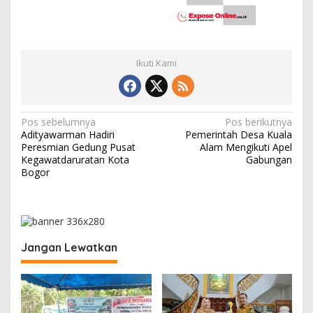
Ikuti Kami
N
Pos sebelumnya
Pos berikutnya
Adityawarman Hadiri
Pemerintah Desa Kuala
a
Peresmian Gedung Pusat
Alam Mengikuti Apel
v
Kegawatdaruratan Kota
Gabungan
Bogor
i
g
a
s
Jangan Lewatkan
i
p
o