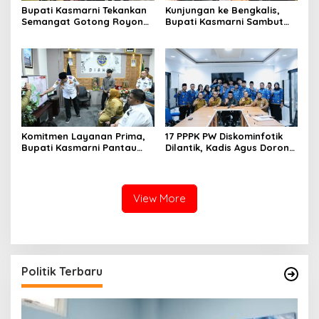
Bupati Kasmarni Tekankan
Kunjungan ke Bengkalis,
Semangat Gotong Royong
Bupati Kasmarni Sambut
saat Membuka TMMD ke-
Kedatangan Danrem 031
128 di Pinggir
Wira Bima di Makodim
Komitmen Layanan Prima,
17 PPPK PW Diskominfotik
Bupati Kasmarni Pantau
Dilantik, Kadis Agus Dorong
Langsung Inovasi Dishub
Profesionalisme dan
dan Kunjungi Armada Baru
Tanggung Jawab
View More
Politik Terbaru