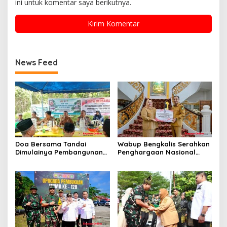
ini untuk komentar saya berikutnya.
News Feed
Doa Bersama Tandai
Wabup Bengkalis Serahkan
Dimulainya Pembangunan
Penghargaan Nasional
Jembatan Merah Putih
kepada Bupati di Wisma Sri
Presisi di Dusun Sungai
Mahkota
Raya