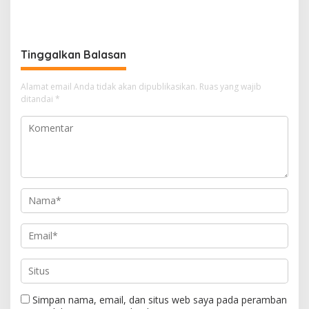
Langsung Inovasi Dishub
Profesionalisme dan
dan Kunjungi Armada Baru
Tanggung Jawab
Tinggalkan Balasan
Alamat email Anda tidak akan dipublikasikan.
Ruas yang wajib
ditandai
*
Simpan nama, email, dan situs web saya pada peramban