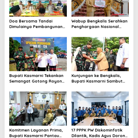
s
Doa Bersama Tandai
Wabup Bengkalis Serahkan
Dimulainya Pembangunan
Penghargaan Nasional
Jembatan Merah Putih
kepada Bupati di Wisma Sri
Presisi di Dusun Sungai
Mahkota
Raya
Bupati Kasmarni Tekankan
Kunjungan ke Bengkalis,
Semangat Gotong Royong
Bupati Kasmarni Sambut
saat Membuka TMMD ke-
Kedatangan Danrem 031
128 di Pinggir
Wira Bima di Makodim
Komitmen Layanan Prima,
17 PPPK PW Diskominfotik
Bupati Kasmarni Pantau
Dilantik, Kadis Agus Dorong