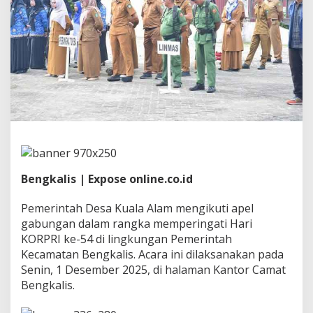
K
u
a
l
a
A
l
a
m
M
e
n
g
i
Bengkalis | Expose online.co.id
k
u
t
Pemerintah Desa Kuala Alam mengikuti apel
i
gabungan dalam rangka memperingati Hari
A
KORPRI ke-54 di lingkungan Pemerintah
p
Kecamatan Bengkalis. Acara ini dilaksanakan pada
e
l
Senin, 1 Desember 2025, di halaman Kantor Camat
G
Bengkalis.
a
b