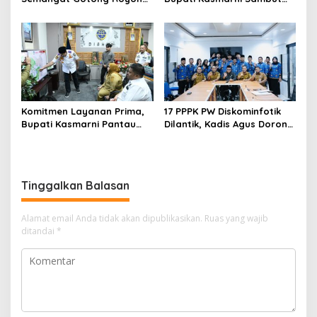
saat Membuka TMMD ke-
Kedatangan Danrem 031
128 di Pinggir
Wira Bima di Makodim
Komitmen Layanan Prima,
17 PPPK PW Diskominfotik
Bupati Kasmarni Pantau
Dilantik, Kadis Agus Dorong
Langsung Inovasi Dishub
Profesionalisme dan
dan Kunjungi Armada Baru
Tanggung Jawab
Tinggalkan Balasan
Alamat email Anda tidak akan dipublikasikan.
Ruas yang wajib
ditandai
*