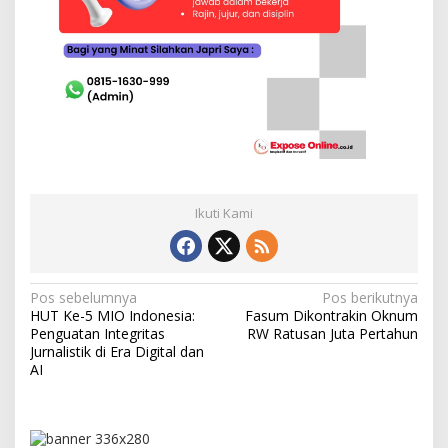
Ikuti Kami
N
Pos sebelumnya
Pos berikutnya
HUT Ke-5 MIO Indonesia:
Fasum Dikontrakin Oknum
a
Penguatan Integritas
RW Ratusan Juta Pertahun
v
Jurnalistik di Era Digital dan
AI
i
g
a