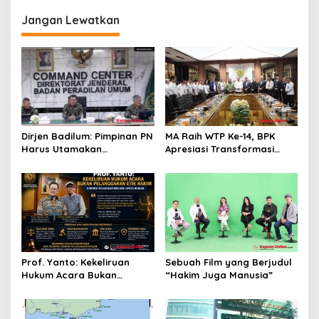
s
Jangan Lewatkan
i
p
o
s
Dirjen Badilum: Pimpinan PN
MA Raih WTP Ke-14, BPK
Harus Utamakan
Apresiasi Transformasi
Kepentingan Lembaga dari
Digital Peradilan
Pribadi
Prof. Yanto: Kekeliruan
Sebuah Film yang Berjudul
Hukum Acara Bukan
“Hakim Juga Manusia”
Pelanggaran Etik Hakim,
Koreksi Dilakukan Melalui
Upaya Hukum