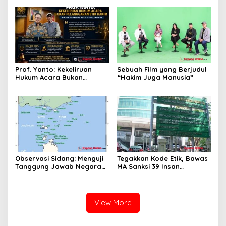
Pribadi
Prof. Yanto: Kekeliruan
Sebuah Film yang Berjudul
Hukum Acara Bukan
“Hakim Juga Manusia”
Pelanggaran Etik Hakim,
Koreksi Dilakukan Melalui
Upaya Hukum
Observasi Sidang: Menguji
Tegakkan Kode Etik, Bawas
Tanggung Jawab Negara
MA Sanksi 39 Insan
atas Iklim
Peradilan Pada Juli 2026
View More