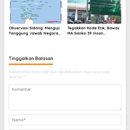
Observasi Sidang: Menguji
Tegakkan Kode Etik, Bawas
Tanggung Jawab Negara
MA Sanksi 39 Insan
atas Iklim
Peradilan Pada Juli 2026
Tinggalkan Balasan
Alamat email Anda tidak akan dipublikasikan.
Ruas yang wajib
ditandai
*