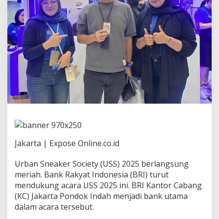
o
k
I
n
d
a
h
S
u
k
s
e
s
k
a
n
U
Jakarta | Expose Online.co.id
S
S
Urban Sneaker Society (USS) 2025 berlangsung
2
meriah. Bank Rakyat Indonesia (BRI) turut
0
mendukung acara USS 2025 ini. BRI Kantor Cabang
2
5
(KC) Jakarta Pondok Indah menjadi bank utama
dalam acara tersebut.