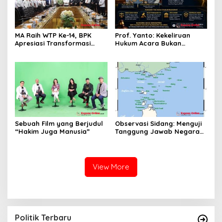
MA Raih WTP Ke-14, BPK
Prof. Yanto: Kekeliruan
Apresiasi Transformasi
Hukum Acara Bukan
Digital Peradilan
Pelanggaran Etik Hakim,
Koreksi Dilakukan Melalui
Upaya Hukum
Sebuah Film yang Berjudul
Observasi Sidang: Menguji
“Hakim Juga Manusia”
Tanggung Jawab Negara
atas Iklim
View More
Politik Terbaru