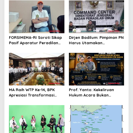
o
s
FORSIMEMA-RI Soroti Sikap
Dirjen Badilum: Pimpinan PN
Pasif Aparatur Peradilan
Harus Utamakan
Terhadap Media: Menutup
Kepentingan Lembaga dari
Diri Hanya Memperburuk
Pribadi
Citra Lembaga
MA Raih WTP Ke-14, BPK
Prof. Yanto: Kekeliruan
Apresiasi Transformasi
Hukum Acara Bukan
Digital Peradilan
Pelanggaran Etik Hakim,
Koreksi Dilakukan Melalui
Upaya Hukum