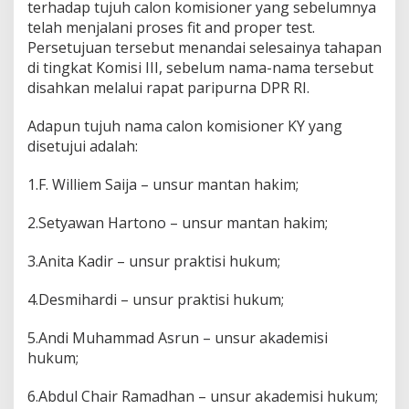
3
terhadap tujuh calon komisioner yang sebelumnya
0
telah menjalani proses fit and proper test.
,
Persetujuan tersebut menandai selesainya tahapan
2
di tingkat Komisi III, sebelum nama-nama tersebut
d
a
disahkan melalui rapat paripurna DPR RI.
r
i
Adapun tujuh nama calon komisioner KY yang
U
disetujui adalah:
n
s
1.F. Williem Saija – unsur mantan hakim;
u
r
H
2.Setyawan Hartono – unsur mantan hakim;
a
k
3.Anita Kadir – unsur praktisi hukum;
i
m
4.Desmihardi – unsur praktisi hukum;
5.Andi Muhammad Asrun – unsur akademisi
hukum;
6.Abdul Chair Ramadhan – unsur akademisi hukum;