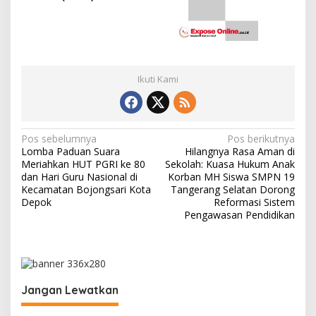
Ikuti Kami
N
Pos sebelumnya
Pos berikutnya
Lomba Paduan Suara
Hilangnya Rasa Aman di
a
Meriahkan HUT PGRI ke 80
Sekolah: Kuasa Hukum Anak
v
dan Hari Guru Nasional di
Korban MH Siswa SMPN 19
Kecamatan Bojongsari Kota
Tangerang Selatan Dorong
i
Depok
Reformasi Sistem
Pengawasan Pendidikan
g
a
s
i
Jangan Lewatkan
p