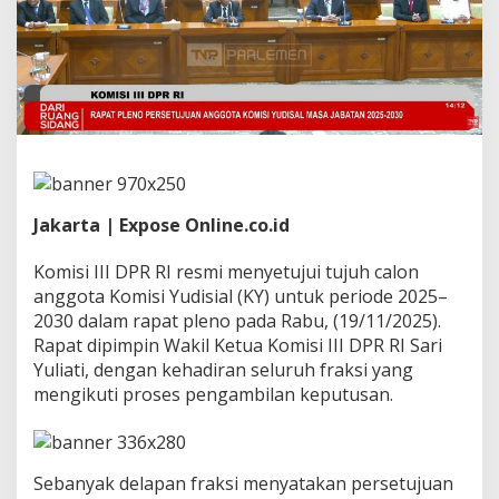
t
u
j
u
i
7
K
o
m
i
s
Jakarta | Expose Online.co.id
i
o
n
Komisi III DPR RI resmi menyetujui tujuh calon
e
anggota Komisi Yudisial (KY) untuk periode 2025–
r
2030 dalam rapat pleno pada Rabu, (19/11/2025).
K
Rapat dipimpin Wakil Ketua Komisi III DPR RI Sari
Y
2
Yuliati, dengan kehadiran seluruh fraksi yang
0
mengikuti proses pengambilan keputusan.
2
5
–
2
Sebanyak delapan fraksi menyatakan persetujuan
0