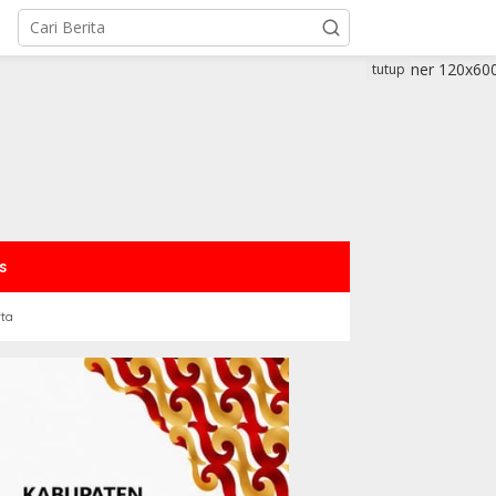
tutup
s
rta