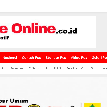
Nasional
Contoh Pos
Standar Pos
Video Pos
Galeri Po
ndra
Sepakbola
Daihatsu
Partai Politik
Sepakbola Kita
Banjir Jaka