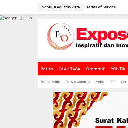
L
e
Sabtu, 8 Agustus 2026
Terms of Service
w
a
tutup
t
i
k
e
k
o
n
t
e
Berita
OLAHRAGA
Otomatif
POLITIK
n
Berita Politik
Persija Jakarta
Mobil
PPP
Geri