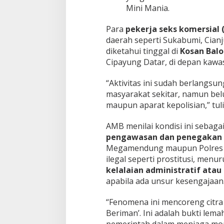
r
Mini Mania.
S
l
Para
pekerja seks komersial 
o
g
daerah seperti Sukabumi, Cian
a
diketahui tinggal di
Kosan Bal
n
Cipayung Datar, di depan kawa
“Aktivitas ini sudah berlangsun
masyarakat sekitar, namun bel
maupun aparat kepolisian,” tu
AMB menilai kondisi ini sebaga
pengawasan dan penegakan
Megamendung maupun Polres B
ilegal seperti prostitusi, men
kelalaian administratif at
apabila ada unsur kesengajaan
“Fenomena ini mencoreng citra
Beriman’. Ini adalah bukti lem
pemerintah dalam menjaga moral