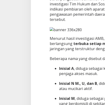
n
investigasi Tim Hukum dan So
"
indikasi pembiaran oleh apar
K
o
pengawasan pemerintah daerah t
t
tersebut.
a
B
e
r
Menurut hasil investigasi AMB, 
i
m
berlangsung
terbuka setiap
a
jaringan yang terstruktur deng
n
"
Beberapa nama yang disebut dal
B
u
Inisial A
, diduga sebagai
k
a
penjaga akses masuk.
n
S
Inisial N M., U, dan B
, di
e
atau mucikari aktif.
k
e
d
Inisial M
, diduga sebagai 
a
yang berdomisili di sekit