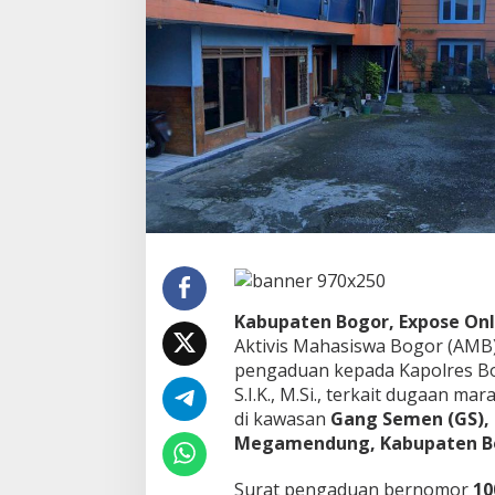
n
g
P
e
m
e
r
i
n
t
a
h
B
o
g
o
Kabupaten Bogor, Expose Onli
r
Aktivis Mahasiswa Bogor (AMB
B
pengaduan kepada Kapolres Bog
u
S.I.K., M.Si., terkait dugaan ma
k
di kawasan
Gang Semen (GS),
t
i
Megamendung, Kabupaten Bo
k
a
Surat pengaduan bernomor
10