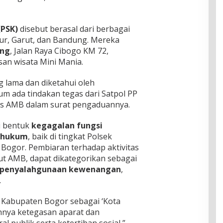
(PSK)
disebut berasal dari berbagai
jur, Garut, dan Bandung. Mereka
ong
, Jalan Raya Cibogo KM 72,
san wisata Mini Mania.
g lama dan diketahui oleh
um ada tindakan tegas dari Satpol PP
lis AMB dalam surat pengaduannya.
i bentuk
kegagalan fungsi
 hukum
, baik di tingkat Polsek
ogor. Pembiaran terhadap aktivitas
urut AMB, dapat dikategorikan sebagai
au penyalahgunaan kewenangan
,
.
 Kabupaten Bogor sebagai ‘Kota
ahnya ketegasan aparat dan
 publik serta ketertiban sosial,”