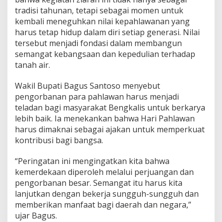
n
tradisi tahunan, tetapi sebagai momen untuk
k
kembali meneguhkan nilai kepahlawanan yang
e
p
harus tetap hidup dalam diri setiap generasi. Nilai
a
tersebut menjadi fondasi dalam membangun
d
semangat kebangsaan dan kepedulian terhadap
a
tanah air.
P
e
j
Wakil Bupati Bagus Santoso menyebut
u
pengorbanan para pahlawan harus menjadi
a
teladan bagi masyarakat Bengkalis untuk berkarya
n
lebih baik. Ia menekankan bahwa Hari Pahlawan
g
harus dimaknai sebagai ajakan untuk memperkuat
kontribusi bagi bangsa.
“Peringatan ini mengingatkan kita bahwa
kemerdekaan diperoleh melalui perjuangan dan
pengorbanan besar. Semangat itu harus kita
lanjutkan dengan bekerja sungguh-sungguh dan
memberikan manfaat bagi daerah dan negara,”
ujar Bagus.