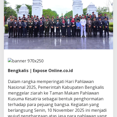
P
a
h
l
a
w
a
n
L
e
w
a
t
Z
i
Bengkalis | Expose Online.co.id
a
r
a
Dalam rangka memperingati Hari Pahlawan
h
Nasional 2025, Pemerintah Kabupaten Bengkalis
,
menggelar ziarah ke Taman Makam Pahlawan
P
Kusuma Kesatria sebagai bentuk penghormatan
e
m
terhadap para pejuang bangsa. Kegiatan yang
k
berlangsung Senin, 10 November 2025 ini menjadi
a
wujud penghargaan atas jasa para pahlawan yang