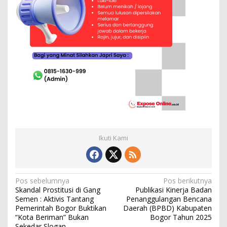
Ikuti Kami
N
Pos sebelumnya
Pos berikutnya
Skandal Prostitusi di Gang
Publikasi Kinerja Badan
a
Semen : Aktivis Tantang
Penanggulangan Bencana
v
Pemerintah Bogor Buktikan
Daerah (BPBD) Kabupaten
“Kota Beriman” Bukan
Bogor Tahun 2025
i
Sekedar Slogan