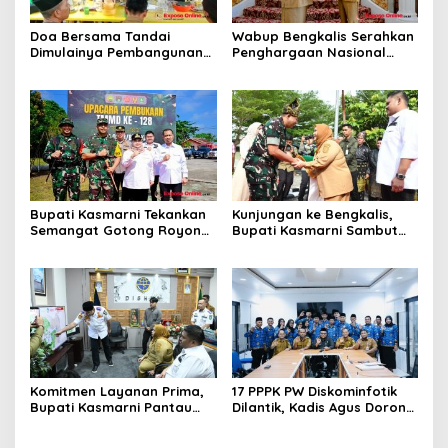
Doa Bersama Tandai
Wabup Bengkalis Serahkan
Dimulainya Pembangunan
Penghargaan Nasional
Jembatan Merah Putih
kepada Bupati di Wisma Sri
Presisi di Dusun Sungai
Mahkota
Raya
Bupati Kasmarni Tekankan
Kunjungan ke Bengkalis,
Semangat Gotong Royong
Bupati Kasmarni Sambut
saat Membuka TMMD ke-
Kedatangan Danrem 031
128 di Pinggir
Wira Bima di Makodim
Komitmen Layanan Prima,
17 PPPK PW Diskominfotik
Bupati Kasmarni Pantau
Dilantik, Kadis Agus Dorong
Langsung Inovasi Dishub
Profesionalisme dan
dan Kunjungi Armada Baru
Tanggung Jawab