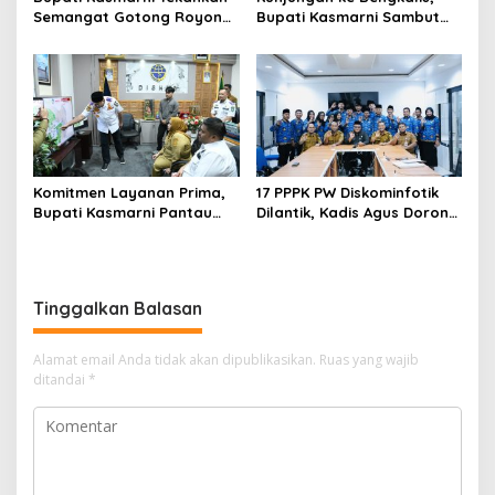
Semangat Gotong Royong
Bupati Kasmarni Sambut
saat Membuka TMMD ke-
Kedatangan Danrem 031
128 di Pinggir
Wira Bima di Makodim
Komitmen Layanan Prima,
17 PPPK PW Diskominfotik
Bupati Kasmarni Pantau
Dilantik, Kadis Agus Dorong
Langsung Inovasi Dishub
Profesionalisme dan
dan Kunjungi Armada Baru
Tanggung Jawab
Tinggalkan Balasan
Alamat email Anda tidak akan dipublikasikan.
Ruas yang wajib
ditandai
*