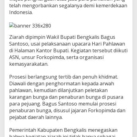
b
telah mengorbankan segalanya demi kemerdekaan
B
Indonesia.
e
n
g
k
a
Ziarah dipimpin Wakil Bupati Bengkalis Bagus
l
Santoso, usai pelaksanaan upacara Hari Pahlawan
i
di Halaman Kantor Bupati. Kegiatan tersebut diikuti
s
B
ASN, unsur Forkopimda, serta organisasi
e
kemasyarakatan.
r
i
Prosesi berlangsung tertib dan penuh khidmat.
P
Diawali dengan penghormatan kepada arwah
e
n
pahlawan, kemudian dilanjutkan peletakan
g
karangan bunga dan penaburan bunga di pusara
h
para pejuang. Bagus Santoso memulai prosesi
o
penaburan bunga, disusul jajaran Forkopimda dan
r
pejabat daerah lainnya.
m
a
t
Pemerintah Kabupaten Bengkalis menegaskan
a
bahwa kegiatan ziarah ini tidak hanya sebagai