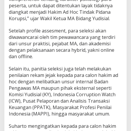
k
peserta, untuk dapat ditentukan layak tidaknya
i
diangkat menjadi Hakim Ad Hoc Tindak Pidana
m
A
Korupsi,” ujar Wakil Ketua MA Bidang Yudisial.
d
H
Setelah profile assesment, para seleksi akan
o
diwawancarai oleh tim pewawancara yang terdiri
c
dari unsur praktisi, pejabat MA, dan akademisi
T
i
dengan pelaksanaan secara hybrid, yakni online
p
dan offline.
i
k
Selain itu, panitia seleksi juga telah melakukan
o
penilaian rekam jejak kepada para calon hakim ad
r
T
hoc dengan melibatkan unsur internal Badan
a
Pengawas MA maupun pihak eksternal seperti
h
Komisi Yudisial (KY), Indonesia Corruption Watch
a
(ICW), Pusat Pelaporan dan Analisis Transaksi
p
Keuangan (PPATK), Masyarakat Profesi Penilai
X
X
Indonesia (MAPPI), hingga masyarakat umum.
I
I
Suharto mengingatkan kepada para calon hakim
I