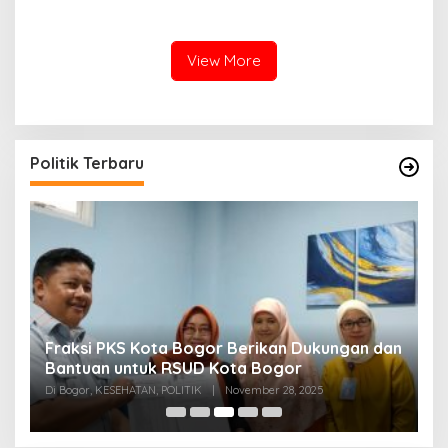
atas Iklim
Peradilan Pada Juli 2026
View More
Politik Terbaru
Fraksi PKS Kota Bogor Berikan Dukungan dan
K
k
Bantuan untuk RSUD Kota Bogor
R
Di Bogor, KESEHATAN, POLITIK
|
November 28, 2025
Di