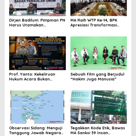
Dirjen Badilum: Pimpinan PN
MA Raih WTP Ke-14, BPK
Harus Utamakan
Apresiasi Transformasi
Kepentingan Lembaga dari
Digital Peradilan
Pribadi
Prof. Yanto: Kekeliruan
Sebuah Film yang Berjudul
Hukum Acara Bukan
“Hakim Juga Manusia”
Pelanggaran Etik Hakim,
Koreksi Dilakukan Melalui
Upaya Hukum
Observasi Sidang: Menguji
Tegakkan Kode Etik, Bawas
Tanggung Jawab Negara
MA Sanksi 39 Insan