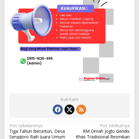
Ikuti Kami
N
Pos sebelumnya
Pos berikutnya
Tiga Tahun Beruntun, Desa
RM Omah Joglo Gendis
a
Senggoro Raih Juara Umum
Khas Tradisional Resmikan