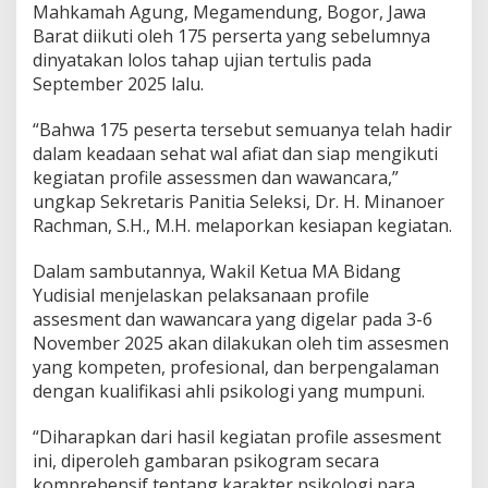
a
Mahkamah Agung, Megamendung, Bogor, Jawa
n
Barat diikuti oleh 175 perserta yang sebelumnya
W
dinyatakan lolos tahap ujian tertulis pada
a
September 2025 lalu.
w
a
n
“Bahwa 175 peserta tersebut semuanya telah hadir
c
dalam keadaan sehat wal afiat dan siap mengikuti
a
kegiatan profile assessmen dan wawancara,”
r
ungkap Sekretaris Panitia Seleksi, Dr. H. Minanoer
a
S
Rachman, S.H., M.H. melaporkan kesiapan kegiatan.
e
l
Dalam sambutannya, Wakil Ketua MA Bidang
e
Yudisial menjelaskan pelaksanaan profile
k
assesment dan wawancara yang digelar pada 3-6
s
i
November 2025 akan dilakukan oleh tim assesmen
C
yang kompeten, profesional, dan berpengalaman
a
dengan kualifikasi ahli psikologi yang mumpuni.
l
o
“Diharapkan dari hasil kegiatan profile assesment
n
H
ini, diperoleh gambaran psikogram secara
a
komprehensif tentang karakter psikologi para