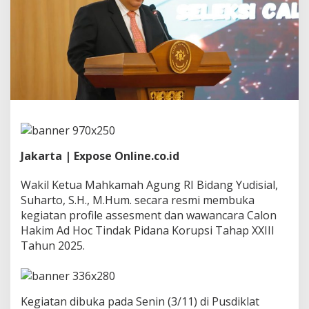
d
a
n
g
Y
u
d
i
s
i
a
l
B
Jakarta | Expose Online.co.id
u
k
Wakil Ketua Mahkamah Agung RI Bidang Yudisial,
a
Suharto, S.H., M.Hum. secara resmi membuka
A
s
kegiatan profile assesment dan wawancara Calon
s
Hakim Ad Hoc Tindak Pidana Korupsi Tahap XXIII
e
Tahun 2025.
s
m
e
n
d
Kegiatan dibuka pada Senin (3/11) di Pusdiklat