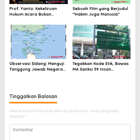
Prof. Yanto: Kekeliruan
Sebuah Film yang Berjudul
Hukum Acara Bukan
“Hakim Juga Manusia”
Pelanggaran Etik Hakim,
Koreksi Dilakukan Melalui
Upaya Hukum
Observasi Sidang: Menguji
Tegakkan Kode Etik, Bawas
Tanggung Jawab Negara
MA Sanksi 39 Insan
atas Iklim
Peradilan Pada Juli 2026
Tinggalkan Balasan
Alamat email Anda tidak akan dipublikasikan.
Ruas yang wajib
ditandai
*