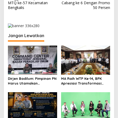
v
MTQ ke-57 Kecamatan
Cabang ke 6 Dengan Promo
Bengkalis
50 Persen
i
g
a
s
Jangan Lewatkan
i
p
o
s
Dirjen Badilum: Pimpinan PN
MA Raih WTP Ke-14, BPK
Harus Utamakan
Apresiasi Transformasi
Kepentingan Lembaga dari
Digital Peradilan
Pribadi