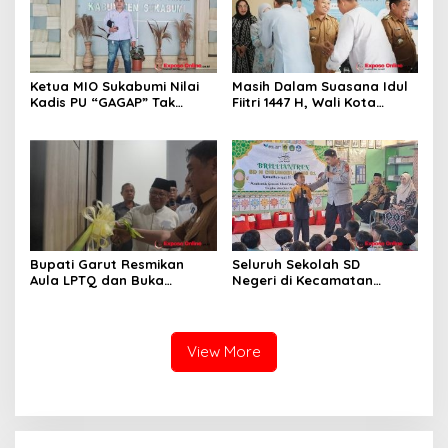
Ketua MIO Sukabumi Nilai
Masih Dalam Suasana Idul
Kadis PU “GAGAP” Tak
Fiitri 1447 H, Wali Kota
Paham Pekerjaan
Depok Hadiri Halal Bi Halal
Sekaligus Tinjau Gedung
Baru Kelurahan Duren
Seribu
Bupati Garut Resmikan
Seluruh Sekolah SD
Aula LPTQ dan Buka
Negeri di Kecamatan
Pembinaan Tahap I Kafilah
Cibungbulang Gelar
MTQ Jabar 2026
Briliantren Ramadan 2026,
Tanamkan Nilai Keimanan
dan Karakter Siswa
View More