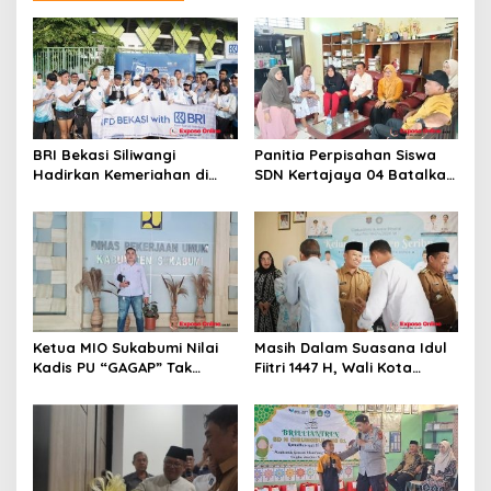
i
p
o
s
BRI Bekasi Siliwangi
Panitia Perpisahan Siswa
Hadirkan Kemeriahan di
SDN Kertajaya 04 Batalkan
CFD Bareng BRImo
Kegiatan Samenan
Ketua MIO Sukabumi Nilai
Masih Dalam Suasana Idul
Kadis PU “GAGAP” Tak
Fiitri 1447 H, Wali Kota
Paham Pekerjaan
Depok Hadiri Halal Bi Halal
Sekaligus Tinjau Gedung
Baru Kelurahan Duren
Seribu