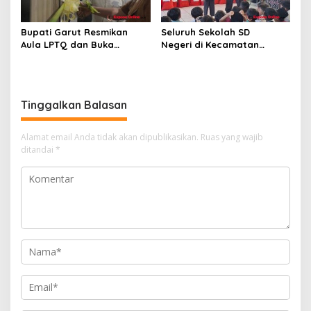
Bupati Garut Resmikan
Seluruh Sekolah SD
Aula LPTQ dan Buka
Negeri di Kecamatan
Pembinaan Tahap I Kafilah
Cibungbulang Gelar
MTQ Jabar 2026
Briliantren Ramadan 2026,
Tanamkan Nilai Keimanan
dan Karakter Siswa
Tinggalkan Balasan
Alamat email Anda tidak akan dipublikasikan.
Ruas yang wajib
ditandai
*