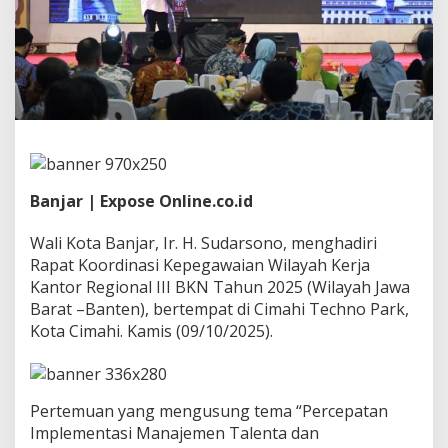
n
g
h
a
d
i
r
i
R
a
p
Banjar | Expose Online.co.id
a
t
K
Wali Kota Banjar, Ir. H. Sudarsono, menghadiri
o
Rapat Koordinasi Kepegawaian Wilayah Kerja
o
Kantor Regional III BKN Tahun 2025 (Wilayah Jawa
r
Barat –Banten), bertempat di Cimahi Techno Park,
d
i
Kota Cimahi. Kamis (09/10/2025).
n
a
s
i
Pertemuan yang mengusung tema “Percepatan
K
Implementasi Manajemen Talenta dan
e