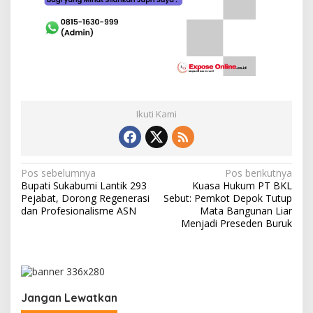
Ikuti Kami
N
Pos sebelumnya
Pos berikutnya
Bupati Sukabumi Lantik 293
Kuasa Hukum PT BKL
a
Pejabat, Dorong Regenerasi
Sebut: Pemkot Depok Tutup
v
dan Profesionalisme ASN
Mata Bangunan Liar
Menjadi Preseden Buruk
i
g
a
s
Jangan Lewatkan