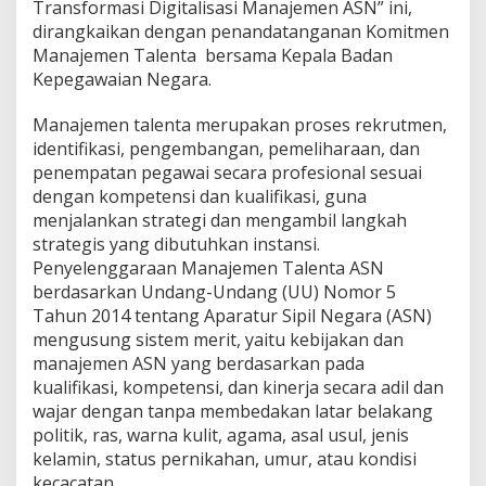
p
Transformasi Digitalisasi Manajemen ASN” ini,
e
dirangkaikan dengan penandatanganan Komitmen
g
Manajemen Talenta bersama Kepala Badan
a
Kepegawaian Negara.
w
a
i
Manajemen talenta merupakan proses rekrutmen,
a
identifikasi, pengembangan, pemeliharaan, dan
n
penempatan pegawai secara profesional sesuai
W
dengan kompetensi dan kualifikasi, guna
i
menjalankan strategi dan mengambil langkah
l
a
strategis yang dibutuhkan instansi.
y
Penyelenggaraan Manajemen Talenta ASN
a
berdasarkan Undang-Undang (UU) Nomor 5
h
Tahun 2014 tentang Aparatur Sipil Negara (ASN)
K
e
mengusung sistem merit, yaitu kebijakan dan
r
manajemen ASN yang berdasarkan pada
j
kualifikasi, kompetensi, dan kinerja secara adil dan
a
wajar dengan tanpa membedakan latar belakang
K
politik, ras, warna kulit, agama, asal usul, jenis
a
n
kelamin, status pernikahan, umur, atau kondisi
t
kecacatan.