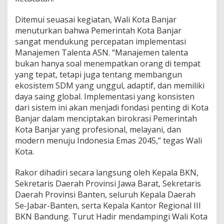
o
r
Ditemui seuasai kegiatan, Wali Kota Banjar
R
menuturkan bahwa Pemerintah Kota Banjar
e
g
sangat mendukung percepatan implementasi
i
Manajemen Talenta ASN. “Manajemen talenta
o
bukan hanya soal menempatkan orang di tempat
n
yang tepat, tetapi juga tentang membangun
a
l
ekosistem SDM yang unggul, adaptif, dan memiliki
I
daya saing global. Implementasi yang konsisten
I
dari sistem ini akan menjadi fondasi penting di Kota
I
Banjar dalam menciptakan birokrasi Pemerintah
B
Kota Banjar yang profesional, melayani, dan
K
N
modern menuju Indonesia Emas 2045,” tegas Wali
T
Kota.
a
h
Rakor dihadiri secara langsung oleh Kepala BKN,
u
Sekretaris Daerah Provinsi Jawa Barat, Sekretaris
n
2
Daerah Provinsi Banten, seluruh Kepala Daerah
0
Se-Jabar-Banten, serta Kepala Kantor Regional III
2
BKN Bandung. Turut Hadir mendampingi Wali Kota
5