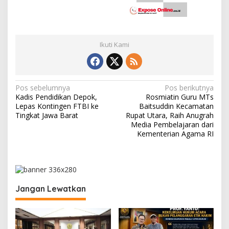
Ikuti Kami
N
Pos sebelumnya
Pos berikutnya
Kadis Pendidikan Depok,
Rosmiatin Guru MTs
a
Lepas Kontingen FTBI ke
Baitsuddin Kecamatan
v
Tingkat Jawa Barat
Rupat Utara, Raih Anugrah
Media Pembelajaran dari
i
Kementerian Agama RI
g
a
s
i
Jangan Lewatkan
p
o