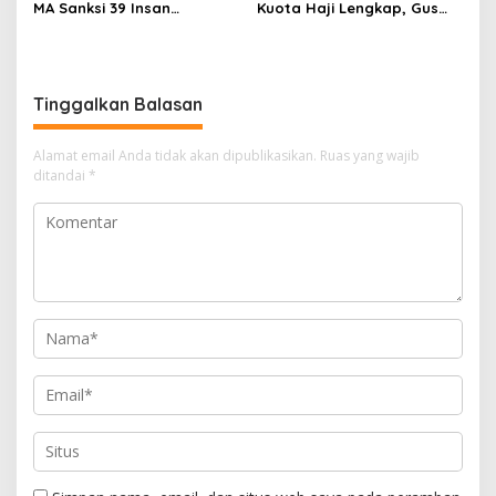
MA Sanksi 39 Insan
Kuota Haji Lengkap, Gus
Peradilan Pada Juli 2026
Yaqut Segera Jalani
Persidangan
Tinggalkan Balasan
Alamat email Anda tidak akan dipublikasikan.
Ruas yang wajib
ditandai
*