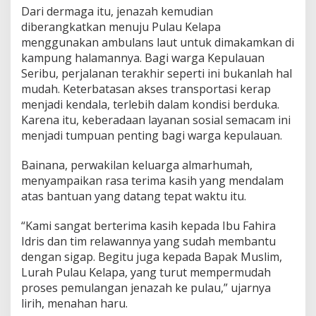
P
‎Dari dermaga itu, jenazah kemudian
u
diberangkatkan menuju Pulau Kelapa
l
menggunakan ambulans laut untuk dimakamkan di
a
u
kampung halamannya. Bagi warga Kepulauan
K
Seribu, perjalanan terakhir seperti ini bukanlah hal
e
mudah. Keterbatasan akses transportasi kerap
l
menjadi kendala, terlebih dalam kondisi berduka.
a
p
Karena itu, keberadaan layanan sosial semacam ini
a
menjadi tumpuan penting bagi warga kepulauan.
‎Bainana, perwakilan keluarga almarhumah,
menyampaikan rasa terima kasih yang mendalam
atas bantuan yang datang tepat waktu itu.
“Kami sangat berterima kasih kepada Ibu Fahira
Idris dan tim relawannya yang sudah membantu
dengan sigap. Begitu juga kepada Bapak Muslim,
Lurah Pulau Kelapa, yang turut mempermudah
proses pemulangan jenazah ke pulau,” ujarnya
lirih, menahan haru.