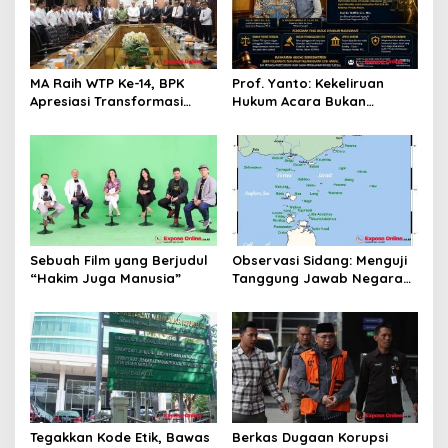
s
MA Raih WTP Ke-14, BPK
Prof. Yanto: Kekeliruan
Apresiasi Transformasi
Hukum Acara Bukan
Digital Peradilan
Pelanggaran Etik Hakim,
Koreksi Dilakukan Melalui
Upaya Hukum
Sebuah Film yang Berjudul
Observasi Sidang: Menguji
“Hakim Juga Manusia”
Tanggung Jawab Negara
atas Iklim
Tegakkan Kode Etik, Bawas
Berkas Dugaan Korupsi