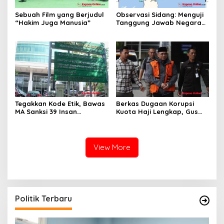
Sebuah Film yang Berjudul
Observasi Sidang: Menguji
“Hakim Juga Manusia”
Tanggung Jawab Negara
atas Iklim
Tegakkan Kode Etik, Bawas
Berkas Dugaan Korupsi
MA Sanksi 39 Insan
Kuota Haji Lengkap, Gus
Peradilan Pada Juli 2026
Yaqut Segera Jalani
Persidangan
View More
Politik Terbaru