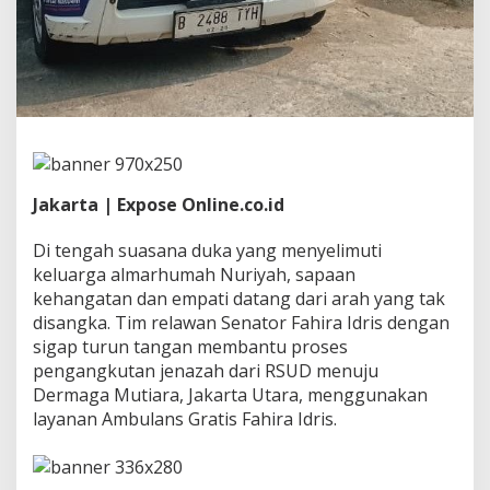
k
,
A
n
t
a
r
J
e
n
a
Jakarta | Expose Online.co.id
z
a
Di tengah suasana duka yang menyelimuti
h
keluarga almarhumah Nuriyah, sapaan
W
kehangatan dan empati datang dari arah yang tak
a
r
disangka. Tim relawan Senator Fahira Idris dengan
g
sigap turun tangan membantu proses
a
pengangkutan jenazah dari RSUD menuju
H
Dermaga Mutiara, Jakarta Utara, menggunakan
i
layanan Ambulans Gratis Fahira Idris.
n
g
g
a