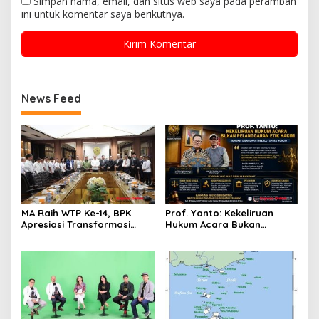
Simpan nama, email, dan situs web saya pada peramban
ini untuk komentar saya berikutnya.
News Feed
MA Raih WTP Ke-14, BPK
Prof. Yanto: Kekeliruan
Apresiasi Transformasi
Hukum Acara Bukan
Digital Peradilan
Pelanggaran Etik Hakim,
Koreksi Dilakukan Melalui
Upaya Hukum