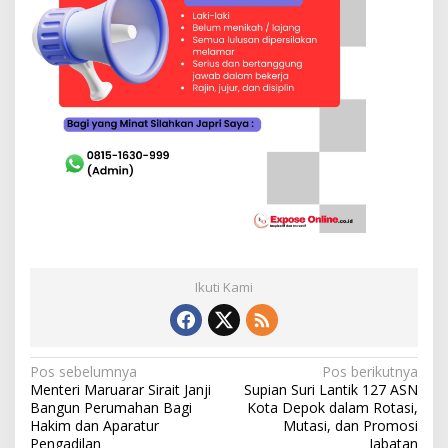
Ikuti Kami
N
Pos sebelumnya
Pos berikutnya
Menteri Maruarar Sirait Janji
Supian Suri Lantik 127 ASN
a
Bangun Perumahan Bagi
Kota Depok dalam Rotasi,
v
Hakim dan Aparatur
Mutasi, dan Promosi
Pengadilan
Jabatan