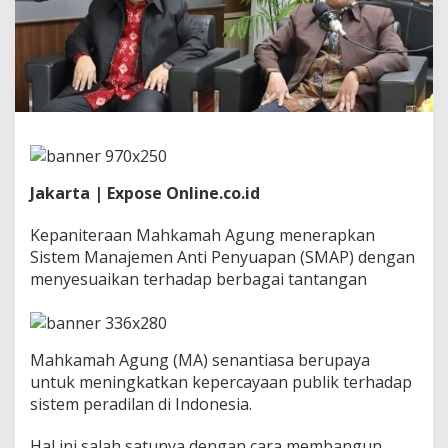
r
j
a
y
a
n
g
B
e
r
i
Jakarta | Expose Online.co.id
n
t
Kepaniteraan Mahkamah Agung menerapkan
e
g
Sistem Manajemen Anti Penyuapan (SMAP) dengan
r
menyesuaikan terhadap berbagai tantangan
i
t
a
s
Mahkamah Agung (MA) senantiasa berupaya
,
untuk meningkatkan kepercayaan publik terhadap
I
n
sistem peradilan di Indonesia.
i
L
Hal ini salah satunya dengan cara membangun