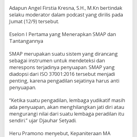
a
Adapun Angel Firstia Kresna, S.H., M.Kn bertindak
n
S
selaku moderator dalam podcast yang dirilis pada
i
Jumat (12/9) tersebut.
s
t
Eselon I Pertama yang Menerapkan SMAP dan
e
Tantangannya
m
M
a
SMAP merupakan suatu sistem yang dirancang
n
sebagai instrumen untuk mendeteksi dan
a
merespons terjadinya penyuapan. SMAP yang
j
diadopsi dari ISO 37001:2016 tersebut menjadi
e
m
penting, karena pengadilan sejatinya harus anti
e
penyuapan.
n
A
“Ketika suatu pengadilan, lembaga yudikatif masih
n
ada penyuapan, akan menghilangkan jati diri atau
t
i
mengurangi nilai dari suatu lembaga peradilan itu
P
sendiri.” ujar Djauhar Setyadi.
e
n
Heru Pramono menyebut, Kepaniteraan MA
y