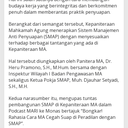
a
budaya kerja yang berintegritas dan berkomitmen
n
penuh dalam memberantas praktik penyuapan.
g
k
a
Berangkat dari semangat tersebut, Kepaniteraan
h
Mahkamah Agung menerapkan Sistem Manajemen
M
Anti Penyuapan (SMAP) dengan menyesuaikan
a
terhadap berbagai tantangan yang ada di
h
k
Kepaniteraan MA.
a
m
Hal tersebut diungkapkan oleh Panitera MA, Dr.
a
Heru Pramono, S.H., M.Hum. bersama dengan
h
Inspektur Wilayah I Badan Pengawasan MA
A
g
sekaligus Ketua Pokja SMAP, Muh. Djauhar Setyadi,
u
S.H., M.H.
n
g
Kedua narasumber itu, mengupas tuntas
T
pembangunan SMAP di Kepaniteraan MA dalam
e
r
Podcast MARI ke Monas bertajuk “Bongkar!
a
Rahasia Cara MA Cegah Suap di Peradilan dengan
p
SMAP”.
k