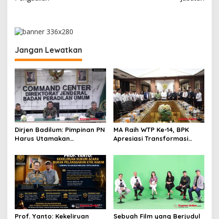
i
g
a
s
Jangan Lewatkan
i
p
o
s
Dirjen Badilum: Pimpinan PN
MA Raih WTP Ke-14, BPK
Harus Utamakan
Apresiasi Transformasi
Kepentingan Lembaga dari
Digital Peradilan
Pribadi
Prof. Yanto: Kekeliruan
Sebuah Film yang Berjudul