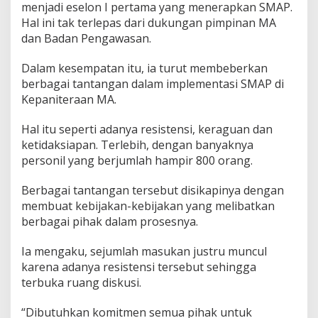
menjadi eselon I pertama yang menerapkan SMAP.
u
a
Hal ini tak terlepas dari dukungan pimpinan MA
p
dan Badan Pengawasan.
a
n
Dalam kesempatan itu, ia turut membeberkan
(
berbagai tantangan dalam implementasi SMAP di
S
M
Kepaniteraan MA.
A
P
Hal itu seperti adanya resistensi, keraguan dan
)
ketidaksiapan. Terlebih, dengan banyaknya
personil yang berjumlah hampir 800 orang.
Berbagai tantangan tersebut disikapinya dengan
membuat kebijakan-kebijakan yang melibatkan
berbagai pihak dalam prosesnya.
Ia mengaku, sejumlah masukan justru muncul
karena adanya resistensi tersebut sehingga
terbuka ruang diskusi.
“Dibutuhkan komitmen semua pihak untuk