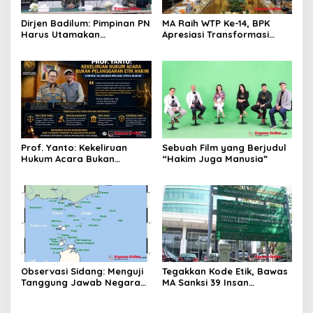
Dirjen Badilum: Pimpinan PN
MA Raih WTP Ke-14, BPK
Harus Utamakan
Apresiasi Transformasi
Kepentingan Lembaga dari
Digital Peradilan
Pribadi
Prof. Yanto: Kekeliruan
Sebuah Film yang Berjudul
Hukum Acara Bukan
“Hakim Juga Manusia”
Pelanggaran Etik Hakim,
Koreksi Dilakukan Melalui
Upaya Hukum
Observasi Sidang: Menguji
Tegakkan Kode Etik, Bawas
Tanggung Jawab Negara
MA Sanksi 39 Insan
atas Iklim
Peradilan Pada Juli 2026