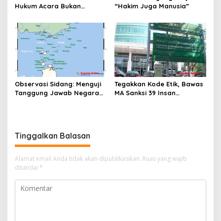
Hukum Acara Bukan
“Hakim Juga Manusia”
Pelanggaran Etik Hakim,
Koreksi Dilakukan Melalui
Upaya Hukum
Observasi Sidang: Menguji
Tegakkan Kode Etik, Bawas
Tanggung Jawab Negara
MA Sanksi 39 Insan
atas Iklim
Peradilan Pada Juli 2026
Tinggalkan Balasan
Alamat email Anda tidak akan dipublikasikan.
Ruas yang wajib
ditandai
*