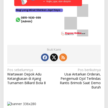
Ikuti Kami
N
Pos sebelumnya
Pos berikutnya
Wartawan Depok Adu
Usai Antarkan Orderan,
a
Ketangkasan di Ajang
Pengemudi Ojol Terlindas
v
Turnamen Billiard Bola 8
Rantis Brimob Saat Demo
Buruh
i
g
a