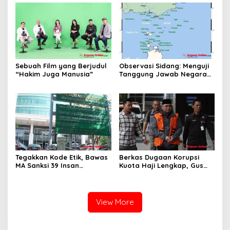
Upaya Hukum
Sebuah Film yang Berjudul
Observasi Sidang: Menguji
“Hakim Juga Manusia”
Tanggung Jawab Negara
atas Iklim
Tegakkan Kode Etik, Bawas
Berkas Dugaan Korupsi
MA Sanksi 39 Insan
Kuota Haji Lengkap, Gus
Peradilan Pada Juli 2026
Yaqut Segera Jalani
Persidangan
View More