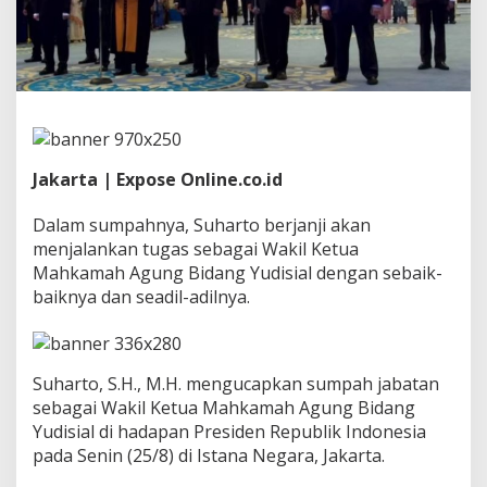
o
R
e
s
m
i
M
e
n
Jakarta | Expose Online.co.id
j
a
b
Dalam sumpahnya, Suharto berjanji akan
a
menjalankan tugas sebagai Wakil Ketua
t
Mahkamah Agung Bidang Yudisial dengan sebaik-
W
baiknya dan seadil-adilnya.
a
k
i
l
K
Suharto, S.H., M.H. mengucapkan sumpah jabatan
e
sebagai Wakil Ketua Mahkamah Agung Bidang
t
Yudisial di hadapan Presiden Republik Indonesia
u
a
pada Senin (25/8) di Istana Negara, Jakarta.
M