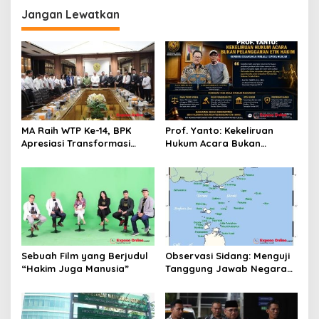
s
Jangan Lewatkan
i
p
o
s
MA Raih WTP Ke-14, BPK
Prof. Yanto: Kekeliruan
Apresiasi Transformasi
Hukum Acara Bukan
Digital Peradilan
Pelanggaran Etik Hakim,
Koreksi Dilakukan Melalui
Upaya Hukum
Sebuah Film yang Berjudul
Observasi Sidang: Menguji
“Hakim Juga Manusia”
Tanggung Jawab Negara
atas Iklim