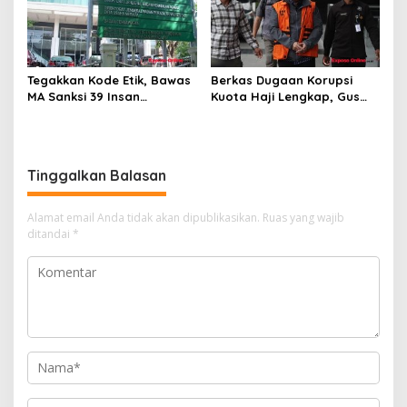
Tegakkan Kode Etik, Bawas
Berkas Dugaan Korupsi
MA Sanksi 39 Insan
Kuota Haji Lengkap, Gus
Peradilan Pada Juli 2026
Yaqut Segera Jalani
Persidangan
Tinggalkan Balasan
Alamat email Anda tidak akan dipublikasikan.
Ruas yang wajib
ditandai
*