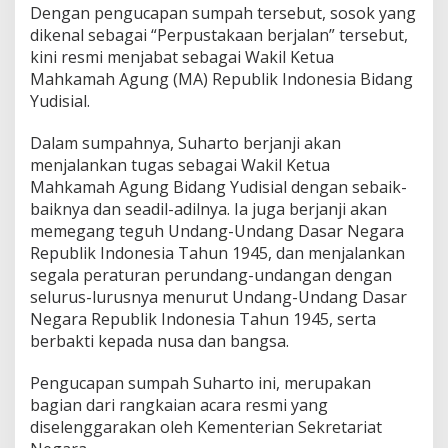
a
Dengan pengucapan sumpah tersebut, sosok yang
h
dikenal sebagai “Perpustakaan berjalan” tersebut,
k
kini resmi menjabat sebagai Wakil Ketua
a
m
Mahkamah Agung (MA) Republik Indonesia Bidang
a
Yudisial.
h
A
Dalam sumpahnya, Suharto berjanji akan
g
menjalankan tugas sebagai Wakil Ketua
u
n
Mahkamah Agung Bidang Yudisial dengan sebaik-
g
baiknya dan seadil-adilnya. Ia juga berjanji akan
B
memegang teguh Undang-Undang Dasar Negara
i
Republik Indonesia Tahun 1945, dan menjalankan
d
segala peraturan perundang-undangan dengan
a
n
selurus-lurusnya menurut Undang-Undang Dasar
g
Negara Republik Indonesia Tahun 1945, serta
Y
berbakti kepada nusa dan bangsa.
u
d
Pengucapan sumpah Suharto ini, merupakan
i
s
bagian dari rangkaian acara resmi yang
i
diselenggarakan oleh Kementerian Sekretariat
a