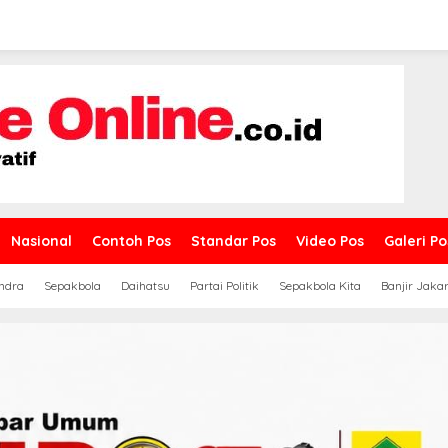
Nasional
Contoh Pos
Standar Pos
Video Pos
Galeri Po
ndra
Sepakbola
Daihatsu
Partai Politik
Sepakbola Kita
Banjir Jaka