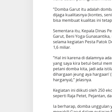
‎‎”Domba Garut itu adalah domb
dijaga kualitasnya (kontes, se
bisa membuat kualitas ini tetap
‎‎Sementara itu, Kepala Dinas 
Garut, Beni Yoga Gunasantika
selama kegiatan Pesta Patok D
1,6 miliar.
‎‎”Hal ini karena di dalamnya a
yang saya kira betul-betul mem
petani domba kita, jadi ada ist
dihargaan jeung aya hargaan’
harganya),” jelasnya.
‎‎Kegiatan ini diikuti oleh 250 
seperti Raja Petet, Pejantan, 
‎‎Ia berharap, domba unggulan y
mewakili Garut dalam putaran f