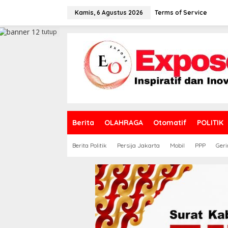
L
e
Kamis, 6 Agustus 2026
Terms of Service
w
a
tutup
t
i
k
e
k
o
n
t
e
Berita
OLAHRAGA
Otomatif
POLITIK
n
Berita Politik
Persija Jakarta
Mobil
PPP
Geri