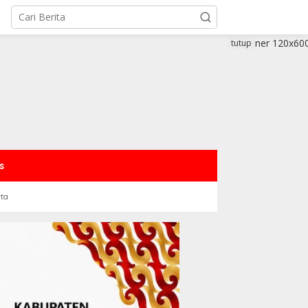
tutup
s
rta