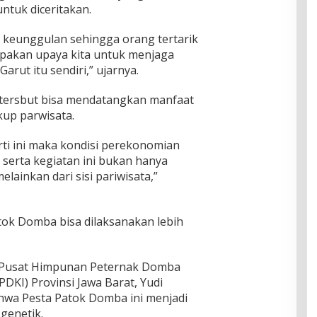
ntuk diceritakan.
ki keunggulan sehingga orang tertarik
upakan upaya kita untuk menjaga
rut itu sendiri,” ujarnya.
 tersbut bisa mendatangkan manfaat
kup parwisata.
erti ini maka kondisi perekonomian
 serta kegiatan ini bukan hanya
lainkan dari sisi pariwisata,”
atok Domba bisa dilaksanakan lebih
 Pusat Himpunan Peternak Domba
DKI) Provinsi Jawa Barat, Yudi
hwa Pesta Patok Domba ini menjadi
genetik.