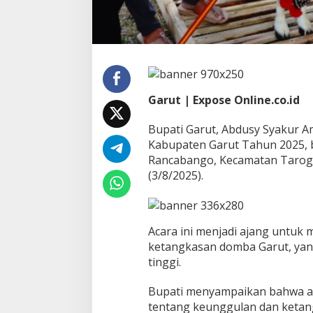
e
s
t
a
P
a
t
Garut | Expose Online.co.id
o
k
D
Bupati Garut, Abdusy Syakur A
o
Kabupaten Garut Tahun 2025, 
m
Rancabango, Kecamatan Tarogo
b
(3/8/2025).
a
‎‎Acara ini menjadi ajang unt
ketangkasan domba Garut, yang
tinggi.
‎‎Bupati menyampaikan bahwa ac
tentang keunggulan dan keta