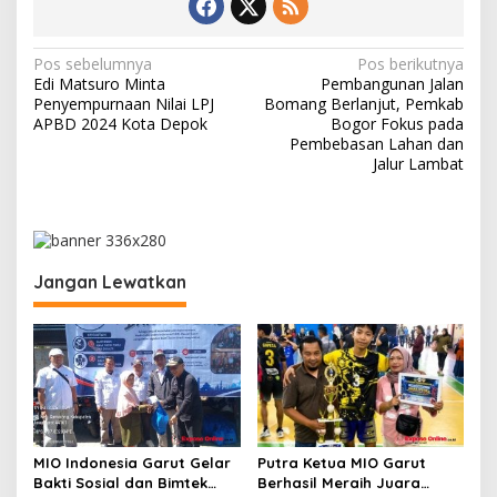
N
Pos sebelumnya
Pos berikutnya
Edi Matsuro Minta
Pembangunan Jalan
a
Penyempurnaan Nilai LPJ
Bomang Berlanjut, Pemkab
v
APBD 2024 Kota Depok
Bogor Fokus pada
Pembebasan Lahan dan
i
Jalur Lambat
g
a
s
i
Jangan Lewatkan
p
o
s
MIO Indonesia Garut Gelar
Putra Ketua MIO Garut
Bakti Sosial dan Bimtek
Berhasil Meraih Juara