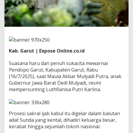
G
u
b
e
r
n
u
r
D
e
Kab. Garut | Expose Online.co.id
d
i
Suasana haru dan penuh sukacita mewarnai
M
Pendopo Garut, Kabupaten Garut, Rabu
u
(16/7/2025), saat Maula Akbar Mulyadi Putra, anak
l
y
Gubernur Jawa Barat Dedi Mulyadi, resmi
a
mempersunting Luthfianisa Putri Karlina.
d
i
Prosesi sakral ijab kabul itu digelar dalam balutan
adat Sunda yang kental, dihadiri keluarga besar,
kerabat hingga sejumlah tokoh nasional.