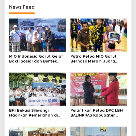
News Feed
MIO Indonesia Garut Gelar
Putra Ketua MIO Garut
Bakti Sosial dan Bimtek
Berhasil Meraih Juara
Jurnalistik di Samarang,
Turnamen Bola Voli Antar
Wujud Nyata Kepedulian
Desa
BRI Bekasi Siliwangi
Pelantikan Ketua DPC LBH
Hadirkan Kemeriahan di
BALINKRAS Kabupaten
CFD Bareng BRImo
Garut Dini Agustini, S.H.,S.Ip
Berjalan Lancar