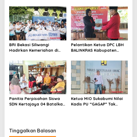
Jurnalistik di Samarang,
Turnamen Bola Voli Antar
Wujud Nyata Kepedulian
Desa
BRI Bekasi Siliwangi
Pelantikan Ketua DPC LBH
Hadirkan Kemeriahan di
BALINKRAS Kabupaten
CFD Bareng BRImo
Garut Dini Agustini, S.H.,S.Ip
Berjalan Lancar
Panitia Perpisahan Siswa
Ketua MIO Sukabumi Nilai
SDN Kertajaya 04 Batalkan
Kadis PU “GAGAP” Tak
Kegiatan Samenan
Paham Pekerjaan
Tinggalkan Balasan