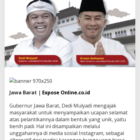
r
a
t
D
e
d
i
M
u
l
y
a
d
i
A
j
a
Jawa Barat |
Expose Online.co.id
k
M
Gubernur Jawa Barat, Dedi Mulyadi mengajak
a
masyarakat untuk menyampaikan ucapan selamat
s
atas pelantikannya dalam bentuk yang unik, yaitu
y
a
benih padi. Hal ini disampaikan melalui
r
unggahannya di media sosial Instagram, sebagai
a
alternatif dari tradisi karangan bunga yang biasa