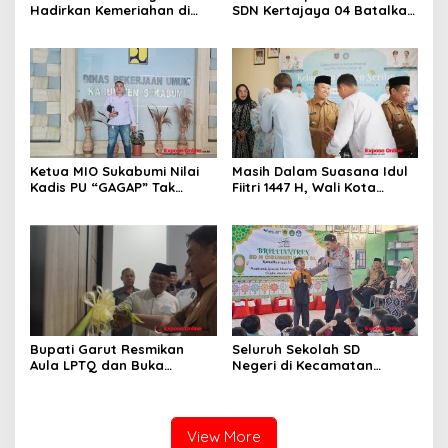
Hadirkan Kemeriahan di
SDN Kertajaya 04 Batalkan
CFD Bareng BRImo
Kegiatan Samenan
Ketua MIO Sukabumi Nilai
Masih Dalam Suasana Idul
Kadis PU “GAGAP” Tak
Fiitri 1447 H, Wali Kota
Paham Pekerjaan
Depok Hadiri Halal Bi Halal
Sekaligus Tinjau Gedung
Baru Kelurahan Duren
Seribu
Bupati Garut Resmikan
Seluruh Sekolah SD
Aula LPTQ dan Buka
Negeri di Kecamatan
Pembinaan Tahap I Kafilah
Cibungbulang Gelar
MTQ Jabar 2026
Briliantren Ramadan 2026,
Tanamkan Nilai Keimanan
dan Karakter Siswa
View More