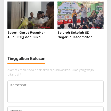
Sekaligus Tinjau Gedung
Baru Kelurahan Duren
Seribu
Bupati Garut Resmikan
Seluruh Sekolah SD
Aula LPTQ dan Buka
Negeri di Kecamatan
Pembinaan Tahap I Kafilah
Cibungbulang Gelar
MTQ Jabar 2026
Briliantren Ramadan 2026,
Tanamkan Nilai Keimanan
dan Karakter Siswa
Tinggalkan Balasan
Alamat email Anda tidak akan dipublikasikan.
Ruas yang wajib
ditandai
*