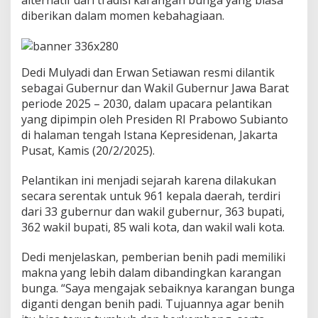
k
diberikan dalam momen kebahagiaan.
a
t
B
e
r
Dedi Mulyadi dan Erwan Setiawan resmi dilantik
i
sebagai Gubernur dan Wakil Gubernur Jawa Barat
k
periode 2025 – 2030, dalam upacara pelantikan
a
n
yang dipimpin oleh Presiden RI Prabowo Subianto
U
di halaman tengah Istana Kepresidenan, Jakarta
c
Pusat, Kamis (20/2/2025).
a
p
Pelantikan ini menjadi sejarah karena dilakukan
a
n
secara serentak untuk 961 kepala daerah, terdiri
S
dari 33 gubernur dan wakil gubernur, 363 bupati,
e
362 wakil bupati, 85 wali kota, dan wakil wali kota.
l
a
Dedi menjelaskan, pemberian benih padi memiliki
m
a
makna yang lebih dalam dibandingkan karangan
t
bunga. “Saya mengajak sebaiknya karangan bunga
d
diganti dengan benih padi. Tujuannya agar benih
a