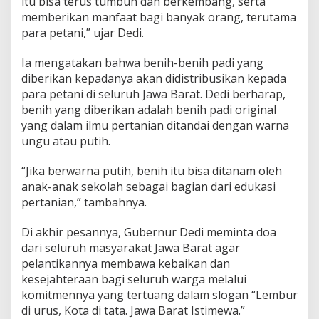
itu bisa terus tumbuh dan berkembang, serta
l
memberikan manfaat bagi banyak orang, terutama
a
m
para petani,” ujar Dedi.
B
e
Ia mengatakan bahwa benih-benih padi yang
n
diberikan kepadanya akan didistribusikan kepada
t
para petani di seluruh Jawa Barat. Dedi berharap,
u
k
benih yang diberikan adalah benih padi original
B
yang dalam ilmu pertanian ditandai dengan warna
e
ungu atau putih.
n
i
“Jika berwarna putih, benih itu bisa ditanam oleh
h
P
anak-anak sekolah sebagai bagian dari edukasi
a
pertanian,” tambahnya.
d
i
Di akhir pesannya, Gubernur Dedi meminta doa
dari seluruh masyarakat Jawa Barat agar
pelantikannya membawa kebaikan dan
kesejahteraan bagi seluruh warga melalui
komitmennya yang tertuang dalam slogan “Lembur
di urus, Kota di tata. Jawa Barat Istimewa.”