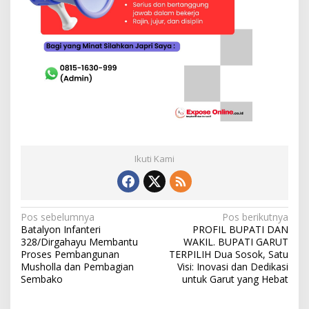
Ikuti Kami
N
Pos sebelumnya
Pos berikutnya
Batalyon Infanteri
PROFIL BUPATI DAN
a
328/Dirgahayu Membantu
WAKIL. BUPATI GARUT
v
Proses Pembangunan
TERPILIH Dua Sosok, Satu
Musholla dan Pembagian
Visi: Inovasi dan Dedikasi
i
Sembako
untuk Garut yang Hebat
g