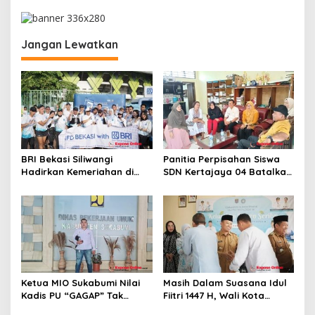
a
s
i
Jangan Lewatkan
p
o
s
BRI Bekasi Siliwangi
Panitia Perpisahan Siswa
Hadirkan Kemeriahan di
SDN Kertajaya 04 Batalkan
CFD Bareng BRImo
Kegiatan Samenan
Ketua MIO Sukabumi Nilai
Masih Dalam Suasana Idul
Kadis PU “GAGAP” Tak
Fiitri 1447 H, Wali Kota
Paham Pekerjaan
Depok Hadiri Halal Bi Halal