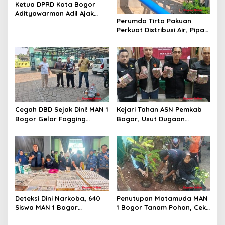
Ketua DPRD Kota Bogor
Adityawarman Adil Ajak
Perumda Tirta Pakuan
Warga Dukung Sensus
Perkuat Distribusi Air, Pipa
Ekonomi 2026
Baru 500 Mm Resmi
Beroperasi
Cegah DBD Sejak Dini! MAN 1
Kejari Tahan ASN Pemkab
Bogor Gelar Fogging
Bogor, Usut Dugaan
Massal Demi Lingkungan
Korupsi Proyek RSUD Bogor
Belajar yang Aman
Utara Rp93 Miliar
Deteksi Dini Narkoba, 640
Penutupan Matamuda MAN
Siswa MAN 1 Bogor
1 Bogor Tanam Pohon, Cek
Dinyatakan Bebas Zat
Kesehatan Gratis, dan