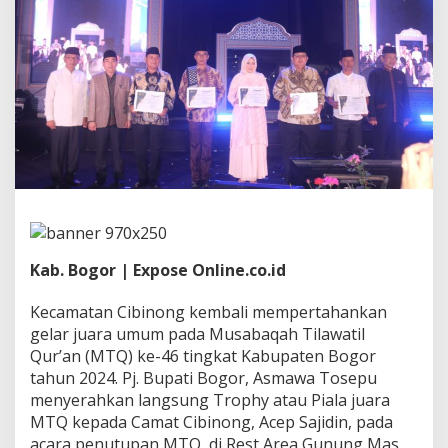
g
g
a
K
e
c
a
m
a
t
a
n
C
i
b
Kab. Bogor | Expose Online.co.id
i
n
o
Kecamatan Cibinong kembali mempertahankan
n
gelar juara umum pada Musabaqah Tilawatil
g
Qur’an (MTQ) ke-46 tingkat Kabupaten Bogor
R
tahun 2024. Pj. Bupati Bogor, Asmawa Tosepu
a
i
menyerahkan langsung Trophy atau Piala juara
h
MTQ kepada Camat Cibinong, Acep Sajidin, pada
K
acara penutupan MTQ, di Rest Area Gunung Mas