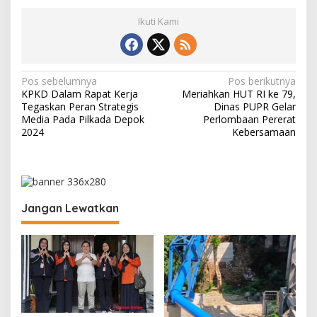
Ikuti Kami
N
Pos sebelumnya
Pos berikutnya
KPKD Dalam Rapat Kerja
Meriahkan HUT RI ke 79,
a
Tegaskan Peran Strategis
Dinas PUPR Gelar
v
Media Pada Pilkada Depok
Perlombaan Pererat
2024
Kebersamaan
i
g
a
s
Jangan Lewatkan
i
p
o
s