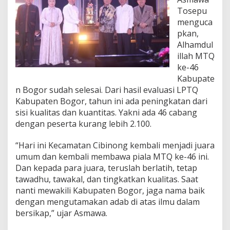
.
Tosepu
B
menguca
o
g
pkan,
o
Alhamdul
r
illah MTQ
ke-46
Kabupate
n Bogor sudah selesai. Dari hasil evaluasi LPTQ
Kabupaten Bogor, tahun ini ada peningkatan dari
sisi kualitas dan kuantitas. Yakni ada 46 cabang
dengan peserta kurang lebih 2.100.
“Hari ini Kecamatan Cibinong kembali menjadi juara
umum dan kembali membawa piala MTQ ke-46 ini.
Dan kepada para juara, teruslah berlatih, tetap
tawadhu, tawakal, dan tingkatkan kualitas. Saat
nanti mewakili Kabupaten Bogor, jaga nama baik
dengan mengutamakan adab di atas ilmu dalam
bersikap,” ujar Asmawa.