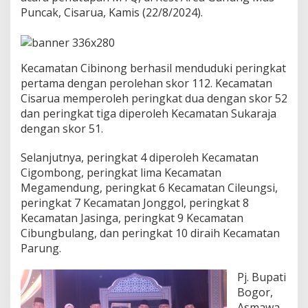
e
Puncak, Cisarua, Kamis (22/8/2024).
m
b
a
l
i
Kecamatan Cibinong berhasil menduduki peringkat
J
pertama dengan perolehan skor 112. Kecamatan
u
Cisarua memperoleh peringkat dua dengan skor 52
a
dan peringkat tiga diperoleh Kecamatan Sukaraja
r
a
dengan skor 51.
U
m
Selanjutnya, peringkat 4 diperoleh Kecamatan
u
Cigombong, peringkat lima Kecamatan
m
Megamendung, peringkat 6 Kecamatan Cileungsi,
M
T
peringkat 7 Kecamatan Jonggol, peringkat 8
Q
Kecamatan Jasinga, peringkat 9 Kecamatan
k
Cibungbulang, dan peringkat 10 diraih Kecamatan
e
Parung.
4
6
K
Pj. Bupati
a
Bogor,
b
Asmawa