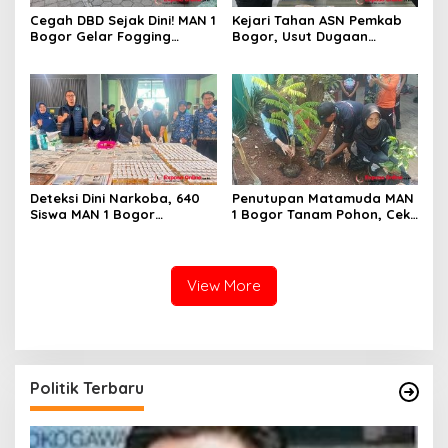
Cegah DBD Sejak Dini! MAN 1
Kejari Tahan ASN Pemkab
Bogor Gelar Fogging
Bogor, Usut Dugaan
Massal Demi Lingkungan
Korupsi Proyek RSUD Bogor
Belajar yang Aman
Utara Rp93 Miliar
Deteksi Dini Narkoba, 640
Penutupan Matamuda MAN
Siswa MAN 1 Bogor
1 Bogor Tanam Pohon, Cek
Dinyatakan Bebas Zat
Kesehatan Gratis, dan
Berbahaya
Outbound Warnai Hari
Terakhir
View More
Politik Terbaru