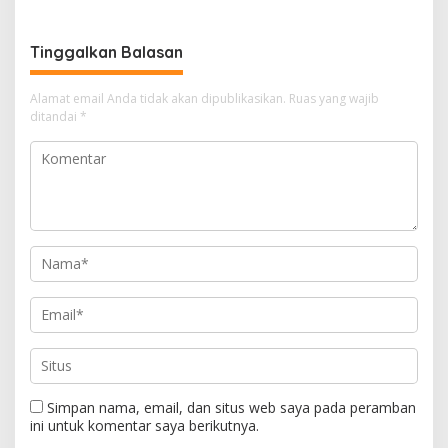
Berbahaya
Outbound Warnai Hari
Terakhir
Tinggalkan Balasan
Alamat email Anda tidak akan dipublikasikan.
Ruas yang wajib
ditandai
*
Simpan nama, email, dan situs web saya pada peramban
ini untuk komentar saya berikutnya.