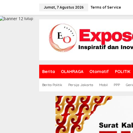
L
e
Jumat, 7 Agustus 2026
Terms of Service
w
a
tutup
t
i
k
e
k
o
n
t
e
Berita
OLAHRAGA
Otomatif
POLITIK
n
Berita Politik
Persija Jakarta
Mobil
PPP
Geri