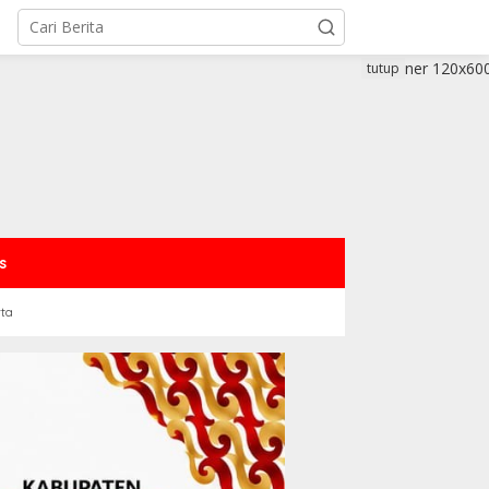
tutup
s
rta