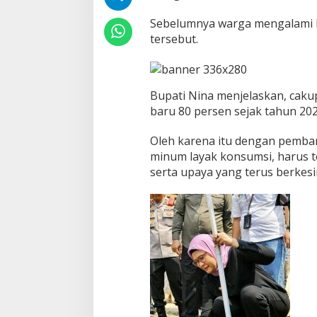
b
Sebelumnya warga mengalami ke
u
tersebut.
a
t
a
n
S
Bupati Nina menjelaskan, caku
u
baru 80 persen sejak tahun 202
m
u
Oleh karena itu dengan pemba
r
B
minum layak konsumsi, harus t
o
serta upaya yang terus berke
r
d
i
B
l
o
k
P
r
e
m