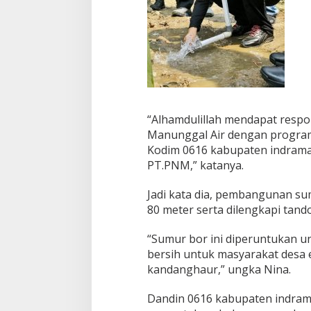
p
u
“Alhamdulillah mendapat resp
Manunggal Air dengan program
Kodim 0616 kabupaten indram
PT.PNM,” katanya.
Jadi kata dia, pembangunan s
80 meter serta dilengkapi tando
“Sumur bor ini diperuntukan 
bersih untuk masyarakat desa
kandanghaur,” ungka Nina.
Dandin 0616 kabupaten indrama