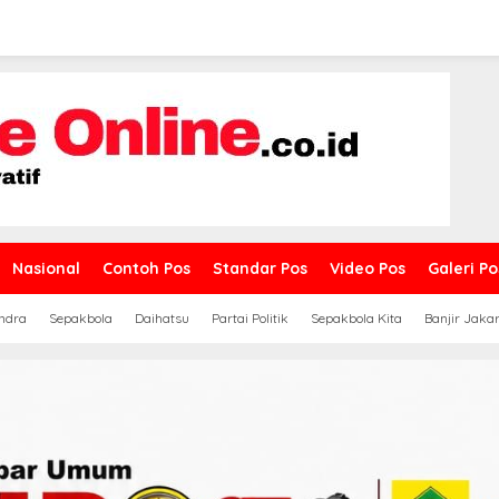
Nasional
Contoh Pos
Standar Pos
Video Pos
Galeri Po
ndra
Sepakbola
Daihatsu
Partai Politik
Sepakbola Kita
Banjir Jaka