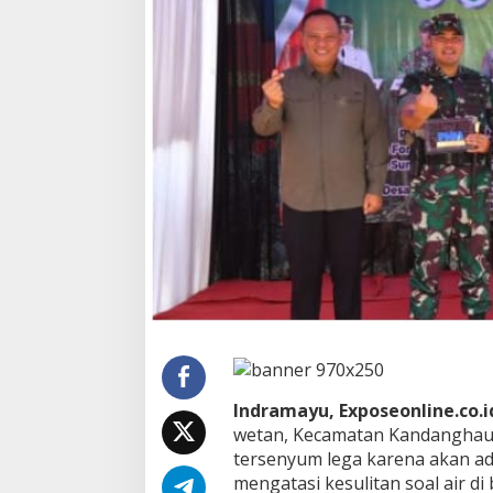
6
1
6
I
n
d
r
a
m
a
y
u
M
e
r
e
s
m
i
k
Indramayu, Exposeonline.co.i
a
wetan, Kecamatan Kandanghaur
n
P
tersenyum lega karena akan a
e
mengatasi kesulitan soal air di
m