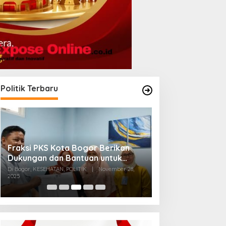
Politik Terbaru
Fraksi PKS Kota Bogor Berikan
Kecamatan Leuwi
Dukungan dan Bantuan untuk
Musrenbang RKP
RSUD Kota Bogor
Tahun Perencan
Di Bogor, KESEHATAN, POLITIK
|
November 28,
Di Bogor, JAWA BARAT, P
2025
2025