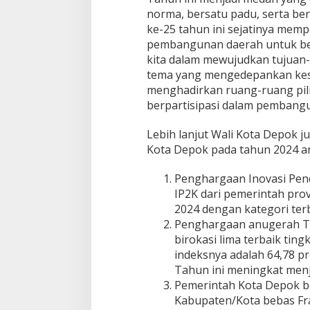
norma, bersatu padu, serta ber
ke-25 tahun ini sejatinya memp
pembangunan daerah untuk be
kita dalam mewujudkan tujuan-t
tema yang mengedepankan kes
menghadirkan ruang-ruang pil
berpartisipasi dalam pembangu
Lebih lanjut Wali Kota Depok 
Kota Depok pada tahun 2024 an
Penghargaan Inovasi Pe
IP2K dari pemerintah pro
2024 dengan kategori ter
Penghargaan anugerah T
birokasi lima terbaik tin
indeksnya adalah 64,78 pr
Tahun ini meningkat menj
Pemerintah Kota Depok be
Kabupaten/Kota bebas Fr