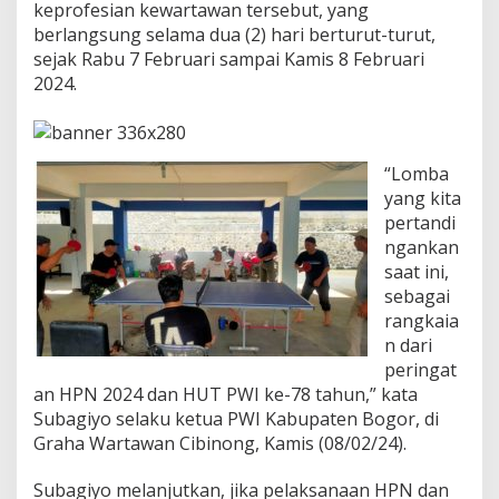
n
keprofesian kewartawan tersebut, yang
H
berlangsung selama dua (2) hari berturut-turut,
U
sejak Rabu 7 Februari sampai Kamis 8 Februari
T
2024.
P
W
I
k
e
“Lomba
-
yang kita
7
pertandi
8
ngankan
G
e
saat ini,
l
sebagai
a
rangkaia
r
n dari
B
e
peringat
r
an HPN 2024 dan HUT PWI ke-78 tahun,” kata
b
Subagiyo selaku ketua PWI Kabupaten Bogor, di
a
Graha Wartawan Cibinong, Kamis (08/02/24).
g
a
i
Subagiyo melanjutkan, jika pelaksanaan HPN dan