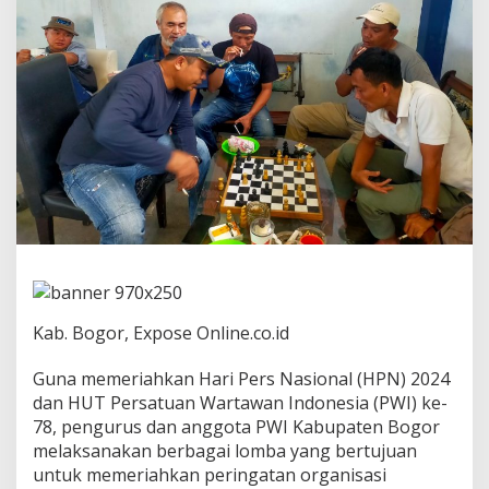
r
i
n
g
a
t
i
H
a
r
i
P
e
r
s
N
a
Kab. Bogor, Expose Online.co.id
s
i
o
Guna memeriahkan Hari Pers Nasional (HPN) 2024
n
dan HUT Persatuan Wartawan Indonesia (PWI) ke-
a
78, pengurus dan anggota PWI Kabupaten Bogor
l
melaksanakan berbagai lomba yang bertujuan
d
untuk memeriahkan peringatan organisasi
a