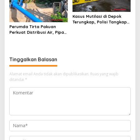
Kasus Mutilasi di Depok
Terungkap, Polisi Tangkap
Perumda Tirta Pakuan
Pelaku dan Dalami Motif
Perkuat Distribusi Air, Pipa
Pembunuhan
Baru 500 Mm Resmi
Beroperasi
Tinggalkan Balasan
Alamat email Anda tidak akan dipublikasikan.
Ruas yang wajib
ditandai
*