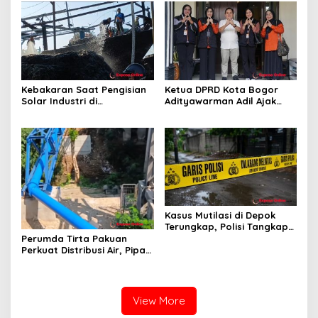
Kebakaran Saat Pengisian
Ketua DPRD Kota Bogor
Solar Industri di
Adityawarman Adil Ajak
Karangsong, Tiga Kapal
Warga Dukung Sensus
Nelayan Hangus, Polisi
Ekonomi 2026
Diminta Usut Tuntas
Kasus Mutilasi di Depok
Terungkap, Polisi Tangkap
Pelaku dan Dalami Motif
Perumda Tirta Pakuan
Pembunuhan
Perkuat Distribusi Air, Pipa
Baru 500 Mm Resmi
Beroperasi
View More