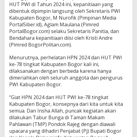
L
HUT PWI di Tahun 2024 ini, kepanitiaan yang
o
dibentuk dipimpin langsung oleh Sekretaris PWI
m
Kabupaten Bogor, M Nurofik (Pimpinan Media
b
PortalSiber.id), Aglam Maulana (Pimred
a
PortalBogor.com) selaku Sekretaris Panitia, dan
Bendahara kepanitiaan diisi oleh Kristi Andre
(Pimred BogorPolitan.com).
Menurutnya, perhelatan HPN 2024 dan HUT PWI
ke-78 tingkat Kabupaten Bogor kali ini,
dilaksanakan dengan berbeda karena hanya
dimeriahkan oleh seluruh anggota dan pengurus
PWI Kabupaten Bogor.
“Giat HPN 2024 dan HUT PWI ke-78 tingkat
Kabupaten Bogor, konsepnya dari kita untuk kita
semua. Dan Insha Allah, puncak kegiatan akan
dilakukan Tabur Bunga di Taman Makam
Pahlawan (TMP) Pondok Rajeg dengan diawali
upacara yang dihadiri Penjabat (Pj) Bupati Bogor