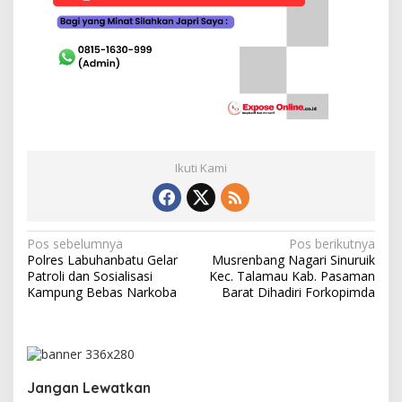
Ikuti Kami
N
Pos sebelumnya
Pos berikutnya
Polres Labuhanbatu Gelar
Musrenbang Nagari Sinuruik
a
Patroli dan Sosialisasi
Kec. Talamau Kab. Pasaman
v
Kampung Bebas Narkoba
Barat Dihadiri Forkopimda
i
g
a
Jangan Lewatkan
s