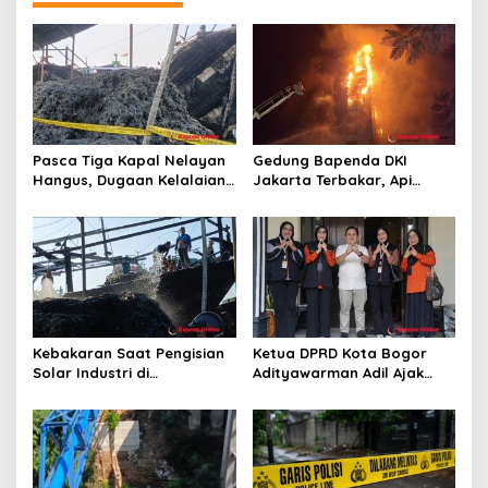
i
p
o
s
Pasca Tiga Kapal Nelayan
Gedung Bapenda DKI
Hangus, Dugaan Kelalaian
Jakarta Terbakar, Api
Pengisian Solar dan
Merambat hingga Lantai 16
Legalitas BBM Disorot
Kebakaran Saat Pengisian
Ketua DPRD Kota Bogor
Solar Industri di
Adityawarman Adil Ajak
Karangsong, Tiga Kapal
Warga Dukung Sensus
Nelayan Hangus, Polisi
Ekonomi 2026
Diminta Usut Tuntas