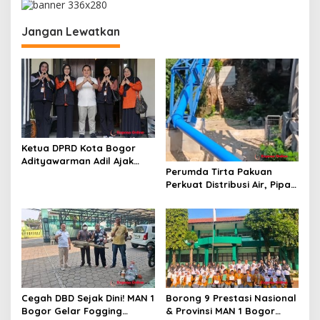
s
i
Jangan Lewatkan
p
o
s
Ketua DPRD Kota Bogor
Adityawarman Adil Ajak
Perumda Tirta Pakuan
Warga Dukung Sensus
Perkuat Distribusi Air, Pipa
Ekonomi 2026
Baru 500 Mm Resmi
Beroperasi
Cegah DBD Sejak Dini! MAN 1
Borong 9 Prestasi Nasional
Bogor Gelar Fogging
& Provinsi MAN 1 Bogor