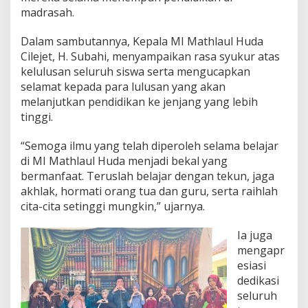
n
madrasah.
u
j
Dalam sambutannya, Kepala MI Mathlaul Huda
u
J
Cilejet, H. Subahi, menyampaikan rasa syukur atas
e
kelulusan seluruh siswa serta mengucapkan
n
selamat kepada para lulusan yang akan
j
melanjutkan pendidikan ke jenjang yang lebih
a
tinggi.
n
g
P
“Semoga ilmu yang telah diperoleh selama belajar
e
di MI Mathlaul Huda menjadi bekal yang
n
bermanfaat. Teruslah belajar dengan tekun, jaga
d
akhlak, hormati orang tua dan guru, serta raihlah
i
d
cita-cita setinggi mungkin,” ujarnya.
i
k
Ia juga
a
mengapr
n
esiasi
L
e
dedikasi
b
seluruh
i