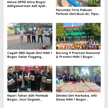
Ketua DPRD Kota Bogor
Adityawarman Adil Ajak
Warga Dukung Sensus
Perumda Tirta Pakuan
Ekonomi 2026
Perkuat Distribusi Air, Pipa
Baru 500 Mm Resmi
Beroperasi
Cegah DBD Sejak Dini! MAN 1
Borong 9 Prestasi Nasional
Bogor Gelar Fogging
& Provinsi MAN 1 Bogor
Massal Demi Lingkungan
Buka Tahun Ajaran
Belajar yang Aman
2026/2027 degan Gemilang
Kejari Tahan ASN Pemkab
Deteksi Dini Narkoba, 640
Bogor, Usut Dugaan
Siswa MAN 1 Bogor
Korupsi Proyek RSUD Bogor
Dinyatakan Bebas Zat
Utara Rp93 Miliar
Berbahaya