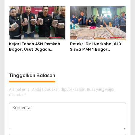
Massal Demi Lingkungan
Buka Tahun Ajaran
Belajar yang Aman
2026/2027 degan Gemilang
Kejari Tahan ASN Pemkab
Deteksi Dini Narkoba, 640
Bogor, Usut Dugaan
Siswa MAN 1 Bogor
Korupsi Proyek RSUD Bogor
Dinyatakan Bebas Zat
Utara Rp93 Miliar
Berbahaya
Tinggalkan Balasan
Alamat email Anda tidak akan dipublikasikan.
Ruas yang wajib
ditandai
*