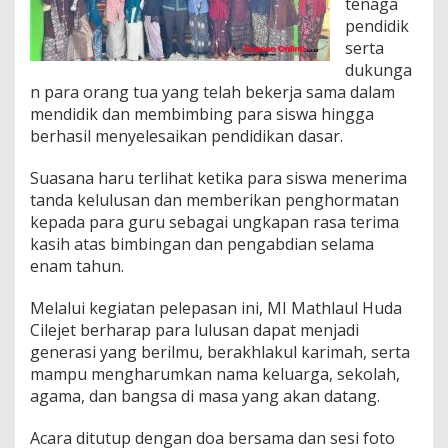
tenaga
h
pendidik
T
i
serta
n
dukunga
g
n para orang tua yang telah bekerja sama dalam
g
mendidik dan membimbing para siswa hingga
i
berhasil menyelesaikan pendidikan dasar.
Suasana haru terlihat ketika para siswa menerima
tanda kelulusan dan memberikan penghormatan
kepada para guru sebagai ungkapan rasa terima
kasih atas bimbingan dan pengabdian selama
enam tahun.
Melalui kegiatan pelepasan ini, MI Mathlaul Huda
Cilejet berharap para lulusan dapat menjadi
generasi yang berilmu, berakhlakul karimah, serta
mampu mengharumkan nama keluarga, sekolah,
agama, dan bangsa di masa yang akan datang.
Acara ditutup dengan doa bersama dan sesi foto