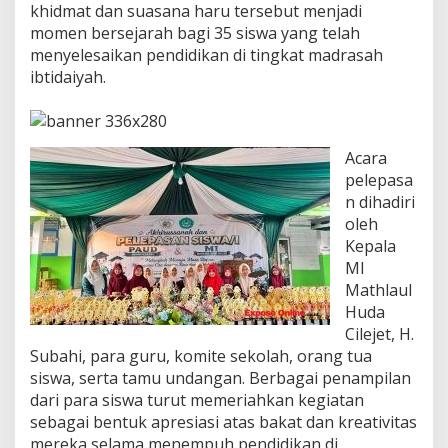
I
khidmat dan suasana haru tersebut menjadi
,
momen bersejarah bagi 35 siswa yang telah
B
menyelesaikan pendidikan di tingkat madrasah
e
ibtidaiyah.
k
a
l
i
G
Acara
e
pelepasa
n
n dihadiri
e
r
oleh
a
Kepala
s
MI
i
Mathlaul
P
Huda
e
n
Cilejet, H.
e
Subahi, para guru, komite sekolah, orang tua
r
siswa, serta tamu undangan. Berbagai penampilan
u
dari para siswa turut memeriahkan kegiatan
s
M
sebagai bentuk apresiasi atas bakat dan kreativitas
e
mereka selama menempuh pendidikan di