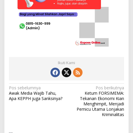
Ikuti Kami
N
Pos sebelumnya
Pos berikutnya
Awak Media Wajib Tahu,
Ketum FORSIMEMA:
a
Apa KEPPH juga Sanksinya?
Tekanan Ekonomi Kian
v
Menghimpit, Menjadi
Pemicu Utama Lonjakan
i
Kriminalitas
g
a