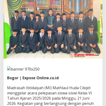
C
i
l
e
j
e
t
L
e
p
a
s
3
5
S
i
s
w
a
Bogor | Expose Online.co.id
K
e
Madrasah Ibtidaiyah (MI) Mathlaul Huda Cilejet
l
menggelar acara pelepasan siswa-siswi Kelas VI
a
Tahun Ajaran 2025/2026 pada Minggu, 21 Juni
s
V
2026. Kegiatan yang berlangsung dengan penuh