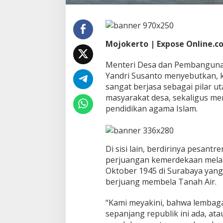
n
d
i
D
Mojokerto | Expose Online.co
e
s
a
Menteri Desa dan Pembanguna
d
Yandri Susanto menyebutkan, 
a
sangat berjasa sebagai pilar 
n
masyarakat desa, sekaligus m
B
a
pendidikan agama Islam.
r
i
s
a
Di sisi lain, berdirinya pesant
n
perjuangan kemerdekaan melalu
P
Oktober 1945 di Surabaya yang
e
j
berjuang membela Tanah Air.
u
a
“Kami meyakini, bahwa lembaga
n
sepanjang republik ini ada, ata
g