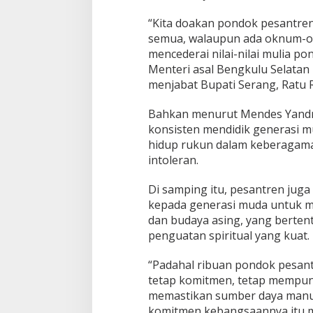
“Kita doakan pondok pesantren
semua, walaupun ada oknum-
mencederai nilai-nilai mulia po
Menteri asal Bengkulu Selatan i
menjabat Bupati Serang, Ratu 
Bahkan menurut Mendes Yandri,
konsisten mendidik generasi 
hidup rukun dalam keberagaman
intoleran.
Di samping itu, pesantren ju
kepada generasi muda untuk m
dan budaya asing, yang berten
penguatan spiritual yang kuat.
“Padahal ribuan pondok pesantr
tetap komitmen, tetap mempunya
memastikan sumber daya manusi
komitmen kebangsaannya itu 