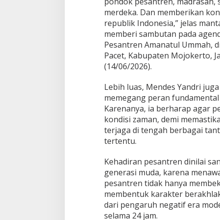
pondok pesantren, madrasah, s
K
e
merdeka. Dan memberikan kont
m
republik Indonesia,” jelas mant
e
memberi sambutan pada agenda
r
Pesantren Amanatul Ummah, d
d
e
Pacet, Kabupaten Mojokerto, 
k
(14/06/2026).
a
a
Lebih luas, Mendes Yandri ju
n
memegang peran fundamental s
Karenanya, ia berharap agar p
kondisi zaman, demi memastikan 
terjaga di tengah berbagai ta
tertentu.
Kehadiran pesantren dinilai sa
generasi muda, karena menawar
pesantren tidak hanya membeka
membentuk karakter berakhla
dari pengaruh negatif era mode
selama 24 jam.