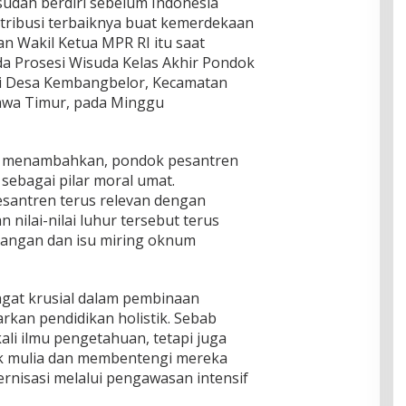
udah berdiri sebelum Indonesia
ribusi terbaiknya buat kemerdekaan
an Wakil Ketua MPR RI itu saat
 Prosesi Wisuda Kelas Akhir Pondok
i Desa Kembangbelor, Kecamatan
Jawa Timur, pada Minggu
ga menambahkan, pondok pesantren
ebagai pilar moral umat.
esantren terus relevan dengan
nilai-nilai luhur tersebut terus
ntangan dan isu miring oknum
ngat krusial dalam pembinaan
kan pendidikan holistik. Sebab
li ilmu pengetahuan, tetapi juga
k mulia dan membentengi mereka
rnisasi melalui pengawasan intensif