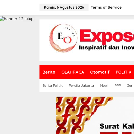
L
e
Kamis, 6 Agustus 2026
Terms of Service
w
a
tutup
t
i
k
e
k
o
n
t
e
Berita
OLAHRAGA
Otomatif
POLITIK
n
Berita Politik
Persija Jakarta
Mobil
PPP
Geri