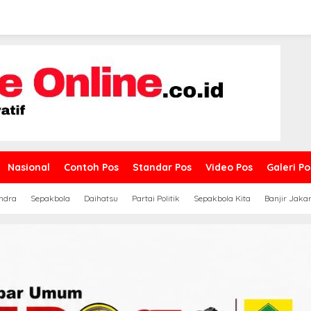
Nasional
Contoh Pos
Standar Pos
Video Pos
Galeri Po
ndra
Sepakbola
Daihatsu
Partai Politik
Sepakbola Kita
Banjir Jaka