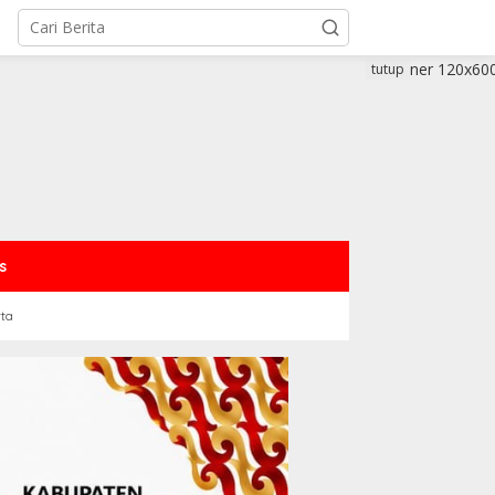
tutup
s
rta