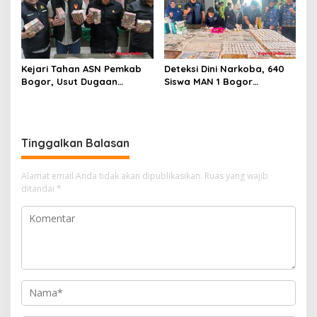
Kejari Tahan ASN Pemkab
Deteksi Dini Narkoba, 640
Bogor, Usut Dugaan
Siswa MAN 1 Bogor
Korupsi Proyek RSUD Bogor
Dinyatakan Bebas Zat
Utara Rp93 Miliar
Berbahaya
Tinggalkan Balasan
Alamat email Anda tidak akan dipublikasikan.
Ruas yang wajib
ditandai
*