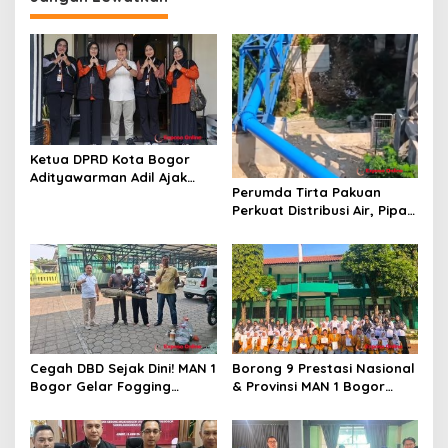
i
p
o
s
Ketua DPRD Kota Bogor
Adityawarman Adil Ajak
Perumda Tirta Pakuan
Warga Dukung Sensus
Perkuat Distribusi Air, Pipa
Ekonomi 2026
Baru 500 Mm Resmi
Beroperasi
Cegah DBD Sejak Dini! MAN 1
Borong 9 Prestasi Nasional
Bogor Gelar Fogging
& Provinsi MAN 1 Bogor
Massal Demi Lingkungan
Buka Tahun Ajaran
Belajar yang Aman
2026/2027 degan Gemilang