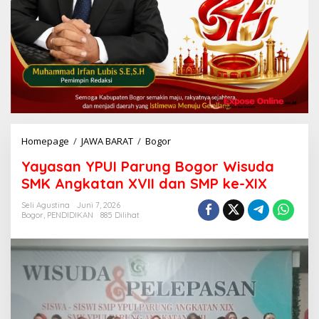
Homepage
/
JAWA BARAT
/
Bogor
Y
a
Yayasan YPUI Parung Bogor Wisuda
y
a
SMK Angkatan XVII dan SMP ke-XIX
s
a
Seli Agustina
Juni 7, 2026
Bogor
,
PENDIDIKAN
885 Dilihat
n
Y
P
U
I
P
a
r