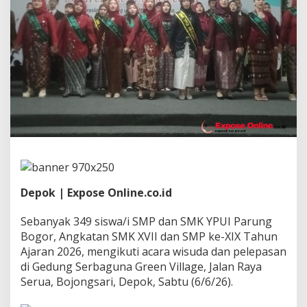
u
n
g
B
o
g
o
r
W
i
s
u
d
a
S
M
Depok | Expose Online.co.id
K
A
Sebanyak 349 siswa/i SMP dan SMK YPUI Parung
n
Bogor, Angkatan SMK XVII dan SMP ke-XIX Tahun
g
k
Ajaran 2026, mengikuti acara wisuda dan pelepasan
a
di Gedung Serbaguna Green Village, Jalan Raya
t
Serua, Bojongsari, Depok, Sabtu (6/6/26).
a
n