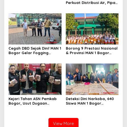
Ekonomi 2026
Perkuat Distribusi Air, Pipa
Baru 500 Mm Resmi
Beroperasi
Cegah DBD Sejak Dini! MAN 1
Borong 9 Prestasi Nasional
Bogor Gelar Fogging
& Provinsi MAN 1 Bogor
Massal Demi Lingkungan
Buka Tahun Ajaran
Belajar yang Aman
2026/2027 degan Gemilang
Kejari Tahan ASN Pemkab
Deteksi Dini Narkoba, 640
Bogor, Usut Dugaan
Siswa MAN 1 Bogor
Korupsi Proyek RSUD Bogor
Dinyatakan Bebas Zat
Utara Rp93 Miliar
Berbahaya
View More