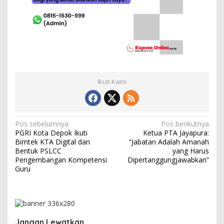
Ikuti Kami
N
Pos sebelumnya
Pos berikutnya
PGRI Kota Depok Ikuti
Ketua PTA Jayapura:
a
Bimtek KTA Digital dan
“Jabatan Adalah Amanah
v
Bentuk PSLCC
yang Harus
Pengembangan Kompetensi
Dipertanggungjawabkan”
i
Guru
g
a
s
Jangan Lewatkan