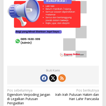
Ikuti Kami
N
Pos sebelumnya
Pos berikutnya
Eigendom Verpoding Jangan
Irah-Irah Putusan Hakim dan
a
di Legalkan Putusan
Hari Lahir Pancasila
v
Pengadilan