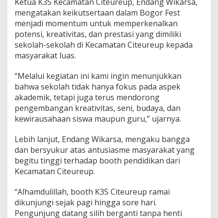
Ketua K3S Kecamatan Citeureup, Endang Wikarsa,
d
mengatakan keikutsertaan dalam Bogor Fest
a
n
menjadi momentum untuk memperkenalkan
S
potensi, kreativitas, dan prestasi yang dimiliki
i
sekolah-sekolah di Kecamatan Citeureup kepada
s
masyarakat luas.
w
a
“Melalui kegiatan ini kami ingin menunjukkan
bahwa sekolah tidak hanya fokus pada aspek
akademik, tetapi juga terus mendorong
pengembangan kreativitas, seni, budaya, dan
kewirausahaan siswa maupun guru,” ujarnya.
Lebih lanjut, Endang Wikarsa, mengaku bangga
dan bersyukur atas antusiasme masyarakat yang
begitu tinggi terhadap booth pendidikan dari
Kecamatan Citeureup.
“Alhamdulillah, booth K3S Citeureup ramai
dikunjungi sejak pagi hingga sore hari.
Pengunjung datang silih berganti tanpa henti