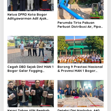
Ketua DPRD Kota Bogor
Adityawarman Adil Ajak
Warga Dukung Sensus
Perumda Tirta Pakuan
Ekonomi 2026
Perkuat Distribusi Air, Pipa
Baru 500 Mm Resmi
Beroperasi
Cegah DBD Sejak Dini! MAN 1
Borong 9 Prestasi Nasional
Bogor Gelar Fogging
& Provinsi MAN 1 Bogor
Massal Demi Lingkungan
Buka Tahun Ajaran
Belajar yang Aman
2026/2027 degan Gemilang
Kejari Tahan ASN Pemkab
Deteksi Dini Narkoba, 640