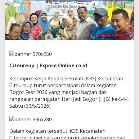
r
i
a
h
k
a
n
B
o
g
o
r
Citeureup | Expose Online.co.id
F
e
Kelompok Kerja Kepala Sekolah (K3S) Kecamatan
s
t
Citeureup turut berpartisipasi dalam kegiatan
2
Bogor Fest 2026 yang menjadi bagian dari
0
rangkaian peringatan Hari Jadi Bogor (HJB) ke-544,
2
Sabtu (30/5/2026).
6
d
e
n
g
Dalam kegiatan tersebut, K3S Kecamatan
a
Citeureup melibatkan seluruh kepala sekolah dan