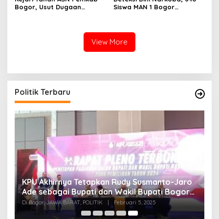
Bogor, Usut Dugaan
Siswa MAN 1 Bogor
Korupsi Proyek RSUD Bogor
Dinyatakan Bebas Zat
Utara Rp93 Miliar
Berbahaya
View More
Politik Terbaru
KPU Akhirnya Tetapkan Rudy Susmanto-Jaro
Ade sebagai Bupati dan Wakil Bupati Bogor
Terpilih
Di Bogor, JAWA BARAT, POLITIK
|
Februari 5, 2025