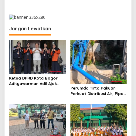
i
g
a
Jangan Lewatkan
s
i
p
o
s
Ketua DPRD Kota Bogor
Adityawarman Adil Ajak
Perumda Tirta Pakuan
Warga Dukung Sensus
Perkuat Distribusi Air, Pipa
Ekonomi 2026
Baru 500 Mm Resmi
Beroperasi