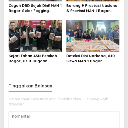
Cegah DBD Sejak Dini! MAN 1
Borong 9 Prestasi Nasional
Bogor Gelar Fogging
& Provinsi MAN 1 Bogor
Massal Demi Lingkungan
Buka Tahun Ajaran
Belajar yang Aman
2026/2027 degan Gemilang
Kejari Tahan ASN Pemkab
Deteksi Dini Narkoba, 640
Bogor, Usut Dugaan
Siswa MAN 1 Bogor
Korupsi Proyek RSUD Bogor
Dinyatakan Bebas Zat
Utara Rp93 Miliar
Berbahaya
Tinggalkan Balasan
Alamat email Anda tidak akan dipublikasikan.
Ruas yang wajib
ditandai
*