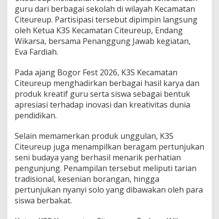
n
guru dari berbagai sekolah di wilayah Kecamatan
B
Citeureup. Partisipasi tersebut dipimpin langsung
e
r
oleh Ketua K3S Kecamatan Citeureup, Endang
a
Wikarsa, bersama Penanggung Jawab kegiatan,
g
Eva Fardiah.
a
m
Pada ajang Bogor Fest 2026, K3S Kecamatan
K
a
Citeureup menghadirkan berbagai hasil karya dan
r
produk kreatif guru serta siswa sebagai bentuk
y
apresiasi terhadap inovasi dan kreativitas dunia
a
pendidikan.
I
n
o
Selain memamerkan produk unggulan, K3S
v
Citeureup juga menampilkan beragam pertunjukan
a
seni budaya yang berhasil menarik perhatian
t
pengunjung. Penampilan tersebut meliputi tarian
i
tradisional, kesenian borangan, hingga
f
G
pertunjukan nyanyi solo yang dibawakan oleh para
u
siswa berbakat.
r
u