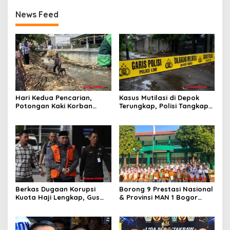
News Feed
Hari Kedua Pencarian,
Kasus Mutilasi di Depok
Potongan Kaki Korban
Terungkap, Polisi Tangkap
Mutilasi di Depok Belum
Pelaku dan Dalami Motif
Ditemukan
Pembunuhan
Berkas Dugaan Korupsi
Borong 9 Prestasi Nasional
Kuota Haji Lengkap, Gus
& Provinsi MAN 1 Bogor
Yaqut Segera Jalani
Buka Tahun Ajaran
Persidangan
2026/2027 degan Gemilang