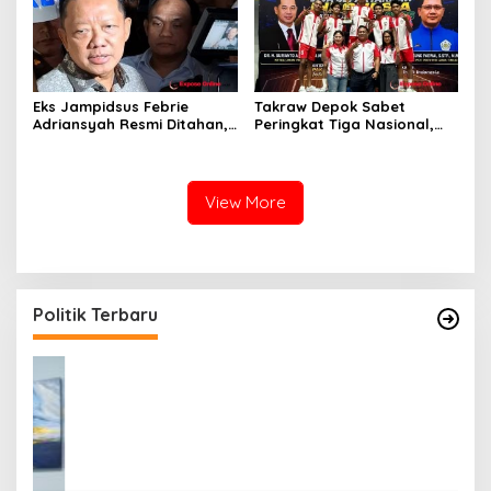
Eks Jampidsus Febrie
Takraw Depok Sabet
Adriansyah Resmi Ditahan,
Peringkat Tiga Nasional,
Jadi Tersangka Dugaan
Siap Kejar Tiga Emas di
TPPU Terkait Temuan Emas
Porprov Jabar
74 Kg dan Uang Tunai
View More
Politik Terbaru