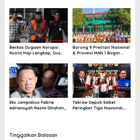
Mutilasi di Depok Belum
Pelaku dan Dalami Motif
Ditemukan
Pembunuhan
Berkas Dugaan Korupsi
Borong 9 Prestasi Nasional
Kuota Haji Lengkap, Gus
& Provinsi MAN 1 Bogor
Yaqut Segera Jalani
Buka Tahun Ajaran
Persidangan
2026/2027 degan Gemilang
Eks Jampidsus Febrie
Takraw Depok Sabet
Adriansyah Resmi Ditahan,
Peringkat Tiga Nasional,
Jadi Tersangka Dugaan
Siap Kejar Tiga Emas di
TPPU Terkait Temuan Emas
Porprov Jabar
74 Kg dan Uang Tunai
Tinggalkan Balasan