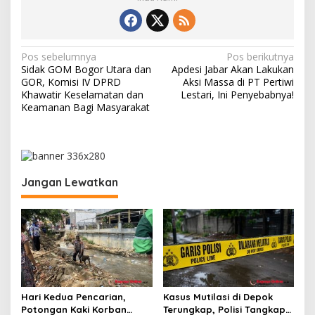
N
Pos sebelumnya
Pos berikutnya
Sidak GOM Bogor Utara dan
Apdesi Jabar Akan Lakukan
a
GOR, Komisi IV DPRD
Aksi Massa di PT Pertiwi
v
Khawatir Keselamatan dan
Lestari, Ini Penyebabnya!
Keamanan Bagi Masyarakat
i
g
a
s
Jangan Lewatkan
i
p
o
s
Hari Kedua Pencarian,
Kasus Mutilasi di Depok
Potongan Kaki Korban
Terungkap, Polisi Tangkap