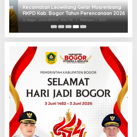
an
Kecamatan Leuwiliang Gelar Musrenbang
K
RKPD Kab. Bogor Tahun Perencanaan 2026
A
Te
Di Bogor, JAWA BARAT, POLITIK
|
Februari 7, 2025
Di