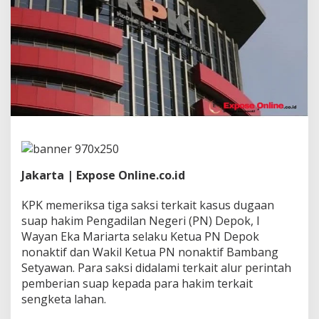
a
n
g
d
i
B
a
l
i
k
D
u
g
a
Jakarta | Expose Online.co.id
a
n
KPK memeriksa tiga saksi terkait kasus dugaan
S
u
suap hakim Pengadilan Negeri (PN) Depok, I
a
Wayan Eka Mariarta selaku Ketua PN Depok
p
nonaktif dan Wakil Ketua PN nonaktif Bambang
H
Setyawan. Para saksi didalami terkait alur perintah
a
pemberian suap kepada para hakim terkait
k
i
sengketa lahan.
m