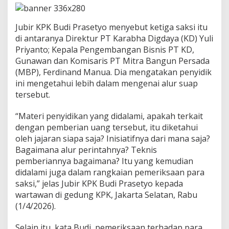
P
N
D
Jubir KPK Budi Prasetyo menyebut ketiga saksi itu
e
di antaranya Direktur PT Karabha Digdaya (KD) Yuli
p
o
Priyanto; Kepala Pengembangan Bisnis PT KD,
k
Gunawan dan Komisaris PT Mitra Bangun Persada
(MBP), Ferdinand Manua. Dia mengatakan penyidik
ini mengetahui lebih dalam mengenai alur suap
tersebut.
“Materi penyidikan yang didalami, apakah terkait
dengan pemberian uang tersebut, itu diketahui
oleh jajaran siapa saja? Inisiatifnya dari mana saja?
Bagaimana alur perintahnya? Teknis
pemberiannya bagaimana? Itu yang kemudian
didalami juga dalam rangkaian pemeriksaan para
saksi,” jelas Jubir KPK Budi Prasetyo kepada
wartawan di gedung KPK, Jakarta Selatan, Rabu
(1/4/2026).
Selain itu, kata Budi, pemeriksaan terhadap para