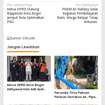
N
Pos sebelumnya
Pos berikutnya
Ketua DPRD Dukung
PKBM An Nafaisy Gelar
a
Bappenda Kota Bogor
Kegiatan Pembelajaran
v
Jemput Bola Optimalkan
Rutin, Warga Belajar Tetap
PAD
Antusias ‎
i
g
a
s
Jangan Lewatkan
i
p
o
s
Ketua DPRD Kota Bogor
Adityawarman Adil Ajak
Perumda Tirta Pakuan
Warga Dukung Sensus
Perkuat Distribusi Air, Pipa
Ekonomi 2026
Baru 500 Mm Resmi