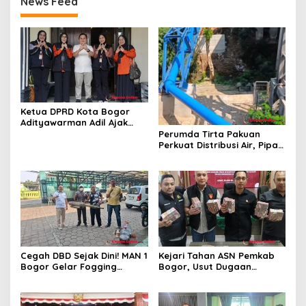
News Feed
Ketua DPRD Kota Bogor
Adityawarman Adil Ajak
Warga Dukung Sensus
Perumda Tirta Pakuan
Ekonomi 2026
Perkuat Distribusi Air, Pipa
Baru 500 Mm Resmi
Beroperasi
Cegah DBD Sejak Dini! MAN 1
Kejari Tahan ASN Pemkab
Bogor Gelar Fogging
Bogor, Usut Dugaan
Massal Demi Lingkungan
Korupsi Proyek RSUD Bogor
Belajar yang Aman
Utara Rp93 Miliar