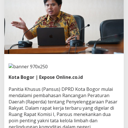
k
y
a
t
D
i
b
a
h
a
s
,
D
P
R
Kota Bogor | Expose Online.co.id
D
K
o
Panitia Khusus (Pansus) DPRD Kota Bogor mulai
t
mendalami pembahasan Rancangan Peraturan
a
Daerah (Raperda) tentang Penyelenggaraan Pasar
B
Rakyat. Dalam rapat kerja terbaru yang digelar di
o
g
Ruang Rapat Komisi I, Pansus menekankan dua
o
poin penting yakni tata kelola limbah dan
r
perlindungan komoditas dalam negeri.