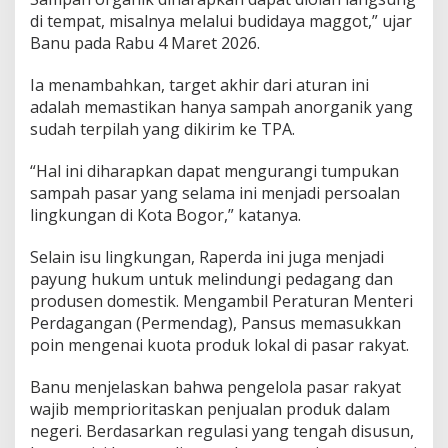
a
di tempat, misalnya melalui budidaya maggot,” ujar
n
Banu pada Rabu 4 Maret 2026.
P
r
i
​Ia menambahkan, target akhir dari aturan ini
o
adalah memastikan hanya sampah anorganik yang
r
sudah terpilah yang dikirim ke TPA.
i
t
a
“Hal ini diharapkan dapat mengurangi tumpukan
s
sampah pasar yang selama ini menjadi persoalan
P
lingkungan di Kota Bogor,” katanya.
r
o
​Selain isu lingkungan, Raperda ini juga menjadi
d
u
payung hukum untuk melindungi pedagang dan
k
produsen domestik. Mengambil Peraturan Menteri
L
Perdagangan (Permendag), Pansus memasukkan
o
poin mengenai kuota produk lokal di pasar rakyat.
k
a
l
​Banu menjelaskan bahwa pengelola pasar rakyat
wajib memprioritaskan penjualan produk dalam
negeri. Berdasarkan regulasi yang tengah disusun,