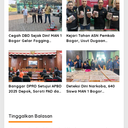
Beroperasi
Cegah DBD Sejak Dini! MAN 1
Kejari Tahan ASN Pemkab
Bogor Gelar Fogging
Bogor, Usut Dugaan
Massal Demi Lingkungan
Korupsi Proyek RSUD Bogor
Belajar yang Aman
Utara Rp93 Miliar
Banggar DPRD Setujui APBD
Deteksi Dini Narkoba, 640
2025 Depok, Soroti PAD dan
Siswa MAN 1 Bogor
SiLPA
Dinyatakan Bebas Zat
Berbahaya
Tinggalkan Balasan