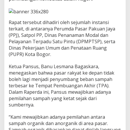
T
e
k
a
​Rapat tersebut dihadiri oleh sejumlah instansi
n
k
terkait, di antaranya Perumda Pasar Pakuan Jaya
a
(PPJ), Satpol PP, Dinas Penanaman Modal dan
n
Pelayanan Terpadu Satu Pintu (DPMPTSP), serta
P
Dinas Pekerjaan Umum dan Penataan Ruang
e
n
(PUPR) Kota Bogor.
g
o
​Ketua Pansus, Banu Lesmana Bagaskara,
l
menegaskan bahwa pasar rakyat ke depan tidak
a
boleh lagi menjadi penyumbang beban sampah
h
a
terbesar ke Tempat Pembuangan Akhir (TPA).
n
Dalam Raperda ini, Pansus mewajibkan adanya
L
pemilahan sampah yang ketat sejak dari
i
sumbernya.
m
b
a
​“Kami mewajibkan adanya pemilahan antara
h
sampah organik dan anorganik di area pasar.
d
Sampah organik diharapkan dapat diolah langsung