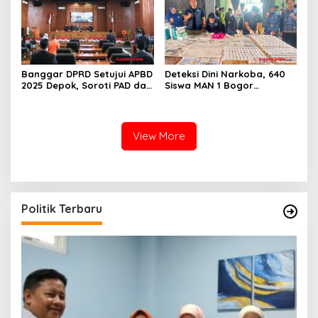
Banggar DPRD Setujui APBD
Deteksi Dini Narkoba, 640
2025 Depok, Soroti PAD dan
Siswa MAN 1 Bogor
SiLPA
Dinyatakan Bebas Zat
Berbahaya
View More
Politik Terbaru