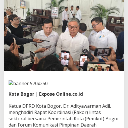
r
d
i
n
a
s
i
,
K
e
t
u
a
D
P
R
D
K
o
Kota Bogor | Expose Online.co.id
t
a
Ketua DPRD Kota Bogor, Dr. Adityawarman Adil,
B
menghadiri Rapat Koordinasi (Rakor) lintas
o
sektoral bersama Pemerintah Kota (Pemkot) Bogor
g
o
dan Forum Komunikasi Pimpinan Daerah