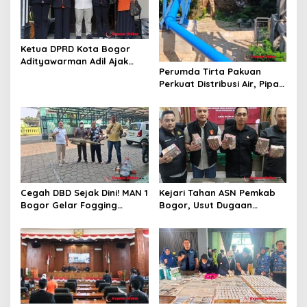
Ketua DPRD Kota Bogor
Adityawarman Adil Ajak
Perumda Tirta Pakuan
Warga Dukung Sensus
Perkuat Distribusi Air, Pipa
Ekonomi 2026
Baru 500 Mm Resmi
Beroperasi
Cegah DBD Sejak Dini! MAN 1
Kejari Tahan ASN Pemkab
Bogor Gelar Fogging
Bogor, Usut Dugaan
Massal Demi Lingkungan
Korupsi Proyek RSUD Bogor
Belajar yang Aman
Utara Rp93 Miliar