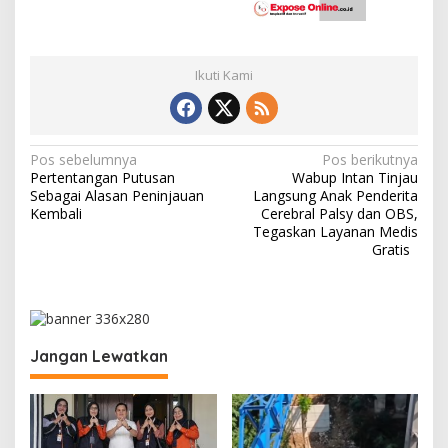
Ikuti Kami
N
Pos sebelumnya
Pos berikutnya
Pertentangan Putusan
Wabup Intan Tinjau
a
Sebagai Alasan Peninjauan
Langsung Anak Penderita
v
Kembali
Cerebral Palsy dan OBS,
Tegaskan Layanan Medis
i
Gratis
g
a
s
i
Jangan Lewatkan
p
o
s