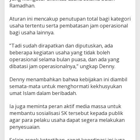
a
Ramadhan.
d
h
Aturan ini mencakup penutupan total bagi kategori
a
usaha tertentu serta pembatasan jam operasional
n
bagi usaha lainnya.
​”Tadi sudah dirapatkan dan diputuskan, ada
beberapa kegiatan usaha yang tidak boleh
operasional selama bulan puasa, dan ada yang
dibatasi jam operasionalnya,” ungkap Denny.
​Denny menambahkan bahwa kebijakan ini diambil
semata-mata untuk menghormati kekhusyukan
umat Islam dalam beribadah.
Ia juga meminta peran aktif media massa untuk
membantu sosialisasi SK tersebut kepada publik
agar para pelaku usaha dapat segera melakukan
penyesuaian.
​Selain aspek ketertiban, rapat koordinasi ini juga