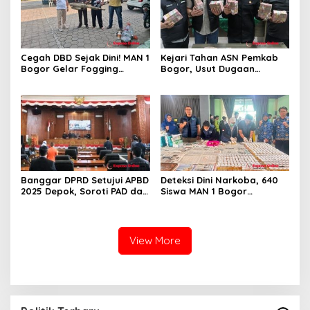
Cegah DBD Sejak Dini! MAN 1
Kejari Tahan ASN Pemkab
Bogor Gelar Fogging
Bogor, Usut Dugaan
Massal Demi Lingkungan
Korupsi Proyek RSUD Bogor
Belajar yang Aman
Utara Rp93 Miliar
Banggar DPRD Setujui APBD
Deteksi Dini Narkoba, 640
2025 Depok, Soroti PAD dan
Siswa MAN 1 Bogor
SiLPA
Dinyatakan Bebas Zat
Berbahaya
View More