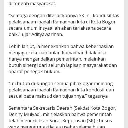
J
di tengah masyarakat.
a
g
​”Semoga dengan diterbitkannya SK ini, kondusifitas
a
pelaksanaan ibadah Ramadhan kita di Kota Bogor
K
secara umum insyaallah akan terlaksana secara
o
n
baik,” ujar Adityawarman.
d
u
​Lebih lanjut, ia menekankan bahwa keberhasilan
s
menjaga kesucian bulan Ramadhan tidak bisa
i
hanya mengandalkan pemerintah, melainkan
f
i
butuh sinergi dari seluruh lapisan masyarakat dan
t
aparat penegak hukum.
a
s
​”Ini butuh dukungan semua pihak agar memang
J
pelaksanaan ibadah Ramadhan kita kondusif dan
e
l
sesuai pada maksud dan tujuannya,” tegasnya.
a
n
Sementara Sekretaris Daerah (Sekda) Kota Bogor,
g
Denny Mulyadi, menjelaskan bahwa pemerintah
R
telah menerbitkan Surat Keputusan (SK) khusus
a
m
yang mengatur aktivitas usaha selama bulan