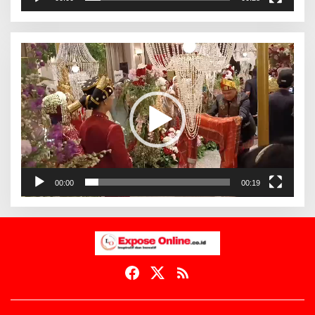
Pemutar
Video
00:00
00:19