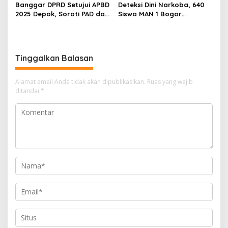
Banggar DPRD Setujui APBD
Deteksi Dini Narkoba, 640
2025 Depok, Soroti PAD dan
Siswa MAN 1 Bogor
SiLPA
Dinyatakan Bebas Zat
Berbahaya
Tinggalkan Balasan
Alamat email Anda tidak akan dipublikasikan.
Ruas yang wajib
ditandai
*