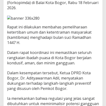
r
(Forkopimda) di Balai Kota Bogor, Rabu 18 Februari
D
2026.
u
k
u
n
Rapat ini dilakukan membahas pemeliharaan
g
L
ketertiban umum dan ketentraman masyarakat
a
(kamtibmas) menghadapi bulan suci Ramadhan
n
1447 H.
g
k
​Dalam rapat koordinasi ini memastikan seluruh
a
h
rangkaian ibadah puasa di Kota Bogor berjalan
P
kondusif, aman, dan minim gangguan.
e
m
​Dalam kesempatan tersebut, Ketua DPRD Kota
k
Bogor, Dr. Adityawarman Adil, menyatakan
o
t
dukungan terhadap langkah-langkah preventif
B
yang disusun oleh Pemkot Bogor.
o
g
Ia menekankan bahwa regulasi yang jelas sangat
o
dibutuhkan untuk meminimalisir potensi gangguan
r