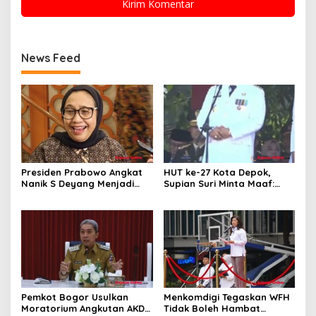
News Feed
Presiden Prabowo Angkat
HUT ke-27 Kota Depok,
Nanik S Deyang Menjadi
Supian Suri Minta Maaf:
Kepala BGN Gantikan
Akui Pelayanan Masih
Dadan Hindayana
Banyak Kekurangan
Pemkot Bogor Usulkan
Menkomdigi Tegaskan WFH
Moratorium Angkutan AKDP
Tidak Boleh Hambat