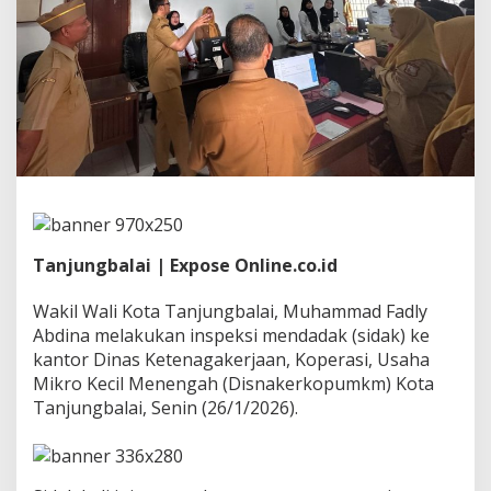
a
n
j
u
n
g
b
a
l
a
i
S
i
d
Tanjungbalai | Expose Online.co.id
a
k
Wakil Wali Kota Tanjungbalai, Muhammad Fadly
K
Abdina melakukan inspeksi mendadak (sidak) ke
e
K
kantor Dinas Ketenagakerjaan, Koperasi, Usaha
a
Mikro Kecil Menengah (Disnakerkopumkm) Kota
n
Tanjungbalai, Senin (26/1/2026).
t
o
r
D