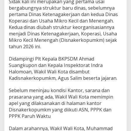
Sidak kali ini merupakan yang pertama usai
i
s
bergabungnya struktur baru dinas, sebelumnya
n
pertama Dinas Ketenagakerjaan dan kedua Dinas
a
Koperasi dan Usaha Mikro Kecil dan Menengah.
k
Kedua dinas diubah struktur keorganisasiannya
e
r
menjadi Dinas Ketenagakerjaan, Koperasi, Usaha
k
Mikro Kecil Menengah (Disnakerkopumkm) sejak
o
tahun 2026 ini.
p
u
Didampingi Plt Kepala BKPSDM Ahmad
m
k
Suangkupon dan Kepala Inspektorat Indra
m
Halomoan, Wakil Wali Kota disambut
Kadisnakerkopumkm, Agus Salim beserta jajaran.
Sebelum meninjau kondisi Kantor, sarana dan
prasarana yang ada, Wakil Wali Kota memimpin
apel yang dilaksanakan di halaman kantor
Disnakerkopumkm yang diikuti ASN, PPPK dan
PPPK Paruh Waktu
Dalam arahannya, Wakil Wali Kota, Muhammad