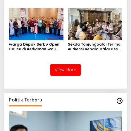
untuk Tekan Kemacetan
Pelayanan Publik
Warga Depok Serbu Open
Sekda Tanjungbalai Terima
House di Kediaman Wali
Audiensi Kepala Balai Besar
Kota Depok Supian Suri
Karantina Hewan, Ikan,
Tumbuhan Sumatera Utara
View More
Politik Terbaru