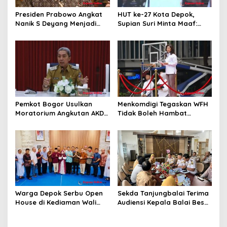
Presiden Prabowo Angkat
HUT ke-27 Kota Depok,
Nanik S Deyang Menjadi
Supian Suri Minta Maaf:
Kepala BGN Gantikan
Akui Pelayanan Masih
Dadan Hindayana
Banyak Kekurangan
Pemkot Bogor Usulkan
Menkomdigi Tegaskan WFH
Moratorium Angkutan AKDP
Tidak Boleh Hambat
untuk Tekan Kemacetan
Pelayanan Publik
Warga Depok Serbu Open
Sekda Tanjungbalai Terima
House di Kediaman Wali
Audiensi Kepala Balai Besar
Kota Depok Supian Suri
Karantina Hewan, Ikan,
Tumbuhan Sumatera Utara