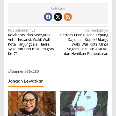
Ikuti Kami
N
Pos sebelumnya
Pos berikutnya
Kolaborasi dan Sinergitas
Bertemu Pengusaha Tepung
a
Antar Instansi, Wakil Wali
Sagu dan Kopek Udang,
v
Kota Tanjungbalai Hadiri
Wakil Wali Kota Minta
Syukuran Hari Bakti Imigrasi
Segera Urus Izin AMDAL
i
Ke-76
dan Hentikan Pembakaran
g
a
s
i
Jangan Lewatkan
p
o
s