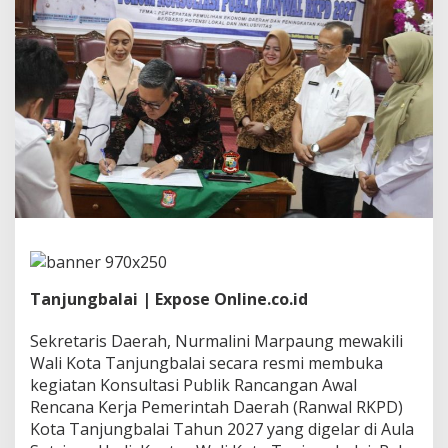
l
a
i
G
e
l
a
r
K
o
n
s
u
l
t
a
s
Tanjungbalai | Expose Online.co.id
i
P
Sekretaris Daerah, Nurmalini Marpaung mewakili
u
Wali Kota Tanjungbalai secara resmi membuka
b
l
kegiatan Konsultasi Publik Rancangan Awal
i
Rencana Kerja Pemerintah Daerah (Ranwal RKPD)
k
Kota Tanjungbalai Tahun 2027 yang digelar di Aula
R