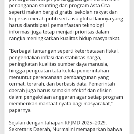
h
penanganan stunting dan program Asta Cita
d
seperti makan bergizi gratis, sekolah rakyat dan
a
koperasi merah putih serta isu global lainnya yang
n
P
harus diantisipasi. pemanfaatan teknologi
e
informasi juga tetap menjadi prioritas dalam
m
rangka meningkatkan kualitas hidup masyarakat.
b
a
“Berbagai tantangan seperti keterbatasan fiskal,
n
g
pengendalian inflasi dan stabilitas harga,
u
peningkatan kualitas sumber daya manusia,
n
hingga penguatan tata kelola pemerintahan
a
menuntut perencanaan pembangunan yang
n
cermat, terarah, dan berbasis data. Pemerintah
daerah juga harus semakin efektif dan efisien
dalam pengelolaan anggaran agar setiap program
memberikan manfaat nyata bagi masyarakat,”
paparnya.
Sejalan dengan tahapan RPJMD 2025–2029,
Sekretaris Daerah, Nurmalini memaparkan bahwa