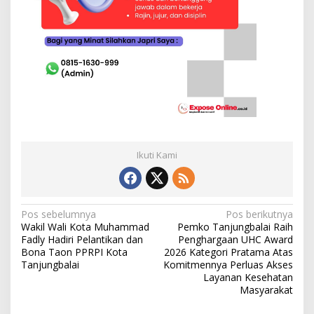
Ikuti Kami
N
Pos sebelumnya
Pos berikutnya
Wakil Wali Kota Muhammad
Pemko Tanjungbalai Raih
a
Fadly Hadiri Pelantikan dan
Penghargaan UHC Award
v
Bona Taon PPRPI Kota
2026 Kategori Pratama Atas
Tanjungbalai
Komitmennya Perluas Akses
i
Layanan Kesehatan
Masyarakat
g