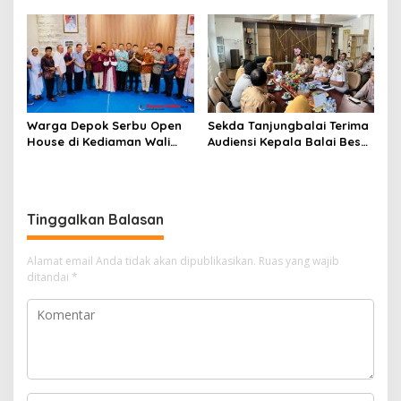
Warga Depok Serbu Open
Sekda Tanjungbalai Terima
House di Kediaman Wali
Audiensi Kepala Balai Besar
Kota Depok Supian Suri
Karantina Hewan, Ikan,
Tumbuhan Sumatera Utara
Tinggalkan Balasan
Alamat email Anda tidak akan dipublikasikan.
Ruas yang wajib
ditandai
*