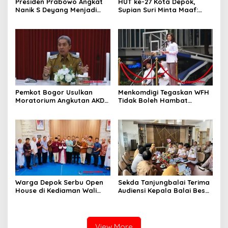
Presiden Prabowo Angkat
HUT ke-27 Kota Depok,
Nanik S Deyang Menjadi
Supian Suri Minta Maaf:
Kepala BGN Gantikan
Akui Pelayanan Masih
Dadan Hindayana
Banyak Kekurangan
Pemkot Bogor Usulkan
Menkomdigi Tegaskan WFH
Moratorium Angkutan AKDP
Tidak Boleh Hambat
untuk Tekan Kemacetan
Pelayanan Publik
Warga Depok Serbu Open
Sekda Tanjungbalai Terima
House di Kediaman Wali
Audiensi Kepala Balai Besar
Kota Depok Supian Suri
Karantina Hewan, Ikan,
Tumbuhan Sumatera Utara
View More