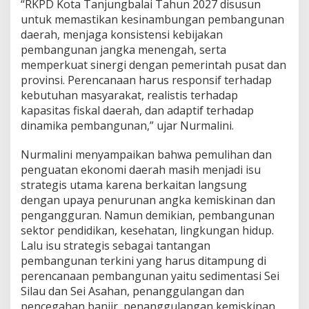
“RKPD Kota Tanjungbalai Tahun 2027 disusun
a
t
untuk memastikan kesinambungan pembangunan
a
daerah, menjaga konsistensi kebijakan
n
pembangunan jangka menengah, serta
P
memperkuat sinergi dengan pemerintah pusat dan
e
provinsi. Perencanaan harus responsif terhadap
m
u
kebutuhan masyarakat, realistis terhadap
l
kapasitas fiskal daerah, dan adaptif terhadap
i
dinamika pembangunan,” ujar Nurmalini.
h
a
Nurmalini menyampaikan bahwa pemulihan dan
n
E
penguatan ekonomi daerah masih menjadi isu
k
strategis utama karena berkaitan langsung
o
dengan upaya penurunan angka kemiskinan dan
n
pengangguran. Namun demikian, pembangunan
o
m
sektor pendidikan, kesehatan, lingkungan hidup.
i
Lalu isu strategis sebagai tantangan
D
pembangunan terkini yang harus ditampung di
a
perencanaan pembangunan yaitu sedimentasi Sei
e
Silau dan Sei Asahan, penanggulangan dan
r
a
pencegahan banjir, penanggulangan kemiskinan,