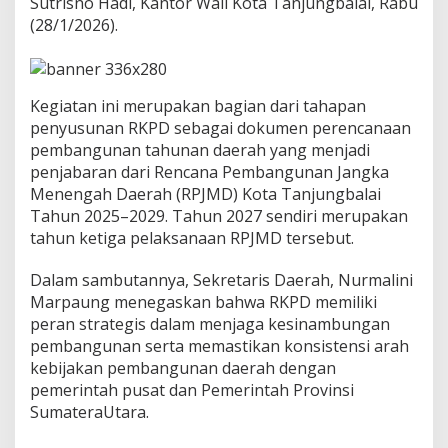
Sutrisno Hadi, Kantor Wali Kota Tanjungbalai, Rabu
a
n
(28/1/2026).
w
a
l
R
Kegiatan ini merupakan bagian dari tahapan
K
penyusunan RKPD sebagai dokumen perencanaan
P
pembangunan tahunan daerah yang menjadi
D
2
penjabaran dari Rencana Pembangunan Jangka
0
Menengah Daerah (RPJMD) Kota Tanjungbalai
2
Tahun 2025–2029. Tahun 2027 sendiri merupakan
7
tahun ketiga pelaksanaan RPJMD tersebut.
,
F
o
Dalam sambutannya, Sekretaris Daerah, Nurmalini
k
Marpaung menegaskan bahwa RKPD memiliki
u
peran strategis dalam menjaga kesinambungan
s
pembangunan serta memastikan konsistensi arah
P
e
kebijakan pembangunan daerah dengan
r
pemerintah pusat dan Pemerintah Provinsi
c
SumateraUtara.
e
p