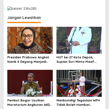
a
s
i
Jangan Lewatkan
p
o
s
Presiden Prabowo Angkat
HUT ke-27 Kota Depok,
Nanik S Deyang Menjadi
Supian Suri Minta Maaf:
Kepala BGN Gantikan
Akui Pelayanan Masih
Dadan Hindayana
Banyak Kekurangan
Pemkot Bogor Usulkan
Menkomdigi Tegaskan WFH
Moratorium Angkutan AKDP
Tidak Boleh Hambat
untuk Tekan Kemacetan
Pelayanan Publik