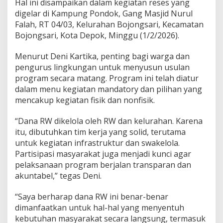
Hal ini disampaikan dalam kegiatan reses yang
a
n
digelar di Kampung Pondok, Gang Masjid Nurul
f
Falah, RT 04/03, Kelurahan Bojongsari, Kecamatan
a
Bojongsari, Kota Depok, Minggu (1/2/2026).
a
t
Menurut Deni Kartika, penting bagi warga dan
a
n
pengurus lingkungan untuk menyusun usulan
D
program secara matang. Program ini telah diatur
a
dalam menu kegiatan mandatory dan pilihan yang
n
mencakup kegiatan fisik dan nonfisik.
a
R
W
“Dana RW dikelola oleh RW dan kelurahan. Karena
R
itu, dibutuhkan tim kerja yang solid, terutama
p
untuk kegiatan infrastruktur dan swakelola.
3
Partisipasi masyarakat juga menjadi kunci agar
0
0
pelaksanaan program berjalan transparan dan
J
akuntabel,” tegas Deni.
u
t
“Saya berharap dana RW ini benar-benar
a
dimanfaatkan untuk hal-hal yang menyentuh
T
e
kebutuhan masyarakat secara langsung, termasuk