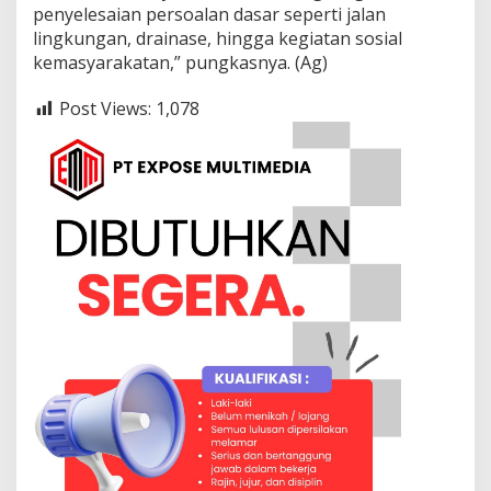
p
penyelesaian persoalan dasar seperti jalan
a
lingkungan, drainase, hingga kegiatan sosial
t
kemasyarakatan,” pungkasnya. (Ag)
S
a
s
Post Views:
1,078
a
r
a
n