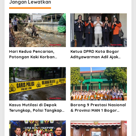
s
Jangan Lewatkan
i
p
o
s
Hari Kedua Pencarian,
Ketua DPRD Kota Bogor
Potongan Kaki Korban
Adityawarman Adil Ajak
Mutilasi di Depok Belum
Warga Dukung Sensus
Ditemukan
Ekonomi 2026
Kasus Mutilasi di Depok
Borong 9 Prestasi Nasional
Terungkap, Polisi Tangkap
& Provinsi MAN 1 Bogor
Pelaku dan Dalami Motif
Buka Tahun Ajaran
Pembunuhan
2026/2027 degan Gemilang