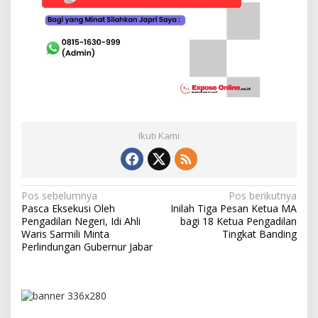
Ikuti Kami
N
Pos sebelumnya
Pos berikutnya
Pasca Eksekusi Oleh
Inilah Tiga Pesan Ketua MA
a
Pengadilan Negeri, Idi Ahli
bagi 18 Ketua Pengadilan
v
Waris Sarmili Minta
Tingkat Banding
Perlindungan Gubernur Jabar
i
g
a