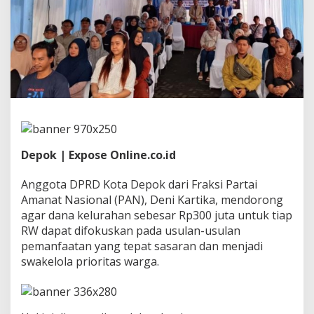
e
p
o
k
,
D
e
n
i
K
a
r
t
Depok | Expose Online.co.id
i
k
Anggota DPRD Kota Depok dari Fraksi Partai
a
Amanat Nasional (PAN), Deni Kartika, mendorong
D
agar dana kelurahan sebesar Rp300 juta untuk tiap
o
r
RW dapat difokuskan pada usulan-usulan
o
pemanfaatan yang tepat sasaran dan menjadi
n
swakelola prioritas warga.
g
P
e
m