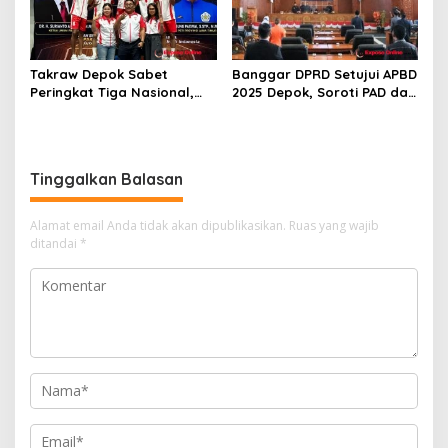
Takraw Depok Sabet
Banggar DPRD Setujui APBD
Peringkat Tiga Nasional,
2025 Depok, Soroti PAD dan
Siap Kejar Tiga Emas di
SiLPA
Porprov Jabar
Tinggalkan Balasan
Alamat email Anda tidak akan dipublikasikan.
Ruas yang wajib
ditandai
*