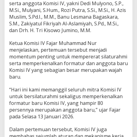
u
serta anggota Komisi IV, yakni Dedi Mulyono, S.P.,
k
M.Si., Mulyani, S.Hum., Rozi Putra, S.Si., M.Si., H. Azis
a
Muslim, S.Pd.I., M.M., Banu Lesmana Bagaskara,
n
S.M., Zakiyatul Fikriyah Al-Aslamiyah, S.Pd., M.Si.,
P
a
dan Drh. H. Tri Kisowo Jumino, M.M.
n
j
Ketua Komisi IV Fajar Muhammad Nur
a
menjelaskan, pertemuan tersebut menjadi
momentum penting untuk mempererat silaturahmi
serta memperkenalkan formatur dan anggota baru
Komisi IV yang sebagian besar merupakan wajah
baru.
“Hari ini kami memanggil seluruh mitra Komisi IV
untuk bersilaturahmi sekaligus memperkenalkan
formatur baru Komisi IV, yang hampir 80
persennya merupakan anggota baru,” ujar Fajar
pada Selasa 13 Januari 2026.
Dalam pertemuan tersebut, Komisi IV juga
membahas sejumlah aturan dan mekanisme kerja