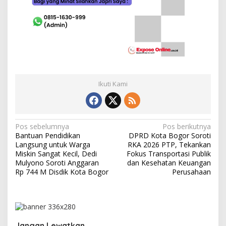
Ikuti Kami
N
Pos sebelumnya
Pos berikutnya
Bantuan Pendidikan
DPRD Kota Bogor Soroti
a
Langsung untuk Warga
RKA 2026 PTP, Tekankan
v
Miskin Sangat Kecil, Dedi
Fokus Transportasi Publik
Mulyono Soroti Anggaran
dan Kesehatan Keuangan
i
Rp 744 M Disdik Kota Bogor
Perusahaan
g
a
s
Jangan Lewatkan