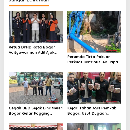
i
p
o
s
Ketua DPRD Kota Bogor
Adityawarman Adil Ajak
Perumda Tirta Pakuan
Warga Dukung Sensus
Perkuat Distribusi Air, Pipa
Ekonomi 2026
Baru 500 Mm Resmi
Beroperasi
Cegah DBD Sejak Dini! MAN 1
Kejari Tahan ASN Pemkab
Bogor Gelar Fogging
Bogor, Usut Dugaan
Massal Demi Lingkungan
Korupsi Proyek RSUD Bogor
Belajar yang Aman
Utara Rp93 Miliar