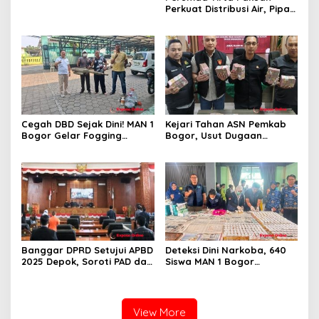
Ekonomi 2026
Perkuat Distribusi Air, Pipa
Baru 500 Mm Resmi
Beroperasi
Cegah DBD Sejak Dini! MAN 1
Kejari Tahan ASN Pemkab
Bogor Gelar Fogging
Bogor, Usut Dugaan
Massal Demi Lingkungan
Korupsi Proyek RSUD Bogor
Belajar yang Aman
Utara Rp93 Miliar
Banggar DPRD Setujui APBD
Deteksi Dini Narkoba, 640
2025 Depok, Soroti PAD dan
Siswa MAN 1 Bogor
SiLPA
Dinyatakan Bebas Zat
Berbahaya
View More