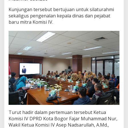
g
o
Kunjungan tersebut bertujuan untuk silaturahmi
r
sekaligus pengenalan kepala dinas dan pejabat
B
baru mitra Komisi IV.
a
h
a
s
S
i
n
e
r
g
i
d
a
n
P
e
m
b
Turut hadir dalam pertemuan tersebut Ketua
e
Komisi IV DPRD Kota Bogor Fajar Muhammad Nur,
n
Wakil Ketua Komisi IV Asep Nadsarullah, A.Md.,
t