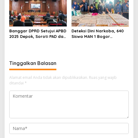
Banggar DPRD Setujui APBD
Deteksi Dini Narkoba, 640
2025 Depok, Soroti PAD dan
Siswa MAN 1 Bogor
SiLPA
Dinyatakan Bebas Zat
Berbahaya
Tinggalkan Balasan
Alamat email Anda tidak akan dipublikasikan.
Ruas yang wajib
ditandai
*