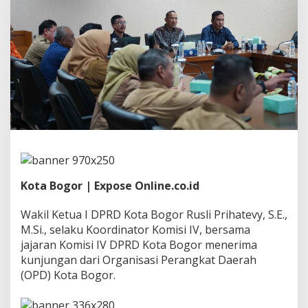
l
T
a
h
u
n
,
K
o
m
i
s
i
I
V
Kota Bogor | Expose Online.co.id
D
P
R
Wakil Ketua I DPRD Kota Bogor Rusli Prihatevy, S.E.,
D
M.Si., selaku Koordinator Komisi IV, bersama
K
jajaran Komisi IV DPRD Kota Bogor menerima
o
kunjungan dari Organisasi Perangkat Daerah
t
a
(OPD) Kota Bogor.
B
o