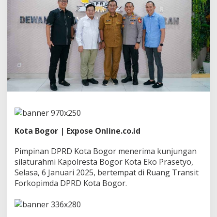
t
a
B
o
g
o
r
T
e
r
i
m
a
K
u
Kota Bogor | Expose Online.co.id
n
j
u
Pimpinan DPRD Kota Bogor menerima kunjungan
n
silaturahmi Kapolresta Bogor Kota Eko Prasetyo,
g
Selasa, 6 Januari 2025, bertempat di Ruang Transit
a
Forkopimda DPRD Kota Bogor.
n
S
i
l