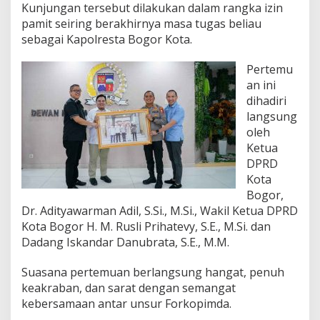
a
Kunjungan tersebut dilakukan dalam rangka izin
t
pamit seiring berakhirnya masa tugas beliau
u
sebagai Kapolresta Bogor Kota.
r
a
h
Pertemu
m
an ini
i
dihadiri
K
langsung
a
oleh
p
o
Ketua
l
DPRD
r
Kota
e
Bogor,
s
t
Dr. Adityawarman Adil, S.Si., M.Si., Wakil Ketua DPRD
a
Kota Bogor H. M. Rusli Prihatevy, S.E., M.Si. dan
B
Dadang Iskandar Danubrata, S.E., M.M.
o
g
Suasana pertemuan berlangsung hangat, penuh
o
r
keakraban, dan sarat dengan semangat
K
kebersamaan antar unsur Forkopimda.
o