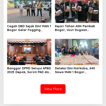
Cegah DBD Sejak Dini! MAN 1
Kejari Tahan ASN Pemkab
Bogor Gelar Fogging
Bogor, Usut Dugaan
Massal Demi Lingkungan
Korupsi Proyek RSUD Bogor
Belajar yang Aman
Utara Rp93 Miliar
Banggar DPRD Setujui APBD
Deteksi Dini Narkoba, 640
2025 Depok, Soroti PAD dan
Siswa MAN 1 Bogor
SiLPA
Dinyatakan Bebas Zat
Berbahaya
View More