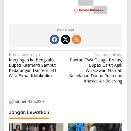
Ikuti Kami
N
Pos sebelumnya
Pos berikutnya
Kunjungan ke Bengkalis,
Pantau TWA Talaga Bodas,
a
Bupati Kasmarni Sambut
Bupati Garut Ajak
v
Kedatangan Danrem 031
Wisatawan Nikmati
Wira Bima di Makodim
Keindahan Danau Putih dan
i
Khasiat Air Belerang
g
a
s
i
Jangan Lewatkan
p
o