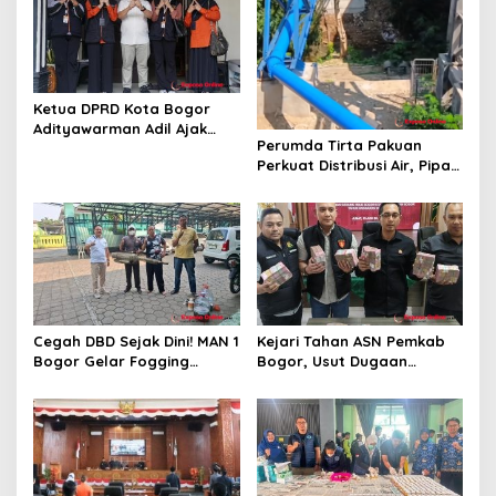
s
Ketua DPRD Kota Bogor
Adityawarman Adil Ajak
Perumda Tirta Pakuan
Warga Dukung Sensus
Perkuat Distribusi Air, Pipa
Ekonomi 2026
Baru 500 Mm Resmi
Beroperasi
Cegah DBD Sejak Dini! MAN 1
Kejari Tahan ASN Pemkab
Bogor Gelar Fogging
Bogor, Usut Dugaan
Massal Demi Lingkungan
Korupsi Proyek RSUD Bogor
Belajar yang Aman
Utara Rp93 Miliar