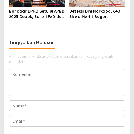
Banggar DPRD Setujui APBD
Deteksi Dini Narkoba, 640
2025 Depok, Soroti PAD dan
Siswa MAN 1 Bogor
SiLPA
Dinyatakan Bebas Zat
Berbahaya
Tinggalkan Balasan
Alamat email Anda tidak akan dipublikasikan.
Ruas yang wajib
ditandai
*