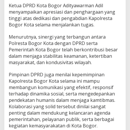
t
Ketua DPRD Kota Bogor Adityawarman Adil
a
menyampaikan apresiasi dan penghargaan yang
d
a
tinggi atas dedikasi dan pengabdian Kapolresta
l
Bogor Kota selama menjalankan tugas.
a
m
Menurutnya, sinergi yang terbangun antara
R
Polresta Bogor Kota dengan DPRD serta
a
n
Pemerintah Kota Bogor telah berkontribusi besar
g
dalam menjaga stabilitas keamanan, ketertiban
k
masyarakat, dan kondusivitas wilayah.
a
I
Pimpinan DPRD juga menilai kepemimpinan
z
i
Kapolresta Bogor Kota selama ini mampu
n
membangun komunikasi yang efektif, responsif
P
terhadap dinamika sosial, serta mengedepankan
a
pendekatan humanis dalam menjaga kamtibmas.
m
Kolaborasi yang solid tersebut dinilai sangat
i
t
penting dalam mendukung kelancaran agenda
pemerintahan, pelayanan publik, serta berbagai
kegiatan kemasyarakatan di Kota Bogor.