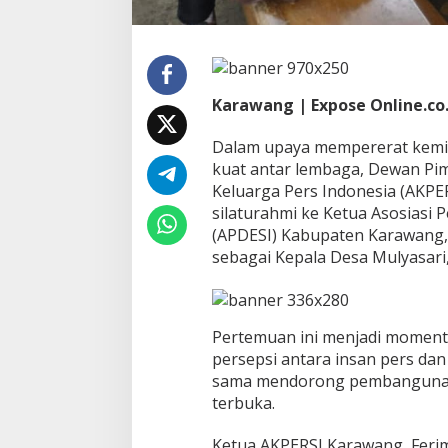
r
s
i
l
a
Karawang | Expose Online.co.
t
u
r
Dalam upaya mempererat kemi
a
kuat antar lembaga, Dewan Pim
h
Keluarga Pers Indonesia (AKP
m
silaturahmi ke Ketua Asosiasi 
i
(APDESI) Kabupaten Karawang,
k
e
sebagai Kepala Desa Mulyasari,
K
e
t
u
Pertemuan ini menjadi momen
a
persepsi antara insan pers da
(
A
sama mendorong pembangunan 
P
terbuka.
D
E
Ketua AKPERSI Karawang, Fer