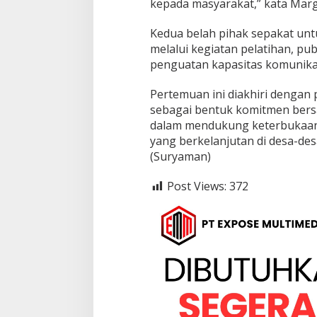
kepada masyarakat,” kata Mar
g
o
n
Kedua belah pihak sepakat un
o
melalui kegiatan pelatihan, pub
penguatan kapasitas komunikas
Pertemuan ini diakhiri denga
sebagai bentuk komitmen bers
dalam mendukung keterbukaan
yang berkelanjutan di desa-de
(Suryaman)
Post Views:
372