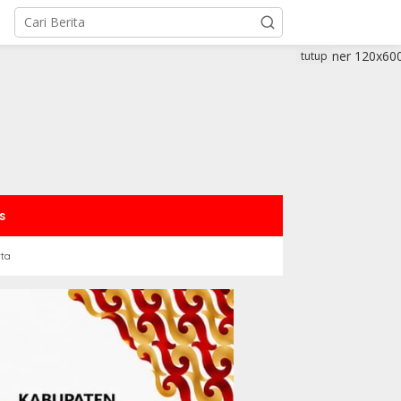
tutup
s
rta