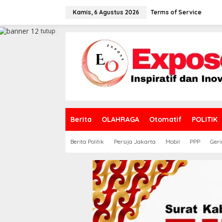
L
e
Kamis, 6 Agustus 2026
Terms of Service
w
a
tutup
t
i
k
e
k
o
n
t
e
Berita
OLAHRAGA
Otomatif
POLITIK
n
Berita Politik
Persija Jakarta
Mobil
PPP
Geri