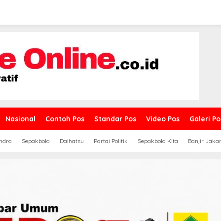
Nasional
Contoh Pos
Standar Pos
Video Pos
Galeri Po
ndra
Sepakbola
Daihatsu
Partai Politik
Sepakbola Kita
Banjir Jaka