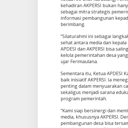
S
kehadiran AKPERSI bukan hanya 
I
)
sebagai mitra strategis peme
K
informasi pembangunan kepada
a
berimbang.
b
u
“Silaturahmi ini sebagai lang
p
a
sehat antara media dan kepala
t
APDESI dan AKPERSI bisa sali
e
kelola pemerintahan desa yang 
n
ujar Ferimaulana.
K
a
r
Sementara itu, Ketua APDESI 
a
baik inisiatif AKPERSI. Ia men
w
penting dalam menyuarakan c
a
sekaligus menjadi sarana eduk
n
program pemerintah.
g
H
.
“Kami siap bersinergi dan me
M
media, khususnya AKPERSI. Den
a
pembangunan desa bisa tersam
r