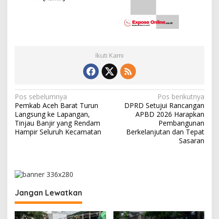
Ikuti Kami
N
Pos sebelumnya
Pos berikutnya
Pemkab Aceh Barat Turun
DPRD Setujui Rancangan
a
Langsung ke Lapangan,
APBD 2026 Harapkan
v
Tinjau Banjir yang Rendam
Pembangunan
Hampir Seluruh Kecamatan
Berkelanjutan dan Tepat
i
Sasaran
g
a
s
i
Jangan Lewatkan
p