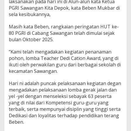
laksanakan pada hari ini di Alun-alun kata Ketua
a
PGRI Sawangan Kita Depok, kata Beben Mukbar di
n
g
sela kesibukannya,
a
n
Masih kata Beben, rangkaian peringatan HUT ke-
80 PGRI di Cabang Sawangan telah dimulai sejak
bulan Oktober 2025.
“Kami telah mengadakan kegiatan penanaman
pohon, lomba Teacher Dedi Cation Award, yang di
ikuti oleh perwakilan guru dari berbagai sekolah di
kecamatan Sawangan.
Hari ni adalah puncak pelaksanaan kegiatan degan
mengadakan pelaksanaan lomba gerak jalan dan
yel -yel dengan menseleksi sebayak 63 peserta
yang di nilai dari Kompetensi guru-guru yang
terbaik, serta mempunyai disiplin yang tinggi serta
Dedikasi dan loyalitas terhadap pendidikan terang
Beben.