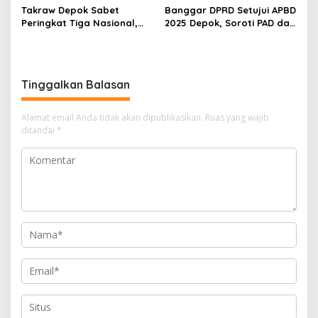
Takraw Depok Sabet
Banggar DPRD Setujui APBD
Peringkat Tiga Nasional,
2025 Depok, Soroti PAD dan
Siap Kejar Tiga Emas di
SiLPA
Porprov Jabar
Tinggalkan Balasan
Alamat email Anda tidak akan dipublikasikan.
Ruas yang wajib
ditandai
*