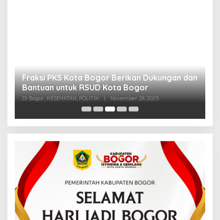
Fraksi PKS Kota Bogor Berikan Dukungan dan
K
k
Bantuan untuk RSUD Kota Bogor
R
Di Bogor, KESEHATAN, POLITIK
|
November 28, 2025
Di