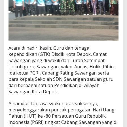
a
n
K
o
t
a
D
e
p
Acara di hadiri kasih, Guru dan tenaga
o
k
kependidikan (GTK) Disdik Kota Depok, Camat
d
Sawangan yang di wakili dan Lurah Setempat
i
Tokoh guru, Sawangan, yakni: Andas, Holik, Ribin,
A
Ida ketua PGRI, Cabang Rating Sawangan serta
l
u
para kepala Sekolah SDN Sawangan satuan guru
n
dari berbagai satuan Pendidikan di wilayah
-
Sawangan Kota Depok.
A
l
Alhamdulillah rasa syukur atas suksesnya,
u
n
menyelenggarakan puncak peringatan Hari Uang
S
Tahun (HUT) ke -80 Persatuan Guru Republik
a
Indonesia (PGRI) tingkat Cabang Sawangan yang di
w