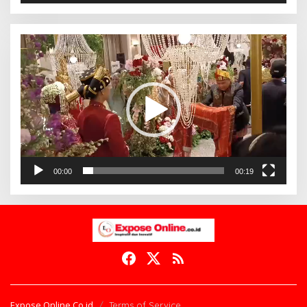
Pemutar
Video
00:00
00:19
Expose Online.Co.id
Terms of Service