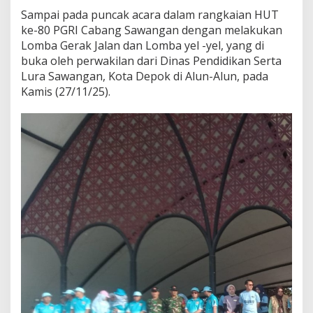
J
Sampai pada puncak acara dalam rangkaian HUT
a
l
ke-80 PGRI Cabang Sawangan dengan melakukan
a
Lomba Gerak Jalan dan Lomba yel -yel, yang di
n
buka oleh perwakilan dari Dinas Pendidikan Serta
d
Lura Sawangan, Kota Depok di Alun-Alun, pada
i
Kamis (27/11/25).
L
e
p
a
s
D
i
n
a
s
P
e
n
d
i
d
i
k