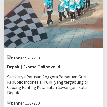
P
G
R
I
R
a
t
u
s
a
n
G
u
r
u
L
Depok | Expose Online.co.id
o
m
Sedikitnya Ratusan Anggota Persatuan Guru
b
Republik Indonesia (PGRI) yang tergabung di
a
G
Cabang Ranting Kecamatan Sawangan, Kota
e
Depok.
r
a
k