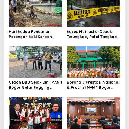
o
s
Hari Kedua Pencarian,
Kasus Mutilasi di Depok
Potongan Kaki Korban
Terungkap, Polisi Tangkap
Mutilasi di Depok Belum
Pelaku dan Dalami Motif
Ditemukan
Pembunuhan
Cegah DBD Sejak Dini! MAN 1
Borong 9 Prestasi Nasional
Bogor Gelar Fogging
& Provinsi MAN 1 Bogor
Massal Demi Lingkungan
Buka Tahun Ajaran
Belajar yang Aman
2026/2027 degan Gemilang