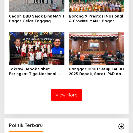
Cegah DBD Sejak Dini! MAN 1
Borong 9 Prestasi Nasional
Bogor Gelar Fogging
& Provinsi MAN 1 Bogor
Massal Demi Lingkungan
Buka Tahun Ajaran
Belajar yang Aman
2026/2027 degan Gemilang
Takraw Depok Sabet
Banggar DPRD Setujui APBD
Peringkat Tiga Nasional,
2025 Depok, Soroti PAD dan
Siap Kejar Tiga Emas di
SiLPA
Porprov Jabar
View More
Politik Terbaru